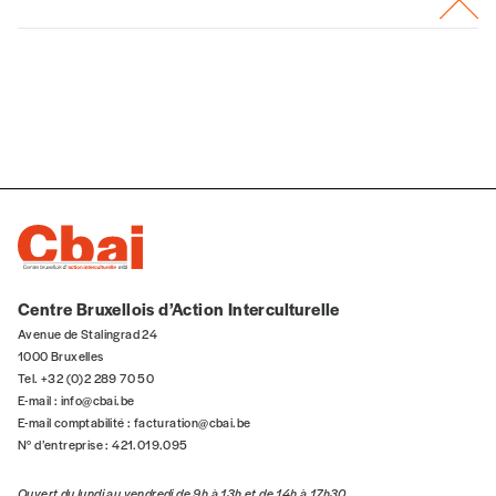
Centre Bruxellois d’Action Interculturelle
Avenue de Stalingrad 24
1000 Bruxelles
Tel. +32 (0)2 289 70 50
E-mail :
info@cbai.be
E-mail comptabilité :
facturation@cbai.be
N° d’entreprise : 421.019.095
Ouvert du lundi au vendredi de 9h à 13h et de 14h à 17h30.