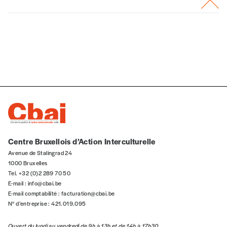
Centre Bruxellois d’Action Interculturelle
Avenue de Stalingrad 24
1000 Bruxelles
Tel. +32 (0)2 289 70 50
E-mail :
info@cbai.be
E-mail comptabilité :
facturation@cbai.be
N° d’entreprise : 421.019.095
Ouvert du lundi au vendredi de 9h à 13h et de 14h à 17h30.