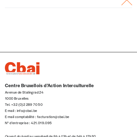
Centre Bruxellois d’Action Interculturelle
Avenue de Stalingrad 24
1000 Bruxelles
Tel. +32 (0)2 289 70 50
E-mail :
info@cbai.be
E-mail comptabilité :
facturation@cbai.be
N° d’entreprise : 421.019.095
Ouvert du lundi au vendredi de 9h à 13h et de 14h à 17h30.