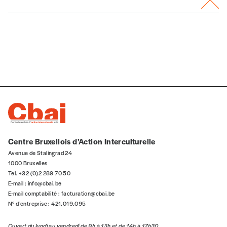
Centre Bruxellois d’Action Interculturelle
Avenue de Stalingrad 24
1000 Bruxelles
Tel. +32 (0)2 289 70 50
E-mail :
info@cbai.be
E-mail comptabilité :
facturation@cbai.be
N° d’entreprise : 421.019.095
Ouvert du lundi au vendredi de 9h à 13h et de 14h à 17h30.