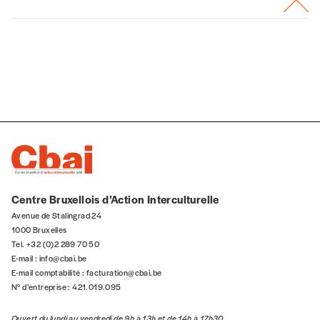
Centre Bruxellois d’Action Interculturelle
Avenue de Stalingrad 24
1000 Bruxelles
Tel. +32 (0)2 289 70 50
E-mail :
info@cbai.be
E-mail comptabilité :
facturation@cbai.be
N° d’entreprise : 421.019.095
Ouvert du lundi au vendredi de 9h à 13h et de 14h à 17h30.