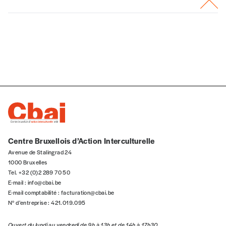
Centre Bruxellois d’Action Interculturelle
Avenue de Stalingrad 24
1000 Bruxelles
Tel. +32 (0)2 289 70 50
E-mail :
info@cbai.be
E-mail comptabilité :
facturation@cbai.be
N° d’entreprise : 421.019.095
Ouvert du lundi au vendredi de 9h à 13h et de 14h à 17h30.