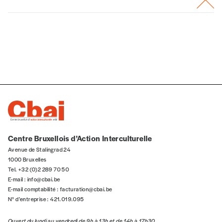
Centre Bruxellois d’Action Interculturelle
Avenue de Stalingrad 24
1000 Bruxelles
Tel. +32 (0)2 289 70 50
E-mail :
info@cbai.be
E-mail comptabilité :
facturation@cbai.be
N° d’entreprise : 421.019.095
Ouvert du lundi au vendredi de 9h à 13h et de 14h à 17h30.