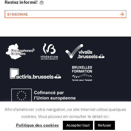
Restez informé!
Vous renseignez vos coordonnées.
Vous versez le montant de votre choix sur le
S'INSCRIRE
compte
IBAN BE34 0010 7305
2190
avec en communication le numéro de
la commande renseigné dans le mail de
confirmation et la mention “participation
Imag”.
NB
: Vous pouvez choisir de participer
financièrement à tout moment, même après
avoir reçu plusieurs numéros. Ce paiement
n’est pas indispensable. Il marque votre
volonté de soutenir nos activités.
Afin d’améliorer votre navigation, ce site internet utilise quelques
NOS
cookies. Vous pouvez en consulter le détail ici :
Politique des cookies
Accepter tout
Refuser
MENTIONS LÉGALES / CRÉDITS