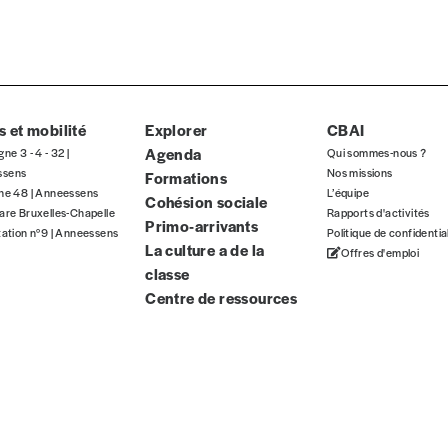
ous commandez au numéro.
format papier ou numérique.
BAN BE34 0010 7305 2190
avec en communication le numéro de 
 et mobilité
Explorer
CBAI
Agenda
gne 3 - 4 - 32 |
Qui sommes-nous ?
ssens
Nos missions
Formations
 tout moment, même après avoir reçu plusieurs numéros. Ce paiemen
gne 48 | Anneessens
L’équipe
Cohésion sociale
are Bruxelles-Chapelle
Rapports d'activités
Primo-arrivants
tation n°9 | Anneessens
Politique de confidentia
La culture a de la
Offres d'emploi
classe
Centre de ressources
Par numéro
5€*