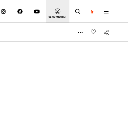
fr
SE CONNECTER
 compte
er le prix qu’il estime juste. Dans l’objectif de rendre
’estimer vous-mêmes le coût de notre publication. Cette
e de rédaction selon vos moyens et vos motivations.