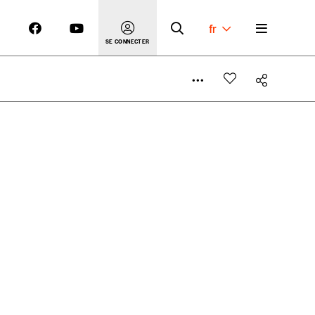
fr
SE CONNECTER
 compte
er le prix qu’il estime juste. Dans l’objectif de rendre
’estimer vous-mêmes le coût de notre publication. Cette
e de rédaction selon vos moyens et vos motivations.