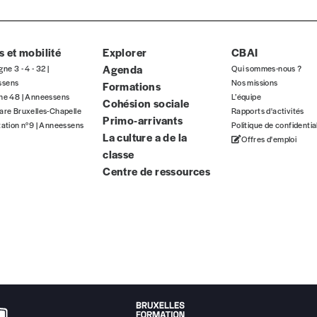
ous commandez au numéro.
format papier ou numérique.
 et mobilité
Explorer
CBAI
BAN BE34 0010 7305 2190
avec en communication le numéro de 
Agenda
gne 3 - 4 - 32 |
Qui sommes-nous ?
ssens
Nos missions
Formations
gne 48 | Anneessens
L’équipe
Cohésion sociale
are Bruxelles-Chapelle
Rapports d'activités
Primo-arrivants
tation n°9 | Anneessens
Politique de confidentia
 tout moment, même après avoir reçu plusieurs numéros. Ce paiemen
La culture a de la
Offres d'emploi
classe
Centre de ressources
Par numéro
5€*