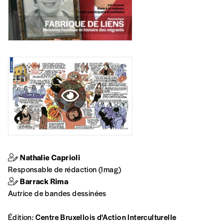
Abonnement
INSCRIPTION
1 an = 5 numéros
20€*
/an
*champs obligatoires
*Prix indicatif, frais de port inclus
Par numéro
5€*
*Prix indicatif, frais de port inclus
Nathalie Caprioli
Responsable de rédaction (Imag)
Je m'abonne à l'Imag
Barrack Rima
Autrice de bandes dessinées
Format papier (livraison uniquement
Édition:
Centre Bruxellois d'Action Interculturelle
en Belgique)