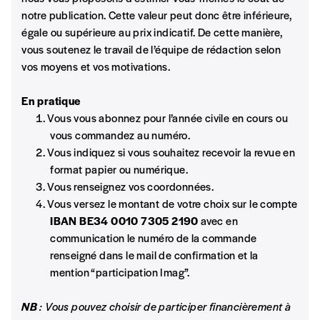
activités et publications accessibles, et
Mot de passe oublié?
notre publication. Cette valeur peut donc être inférieure,
d’affirmer notre attachement aux valeurs de
égale ou supérieure au prix indicatif. De cette manière,
solidarité, nous vous proposons d’estimer
vous soutenez le travail de l’équipe de rédaction selon
vous-mêmes le coût de notre publication.
vos moyens et vos motivations.
Cette valeur peut donc être inférieure, égale
Créer un
ou supérieure au prix indicatif. De cette
En pratique
manière, vous soutenez le travail de l’équipe
compte
Vous vous abonnez pour l’année civile en cours ou
de rédaction selon vos moyens et vos
vous commandez au numéro.
motivations.
Vous indiquez si vous souhaitez recevoir la revue en
format papier ou numérique.
En pratique
Vous renseignez vos coordonnées.
Vous vous abonnez pour l’année civile en
Vous versez le montant de votre choix sur le compte
cours ou vous commandez au numéro.
IBAN BE34 0010 7305 2190
avec en
Vous indiquez si vous souhaitez recevoir la
communication le numéro de la commande
revue en format papier ou numérique.
renseigné dans le mail de confirmation et la
Vous renseignez vos coordonnées.
mention “participation Imag”.
Vous versez le montant de votre choix sur le
compte
IBAN BE34 0010 7305
NB
: Vous pouvez choisir de participer financièrement à