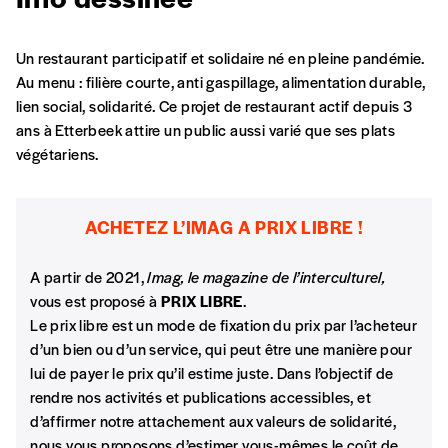
Un restaurant participatif et solidaire né en pleine pandémie.
Au menu : filière courte, anti gaspillage, alimentation durable,
lien social, solidarité. Ce projet de restaurant actif depuis 3
ans à Etterbeek attire un public aussi varié que ses plats
végétariens.
Formulaire de
Se connecter
ACHETEZ L’IMAG A PRIX LIBRE !
commande
A partir de 2021,
Imag, le magazine de l’interculturel,
vous est proposé à
PRIX LIBRE
.
A partir de 2021,
Imag, le magazine de
Le prix libre est un mode de fixation du prix par l’acheteur
l’interculturel,
vous est proposé à
PRIX LIBRE
.
d’un bien ou d’un service, qui peut être une manière pour
Le prix libre est un mode de fixation du prix
lui de payer le prix qu’il estime juste. Dans l’objectif de
par l’acheteur d’un bien ou d’un service, qui
rendre nos activités et publications accessibles, et
peut être une manière pour lui de payer le prix
CONNEXION
d’affirmer notre attachement aux valeurs de solidarité,
qu’il estime juste. Dans l’objectif de rendre nos
nous vous proposons d’estimer vous-mêmes le coût de