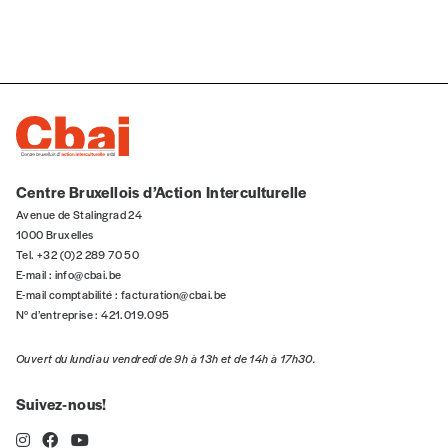
n°
Localité
Centre Bruxellois d’Action Interculturelle
Avenue de Stalingrad 24
1000 Bruxelles
Tel. +32 (0)2 289 70 50
Je souhaite recevoir une facture
E-mail :
info@cbai.be
E-mail comptabilité :
facturation@cbai.be
N° d’entreprise : 421.019.095
J’ai lu et j’accepte votre politique
de confidentialité
*
Ouvert du lundi au vendredi de 9h à 13h et de 14h à 17h30.
Lire notre
politique de protection des données
Suivez-nous!
personnelles (RGPD)