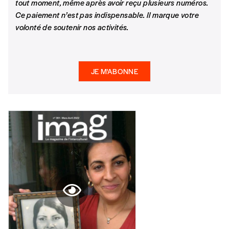
2190
avec en communication le numéro de
tout moment, même après avoir reçu plusieurs numéros.
la commande renseigné dans le mail de
Ce paiement n’est pas indispensable. Il marque votre
confirmation et la mention “participation
volonté de soutenir nos activités.
Imag”.
JE M'ABONNE
NB
: Vous pouvez choisir de participer
financièrement à tout moment, même après
avoir reçu plusieurs numéros. Ce paiement
n’est pas indispensable. Il marque votre
volonté de soutenir nos activités.
NOS
FORMULES
Les mots de passe ne correspondent pas