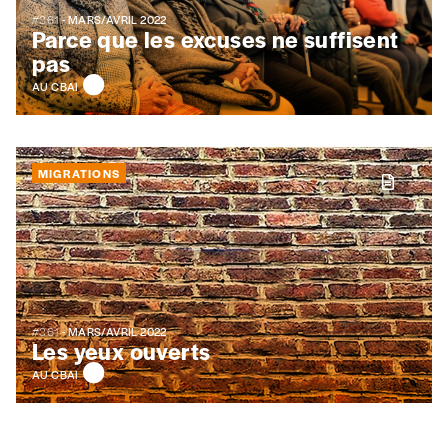
TVA
#361
- MARS/AVRIL 2022
Parce que les excuses ne suffisent
pas
AU CBAI
Téléphone
MIGRATIONS
E-mail
*
Rue
#361
- MARS/AVRIL 2022
Les yeux ouverts
Code postal
AU CBAI
Pays