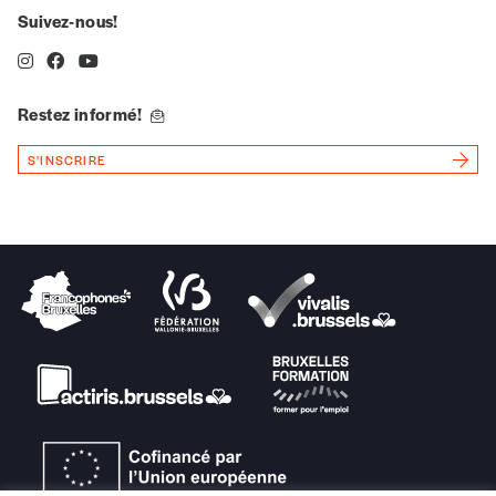
revue en format papier ou numérique.
Suivez-nous!
Vous renseignez vos coordonnées.
Vous versez le montant de votre choix sur le
compte
IBAN BE34 0010 7305
2190
avec en communication le numéro de
Restez informé!
la commande renseigné dans le mail de
S'INSCRIRE
confirmation et la mention “participation
Imag”.
NB
: Vous pouvez choisir de participer
financièrement à tout moment, même après
avoir reçu plusieurs numéros. Ce paiement
n’est pas indispensable. Il marque votre
volonté de soutenir nos activités.
NOS