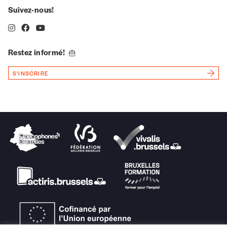
revue en format papier ou numérique.
Suivez-nous!
Vous renseignez vos coordonnées.
Vous versez le montant de votre choix sur le
compte
IBAN BE34 0010 7305
2190
avec en communication le numéro de
Restez informé!
la commande renseigné dans le mail de
S'INSCRIRE
confirmation et la mention “participation
Imag”.
NB
: Vous pouvez choisir de participer
financièrement à tout moment, même après
avoir reçu plusieurs numéros. Ce paiement
n’est pas indispensable. Il marque votre
volonté de soutenir nos activités.
NOS