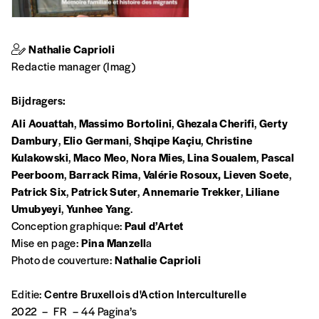
Quantité
Nathalie Caprioli
Redactie manager (Imag)
AJOUTER
Bijdragers:
Ali Aouattah
,
Massimo Bortolini
,
Ghezala Cherifi
,
Gerty
Édition numérique
Dambury
,
Elio Germani
,
Shqipe Kaçiu
,
Christine
Kulakowski
,
Maco Meo
,
Nora Mies
,
Lina Soualem
,
Pascal
Peerboom
,
Barrack Rima
,
Valérie Rosoux,
Lieven Soete
,
Patrick Six
,
Patrick Suter
,
Annemarie Trekker
,
Liliane
Umubyeyi
,
Yunhee Yang
.
AJOUTER
Conception graphique:
Paul d’Artet
Mise en page:
Pina Manzell
a
Photo de couverture:
Nathalie Caprioli
Offre découverte
Vous souhaitez découvrir
Imag
? Nous vous
Editie:
Centre Bruxellois d'Action Interculturelle
offrons les deux derniers numéros publiés.
2022
–
FR
–
44 Pagina’s