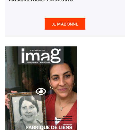
5€*
*Prix indicatif, frais de port inclus
JE M'ABONNE
Je m'abonne à l'Imag
Format papier (livraison uniquement
en Belgique)
Format numérique
Je commande au numéro
Édition papier (livraison en Belgique
uniquement)