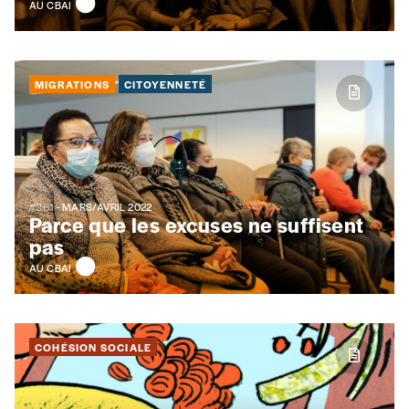
AU CBAI
Rue
MIGRATIONS
CITOYENNETÉ
Code postal
Pays
#361
- MARS/AVRIL 2022
Parce que les excuses ne suffisent
pas
AU CBAI
n°
COHÉSION SOCIALE
Localité