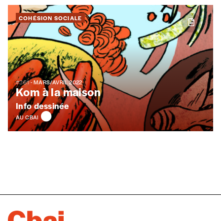
COHÉSION SOCIALE
#361
- MARS/AVRIL 2022
Kom à la maison
Info dessinée
AU CBAI