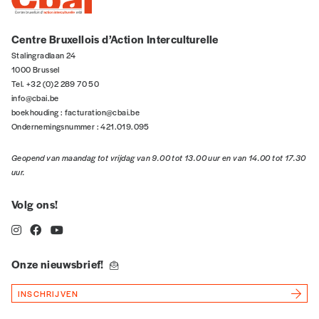
Centre Bruxellois d’Action Interculturelle
Stalingradlaan 24
1000 Brussel
Tel. +32 (0)2 289 70 50
info@cbai.be
boekhouding :
facturation@cbai.be
Ondernemingsnummer : 421.019.095
Geopend van maandag tot vrijdag van 9.00 tot 13.00 uur en van 14.00 tot 17.30
uur.
Volg ons!
Onze nieuwsbrief!
INSCHRIJVEN