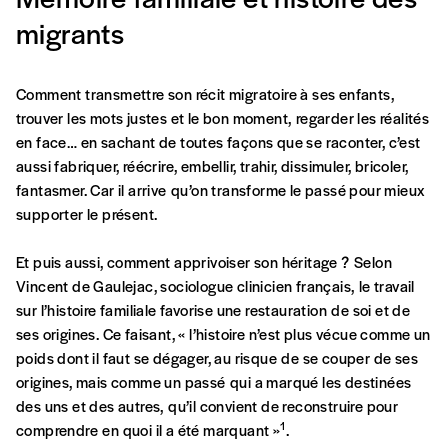
migrants
Comment transmettre son récit migratoire à ses enfants,
trouver les mots justes et le bon moment,
regarder les réalités
en face… en sachant de toutes façons que se raconter, c’est
aussi fabriquer, réécrire, embellir, trahir, dissimuler, bricoler,
fantasmer. Car il arrive
qu’on transforme le passé pour mieux
supporter le présent.
Et puis aussi, comment apprivoiser son héritage ?
Selon
Vincent de Gaulejac, sociologue clinicien français,
le travail
sur l’histoire familiale favorise une restauration
de soi et de
ses origines. Ce faisant, « l’histoire n’est plus vécue comme un
poids dont il faut se dégager, au risque
de se couper de ses
origines, mais comme un passé
qui a marqué les destinées
Formulaire de
des uns et des autres,
qu’il convient de reconstruire pour
Inloggen
1
comprendre
en quoi il a été marquant »
.