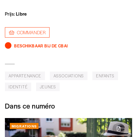
Je souhaite bénéficier de l’offre
découverte
Prijs:
Libre
COMMANDER
Cadeau
BESCHIKBAAR BIJ DE CBAI
Faites découvrir l'
Imag
à un·e ami·e et offrez-
lui un abonnement ou numéro au choix.
J’offre un abonnement (5
APPARTENANCE
ASSOCIATIONS
ENFANTS
numéros)
IDENTITÉ
JEUNES
J’offre le(s) numéro(s)
Dans ce numéro
Vos coordonnées
MIGRATIONS
Prénom
*