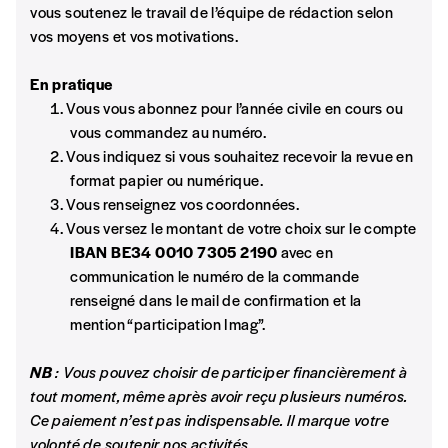
volonté de soutenir nos activités.
vous soutenez le travail de l’équipe de rédaction selon
La transmission est au cœur des projets des deux
vos moyens et vos motivations.
associations ALBelges et LABA. Démonstration par l’exemple
avec leurs deux présidentes respectives.
NOS
En pratique
Vous vous abonnez pour l’année civile en cours ou
Les nonna de l’ombre
FORMULES
vous commandez au numéro.
Entretien avec
Maco Meo
Vous indiquez si vous souhaitez recevoir la revue en
C’est l’histoire de 15 Italiennes, toutes générations
format papier ou numérique.
Wachtwoorden komen niet overeen
confondues, qui ont mis l’accent sur le rôle des femmes de la
Vous renseignez vos coordonnées.
migration, quel que soit leur statut – travailleuses ou femmes
Vous versez le montant de votre choix sur le compte
Abonnement
au foyer.
REGISTREER
IBAN BE34 0010 7305 2190
avec en
1 an = 5 numéros
communication le numéro de la commande
20€*
/an
*verplichte velden
renseigné dans le mail de confirmation et la
mention “participation Imag”.
*Prix indicatif, frais de port inclus
NB
: Vous pouvez choisir de participer financièrement à
tout moment, même après avoir reçu plusieurs numéros.
Par numéro
Ce paiement n’est pas indispensable. Il marque votre
volonté de soutenir nos activités.