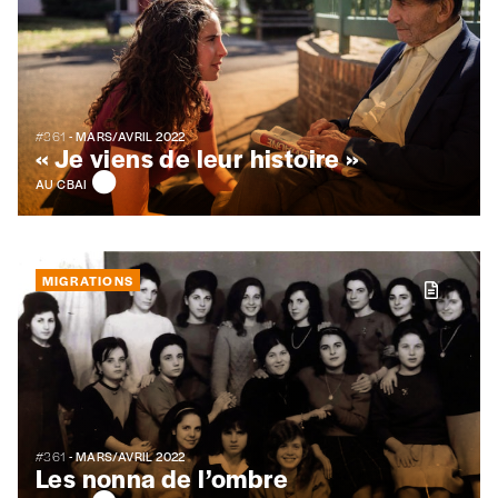
Nom
*
#361
- MARS/AVRIL 2022
« Je viens de leur histoire »
Organisation
AU CBAI
TVA
MIGRATIONS
Téléphone
E-mail
*
#361
- MARS/AVRIL 2022
Les nonna de l’ombre