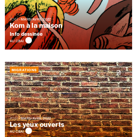
Je souhaite recevoir une facture
#361
- MARS/AVRIL 2022
Kom à la maison
J’ai lu et j’accepte votre politique
de confidentialité
*
Info dessinée
AU CBAI
Lire notre
politique de protection des données
personnelles (RGPD)
MIGRATIONS
Ajouter un message (facultatif)
#361
- MARS/AVRIL 2022
Les yeux ouverts
AU CBAI