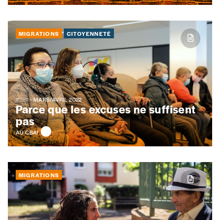
MIGRATIONS
CITOYENNETÉ
#361
- MARS/AVRIL 2022
Parce que les excuses ne suffisent
pas
AU CBAI
MIGRATIONS