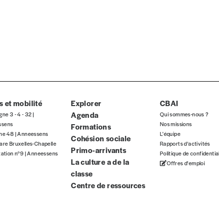
Par numéro
5€*
Les mots de passe ne corre
*Prix indicatif, frais de port inclus
INSCRIPTION
 et mobilité
Explorer
CBAI
*champs obligatoires
Agenda
gne 3 - 4 - 32 |
Qui sommes-nous ?
que)
ssens
Nos missions
Formations
gne 48 | Anneessens
L’équipe
Cohésion sociale
are Bruxelles-Chapelle
Rapports d'activités
Primo-arrivants
tation n°9 | Anneessens
Politique de confidentia
La culture a de la
Offres d'emploi
classe
Centre de ressources
t)