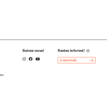
spondent pas
Suivez-nous!
Restez informé!
S'INSCRIRE
lité
Quantité