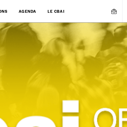
ONS
AGENDA
LE CBAI
mmande
Créer un
s est proposé à
PRIX LIBRE
.
r d’un bien ou d’un service, qui peut être une manière pour lui de pay
 notre attachement aux valeurs de solidarité, nous vous proposons d
rix indicatif. De cette manière, vous soutenez le travail de l’équip