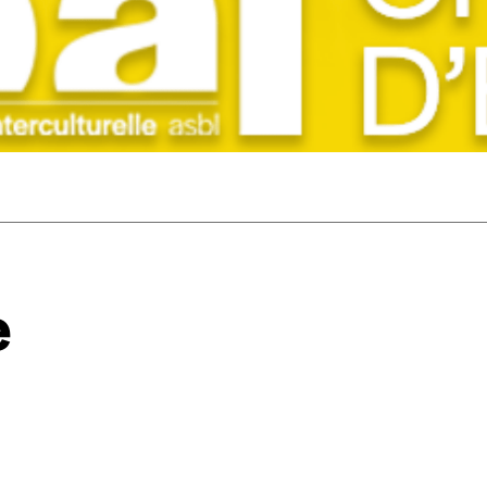
ous commandez au numéro.
format papier ou numérique.
BAN BE34 0010 7305 2190
avec en communication le numéro de 
 tout moment, même après avoir reçu plusieurs numéros. Ce paiemen
e