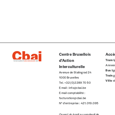
Abonnement
1 an = 5 numéros
20€*
/an
*Prix indicatif, frais de port inclus
Je m'abonne à l'Imag
Centre Bruxellois
Accès
d’Action
Tram
li
Format papier (livraison uniquement en Belgi
Annee
Interculturelle
Format numérique
Bus
li
Avenue de Stalingrad 24
Train
g
1000 Bruxelles
Villo
s
Tel. +32 (0)2 289 70 50
Je commande au numéro
E-mail :
info@cbai.be
E-mail comptabilité :
facturation@cbai.be
Édition papier (livraison en Belgique uniquemen
N° d’entreprise : 421.019.095
Ouvert du lundi au vendredi de