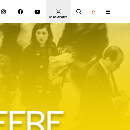
fr
SE CONNECTER
 compte
er le prix qu’il estime juste. Dans l’objectif de rendre
’estimer vous-mêmes le coût de notre publication. Cette
e de rédaction selon vos moyens et vos motivations.