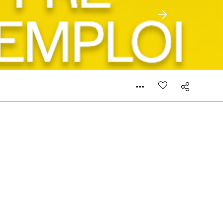
la commande renseigné dans le mail de confirmation et
t n’est pas indispensable. Il marque votre volonté de