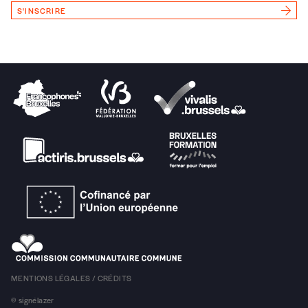
S'INSCRIRE
MENTIONS LÉGALES / CRÉDITS
© signélazer