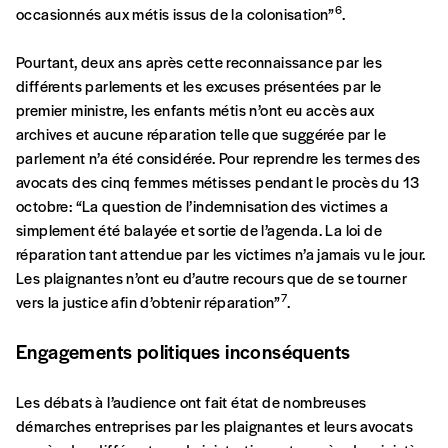
6
occasionnés aux métis issus de la colonisation”
.
NOS FORMULES
Pourtant, deux ans après cette reconnaissance par les
différents parlements et les excuses présentées par le
premier ministre, les enfants métis n’ont eu accès aux
archives et aucune réparation telle que suggérée par le
Abonnement
parlement n’a été considérée. Pour reprendre les termes des
1 an = 5 numéros
avocats des cinq femmes métisses pendant le procès du 13
Les mots de passe ne correspondent pas
20€*
/an
octobre:
“La question de l’indemnisation des victimes a
simplement été balayée et sortie de l’agenda. La loi de
réparation tant attendue par les victimes n’a jamais vu le jour.
INSCRIPTION
*Prix indicatif, frais de port inclus
Les plaignantes n’ont eu d’autre recours que de se tourner
*champs obligatoires
7
vers la justice afin d’obtenir réparation”
.
Par numéro
Engagements politiques inconséquents
5€*
Les débats à l’audience ont fait état de nombreuses
démarches entreprises par les plaignantes et leurs avocats
*Prix indicatif, frais de port inclus