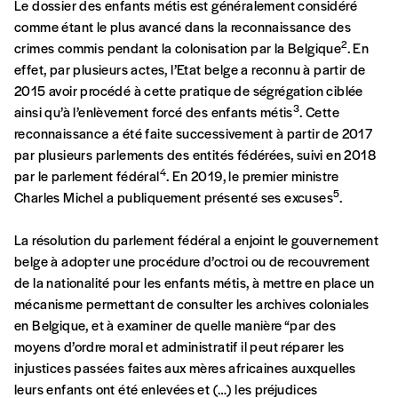
Le dossier des enfants métis est généralement considéré
comme étant le plus avancé dans la reconnaissance des
En pratique
2
crimes commis pendant la colonisation par la Belgique
. En
Vous vous abonnez pour l’année civile en cours ou
effet, par plusieurs actes, l’Etat belge a reconnu à partir de
vous commandez au numéro.
2015 avoir procédé à cette pratique de ségrégation ciblée
Vous indiquez si vous souhaitez recevoir la revue en
3
ainsi qu’à l’enlèvement forcé des enfants métis
. Cette
format papier ou numérique.
reconnaissance a été faite successivement à partir de 2017
Vous renseignez vos coordonnées.
par plusieurs parlements des entités fédérées, suivi en 2018
Vous versez le montant de votre choix sur le
4
par le parlement fédéral
. En 2019, le premier ministre
compte
IBAN BE34 0010 7305 2190
avec en
5
Charles Michel a publiquement présenté ses excuses
.
communication le numéro de la commande
renseigné dans le mail de confirmation et la mention
La résolution du parlement fédéral a enjoint le gouvernement
“participation Imag”.
belge à adopter une procédure d’octroi ou de recouvrement
de la nationalité pour les enfants métis, à mettre en place un
mécanisme permettant de consulter les archives coloniales
NB
: Vous pouvez choisir de participer financièrement
en Belgique, et à examiner de quelle manière “par des
à tout moment, même après avoir reçu plusieurs
moyens d’ordre moral et administratif il peut réparer les
numéros. Ce paiement n’est pas indispensable. Il
injustices passées faites aux mères africaines auxquelles
marque votre volonté de soutenir nos activités.
leurs enfants ont été enlevées et (…) les préjudices