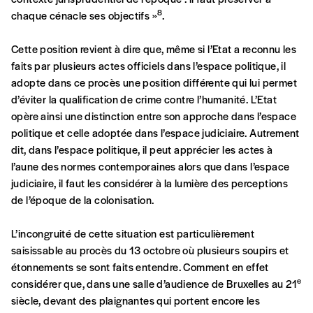
8
chaque cénacle ses objectifs »
.
Cadeau
Cette position revient à dire que, même si l’Etat a reconnu les
Faites découvrir l'
Imag
à un·e ami·e et offrez-lui un
faits par plusieurs actes officiels dans l’espace politique, il
abonnement ou numéro au choix.
adopte dans ce procès une position différente qui lui permet
d’éviter la qualification de crime contre l’humanité. L’Etat
J’offre un abonnement (5 numéros)
opère ainsi une distinction entre son approche dans l’espace
politique et celle adoptée dans l’espace judiciaire. Autrement
J’offre le(s) numéro(s)
dit, dans l’espace politique, il peut apprécier les actes à
l’aune des normes contemporaines alors que dans l’espace
judiciaire, il faut les considérer à la lumière des perceptions
Vos coordonnées
de l’époque de la colonisation.
Prénom
*
L’incongruité de cette situation est particulièrement
saisissable au procès du 13 octobre où plusieurs soupirs et
étonnements se sont faits entendre. Comment en effet
e
considérer que, dans une salle d’audience de Bruxelles au 21
Nom
*
siècle, devant des plaignantes qui portent encore les