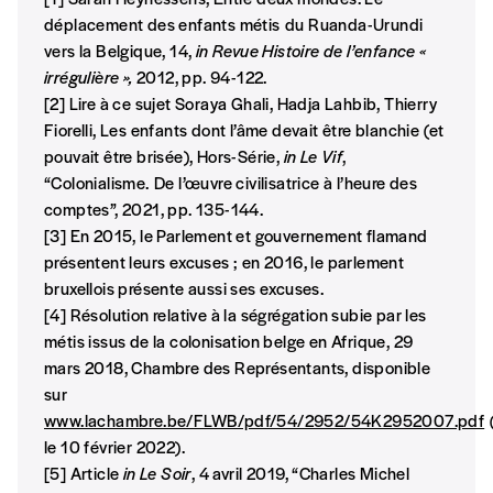
déplacement des enfants métis
du Ruanda-Urundi
vers la Belgique, 14,
in Revue Histoire de l’enfance «
irrégulière »,
2012, pp. 94-122.
[2] Lire à ce sujet Soraya Ghali, Hadja Lahbib, Thierry
Fiorelli, Les enfants dont l’âme devait être blanchie (et
pouvait être brisée), Hors-Série,
in Le Vif
,
“Colonialisme.
De l’œuvre civilisatrice à l’heure des
comptes”, 2021, pp. 135-144.
[3] En 2015, le Parlement et gouvernement flamand
présentent leurs excuses ;
en 2016, le parlement
bruxellois présente aussi ses excuses.
[4] Résolution relative à la ségrégation subie par les
métis issus de la colonisation belge en Afrique, 29
mars 2018, Chambre des Représentants, disponible
sur
www.lachambre.be/FLWB/pdf/54/2952/54K2952007.pdf
le 10 février 2022).
[5] Article
in Le Soir
, 4 avril 2019, “Charles Michel