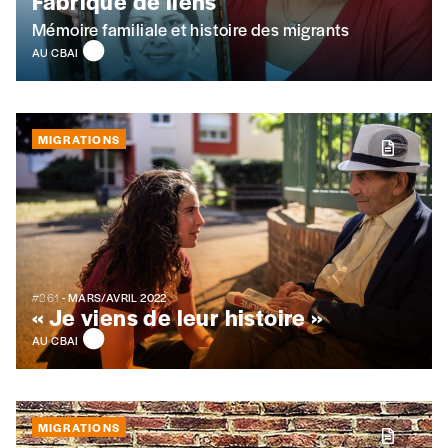
Fabrique de liens
Mémoire familiale et histoire des migrants
AU CBAI
MIGRATIONS
#361
- MARS/AVRIL 2022
« Je viens de leur histoire »
AU CBAI
MIGRATIONS