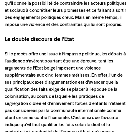
qu’il donne la possibilité de contraindre les acteurs politiques
et sociaux à concrétiser leurs promesses et ce faisant à sortir
AJOUTER
des engagements politiques creux. Mais en même temps, il
impose une violence et des contraintes qui lui sont propres.
Édition numérique
Le double discours de l’Etat
Si le procès offre une issue à l’impasse politique, les débats à
l’audience s’avèrent pourtant être une épreuve, tant les
AJOUTER
arguments de l’Etat belge imposent une violence
supplémentaire aux cinq femmes métisses. En effet, l’un de
ses principaux axes d’argumentation est d’avancer que la
Offre découverte
qualification des faits exige de se placer à l’époque de la
Vous souhaitez découvrir
Imag
? Nous vous offrons les
colonisation, au cours de laquelle les pratiques de
deux derniers numéros publiés.
ségrégation ciblée et d’enlèvement forcés d’enfants n’étaient
pas considérées par la communauté internationale comme
Je souhaite bénéficier de l’offre
étant un crime contre l’humanité. C’est ainsi que l’avocate
découverte
indique qu’«il faut qualifier les faits selon le droit et le
contexte jurisprudentiel de l’époque : il faut préserver à