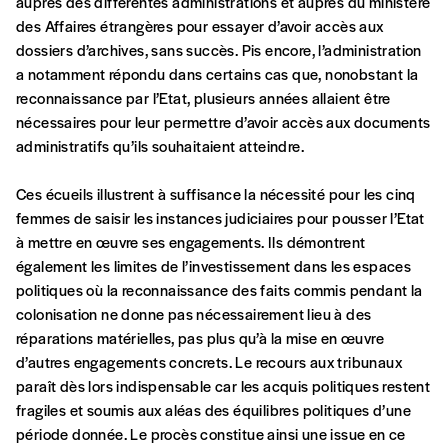
auprès des différentes administrations et auprès du ministère
des Affaires étrangères pour essayer d’avoir accès aux
Je m'abonne à l'Imag
dossiers d’archives, sans succès. Pis encore, l’administration
a notamment répondu dans certains cas que, nonobstant la
reconnaissance par l’Etat, plusieurs années allaient être
Format papier (livraison uniquement en
nécessaires pour leur permettre d’avoir accès aux documents
Belgique)
administratifs qu’ils souhaitaient atteindre.
Format numérique
Ces écueils illustrent à suffisance la nécessité pour les cinq
Je commande au numéro
femmes de saisir les instances judiciaires pour pousser l’Etat
à mettre en œuvre ses engagements. Ils démontrent
également les limites de l’investissement dans les espaces
Édition papier (livraison en Belgique
politiques où la reconnaissance des faits commis pendant la
uniquement)
colonisation ne donne pas nécessairement lieu à des
réparations matérielles, pas plus qu’à la mise en œuvre
d’autres engagements concrets. Le recours aux tribunaux
Quantité
paraît dès lors indispensable car les acquis politiques restent
fragiles et soumis aux aléas des équilibres politiques d’une
période donnée. Le procès constitue ainsi une issue en ce