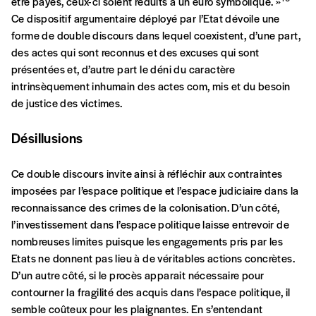
être payés, ceux-ci soient réduits à un euro symbolique. »
confidentialité
*
Ce dispositif argumentaire déployé par l’Etat dévoile une
forme de double discours dans lequel coexistent, d’une part,
Lire notre
politique de protection des données
des actes qui sont reconnus et des excuses qui sont
personnelles (RGPD)
présentées et, d’autre part le déni du caractère
intrinsèquement inhumain des actes com, mis et du besoin
Ajouter un message (facultatif)
de justice des victimes.
Désillusions
Ce double discours invite ainsi à réfléchir aux contraintes
imposées par l’espace politique et l’espace judiciaire dans la
reconnaissance des crimes de la colonisation. D’un côté,
l’investissement dans l’espace politique laisse entrevoir de
nombreuses limites puisque les engagements pris par les
Etats ne donnent pas lieu à de véritables actions concrètes.
D’un autre côté, si le procès apparait nécessaire pour
contourner la fragilité des acquis dans l’espace politique, il
semble coûteux pour les plaignantes. En s’entendant