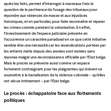
Formulaire de
après les faits, permet d’interroger à nouveaux frais la
Se connecter
question de la pertinence de l’usage des tribunaux pour
commande
répondre aux violences de masse et aux injustices
historiques, et en particulier, pour faire reconnaître et réparer
les crimes commis pendant la colonisation. En effet,
l’investissement de l’espace judiciaire présente en
A partir de 2021,
Imag, le magazine de
l’occurrence un caractère paradoxal en ce que cette initiative
l’interculturel,
vous est proposé à
PRIX LIBRE
.
semble être une nécessité car les revendications portées par
Le prix libre est un mode de fixation du prix par
les enfants métis depuis des années sont restées sans
l’acheteur d’un bien ou d’un service, qui peut être une
réponse malgré une reconnaissance officielle par l’Etat belge.
manière pour lui de payer le prix qu’il estime juste. Dans
CONNEXION
Mais le procès se présente aussi comme un espace
l’objectif de rendre nos activités et publications
fortement contraignant pour les plaignantes qui doivent se
accessibles, et d’affirmer notre attachement aux
Mot de passe oublié?
soumettre à la banalisation de la violence coloniale – qu’elles
valeurs de solidarité, nous vous proposons d’estimer
ont vécue intimement – par l’Etat belge.
vous-mêmes le coût de notre publication. Cette valeur
peut donc être inférieure, égale ou supérieure au prix
Le procès : échappatoire face
aux flottements
indicatif. De cette manière, vous soutenez le travail de
Créer un compte
l’équipe de rédaction selon vos moyens et vos
politiques
motivations.