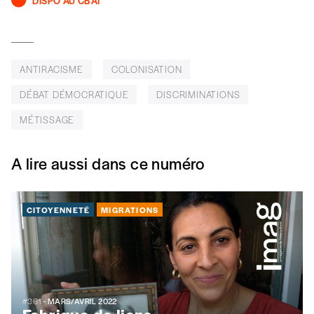
DISPO AU CBAI
ANTIRACISME
COLONISATION
DÉBAT DÉMOCRATIQUE
DISCRIMINATIONS
MÉTISSAGE
A lire aussi dans ce numéro
CITOYENNETÉ
MIGRATIONS
#361
- MARS/AVRIL 2022