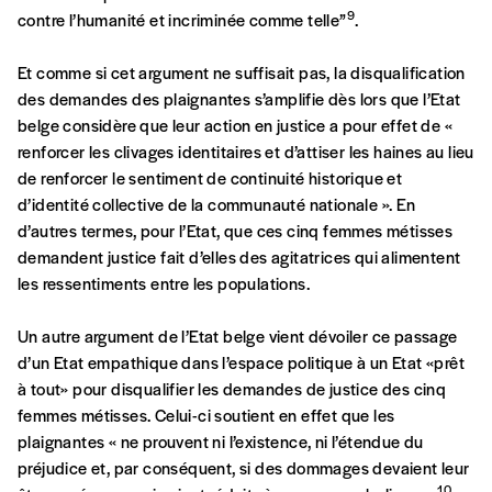
Code postal
9
contre l’humanité et incriminée comme telle”
.
Et comme si cet argument ne suffisait pas, la disqualification
des demandes des plaignantes s’amplifie dès lors que l’Etat
Pays
belge considère que leur action en justice a pour effet de «
renforcer les clivages identitaires et d’attiser les haines au lieu
de renforcer le sentiment de continuité historique et
d’identité collective de la communauté nationale ». En
n°
d’autres termes, pour l’Etat, que ces cinq femmes métisses
demandent justice fait d’elles des agitatrices qui alimentent
les ressentiments entre les populations.
Localité
Un autre argument de l’Etat belge vient dévoiler ce passage
d’un Etat empathique dans l’espace politique à un Etat «prêt
à tout» pour disqualifier les demandes de justice des cinq
Je souhaite recevoir une facture
femmes métisses. Celui-ci soutient en effet que les
plaignantes « ne prouvent ni l’existence, ni l’étendue du
préjudice et, par conséquent, si des dommages devaient leur
J’ai lu et j’accepte votre politique de
10