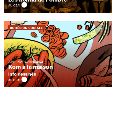
AU CBAI
COHÉSION SOCIALE
#361
- MARS/AVRIL 2022
Kom à la maison
Info dessinée
AU CBAI