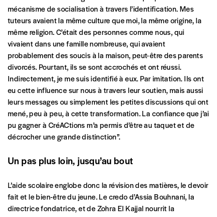
Par numéro
mécanisme de socialisation à travers l’identification. Mes
5€*
tuteurs avaient la même culture que moi, la même origine, la
même religion. C’était des personnes comme nous, qui
vivaient dans une famille nombreuse, qui avaient
*Prix indicatif, frais de port inclus
probablement des soucis à la maison, peut-être des parents
divorcés. Pourtant, ils se sont accrochés et ont réussi.
Indirectement, je me suis identifié à eux. Par imitation. Ils ont
Je m'abonne à l'Imag
eu cette influence sur nous à travers leur soutien, mais aussi
leurs messages ou simplement les petites discussions qui ont
Format papier (livraison uniquement
mené, peu à peu, à cette transformation. La confiance que j’ai
en Belgique)
pu gagner à CréACtions m’a permis d’être au taquet et de
décrocher une grande distinction”.
Format numérique
Un pas plus loin, jusqu’au bout
Je commande au numéro
L’aide scolaire englobe donc la révision des matières, le devoir
Édition papier (livraison en Belgique
fait et le bien-être du jeune. Le credo d’Assia Bouhnani, la
uniquement)
directrice fondatrice, et de Zohra El Kajjal nourrit la