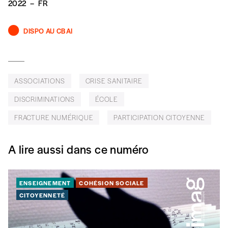
2022
–
FR
DISPO AU CBAI
ASSOCIATIONS
CRISE SANITAIRE
DISCRIMINATIONS
ÉCOLE
FRACTURE NUMÉRIQUE
PARTICIPATION CITOYENNE
A lire aussi dans ce numéro
ENSEIGNEMENT
COHÉSION SOCIALE
CITOYENNETÉ