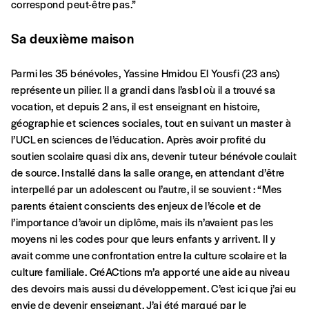
avoir reçu plusieurs numéros. Ce paiement
correspond peut-être pas.”
n’est pas indispensable. Il marque votre
volonté de soutenir nos activités.
Sa deuxième maison
Parmi les 35 bénévoles, Yassine Hmidou El Yousfi (23 ans)
NOS
représente un pilier. Il a grandi dans l’asbl où il a trouvé sa
vocation, et depuis 2 ans, il est enseignant en histoire,
FORMULES
géographie et sciences sociales, tout en suivant un master à
l’UCL en sciences de l’éducation. Après avoir profité du
Les mots de passe ne correspondent pas
soutien scolaire quasi dix ans, devenir tuteur bénévole coulait
de source. Installé dans la salle orange, en attendant d’être
interpellé par un adolescent ou l’autre, il se souvient : “Mes
Abonnement
INSCRIPTION
parents étaient conscients des enjeux de l’école et de
1 an = 5 numéros
l’importance d’avoir un diplôme, mais ils n’avaient pas les
20€*
/an
*champs obligatoires
moyens ni les codes pour que leurs enfants y arrivent. Il y
avait comme une confrontation entre la culture scolaire et la
culture familiale. CréACtions m’a apporté une aide au niveau
*Prix indicatif, frais de port inclus
des devoirs mais aussi du développement. C’est ici que j’ai eu
envie de devenir enseignant. J’ai été marqué par le