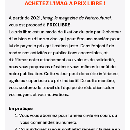
ACHETEZ L’IMAG A PRIX LIBRE !
A partir de 2021,
Imag, le magazine de l’interculturel,
Rue
vous est proposé à
PRIX LIBRE
.
Le prix libre est un mode de fixation du prix par l’acheteur
d’un bien ou d’un service, qui peut être une manière pour
lui de payer le prix qu’il estime juste. Dans l’objectif de
Code postal
rendre nos activités et publications accessibles, et
d’affirmer notre attachement aux valeurs de solidarité,
nous vous proposons d’estimer vous-mêmes le coût de
Pays
notre publication. Cette valeur peut donc être inférieure,
égale ou supérieure au prix indicatif. De cette manière,
vous soutenez le travail de l’équipe de rédaction selon
vos moyens et vos motivations.
n°
En pratique
Vous vous abonnez pour l’année civile en cours ou
vous commandez au numéro.
Localité
Vous indiquez si vous souhaitez recevoir la revue en