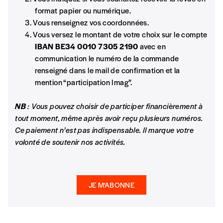
format papier ou numérique.
Vous renseignez vos coordonnées.
Vous versez le montant de votre choix sur le compte
Je souhaite recevoir une facture
IBAN BE34 0010 7305 2190
avec en
communication le numéro de la commande
J’ai lu et j’accepte votre politique
renseigné dans le mail de confirmation et la
de confidentialité
*
mention “participation Imag”.
Lire notre
politique de protection des données
NB
: Vous pouvez choisir de participer financièrement à
personnelles (RGPD)
tout moment, même après avoir reçu plusieurs numéros.
Ce paiement n’est pas indispensable. Il marque votre
Ajouter un message (facultatif)
volonté de soutenir nos activités.
JE M'ABONNE