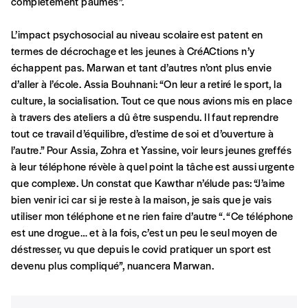
complètement paumés”.
Prénom
*
L’impact psychosocial au niveau scolaire est patent en
termes de décrochage et les jeunes à CréACtions n’y
échappent pas. Marwan et tant d’autres n’ont plus envie
Nom
*
d’aller à l’école. Assia Bouhnani: “On leur a retiré le sport, la
culture, la socialisation. Tout ce que nous avions mis en place
à travers des ateliers a dû être suspendu. Il faut reprendre
Organisation
tout ce travail d’équilibre, d’estime de soi et d’ouverture à
l’autre.” Pour Assia, Zohra et Yassine, voir leurs jeunes greffés
à leur téléphone révèle à quel point la tâche est aussi urgente
que complexe. Un constat que Kawthar n’élude pas: “J’aime
TVA
bien venir ici car si je reste à la maison, je sais que je vais
utiliser mon téléphone et ne rien faire d’autre “. “Ce téléphone
est une drogue… et à la fois, c’est un peu le seul moyen de
Téléphone
déstresser, vu que depuis le covid pratiquer un sport est
devenu plus compliqué”, nuancera Marwan.
E-mail
*