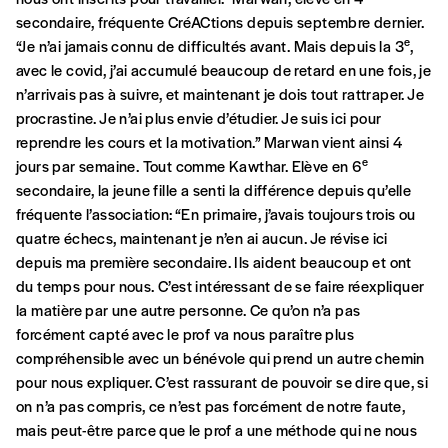
motivations.
secondaire, fréquente CréACtions depuis septembre dernier.
e
“Je n’ai jamais connu de difficultés avant. Mais depuis la 3
,
En pratique
avec le covid, j’ai accumulé beaucoup de retard en une fois, je
Vous vous abonnez pour l’année civile en
n’arrivais pas à suivre, et maintenant je dois tout rattraper. Je
cours ou vous commandez au numéro.
procrastine. Je n’ai plus envie d’étudier. Je suis ici pour
Vous indiquez si vous souhaitez recevoir la
reprendre les cours et la motivation.” Marwan vient ainsi 4
revue en format papier ou numérique.
e
jours par semaine. Tout comme Kawthar. Elève en 6
Vous renseignez vos coordonnées.
secondaire, la jeune fille a senti la différence depuis qu’elle
Vous versez le montant de votre choix sur le
fréquente l’association: “En primaire, j’avais toujours trois ou
compte
IBAN BE34 0010 7305
quatre échecs, maintenant je n’en ai aucun. Je révise ici
2190
avec en communication le numéro de
depuis ma première secondaire. Ils aident beaucoup et ont
la commande renseigné dans le mail de
du temps pour nous. C’est intéressant de se faire réexpliquer
confirmation et la mention “participation
la matière par une autre personne. Ce qu’on n’a pas
Imag”.
forcément capté avec le prof va nous paraître plus
compréhensible avec un bénévole qui prend un autre chemin
pour nous expliquer. C’est rassurant de pouvoir se dire que, si
NB
: Vous pouvez choisir de participer
on n’a pas compris, ce n’est pas forcément de notre faute,
financièrement à tout moment, même après
mais peut-être parce que le prof a une méthode qui ne nous