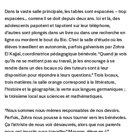
Formulaire de
Se connecter
Dans la vaste salle principale, les tables sont espacées – trop
commande
espacées… comme il se doit depuis deux ans. Ici et là, des
adolescents papotent et tapotent sur leur téléphone,
d’autres sont plongés dans un livre ou dans une recherche en
A partir de 2021,
Imag, le magazine de
ligne ou mordent le bout du Bic. C’est la salle d’étude où les
l’interculturel,
vous est proposé à
PRIX LIBRE
.
élèves travaillent en autonomie, parfois galvanisés par Zohra
Le prix libre est un mode de fixation du prix
El Kajjal, coordinatrice pédagogique bénévole. “Quand je vois
par l’acheteur d’un bien ou d’un service, qui
qu’ils ne se mettent pas au travail, je les encourage à se
peut être une manière pour lui de payer le prix
CONNEXION
rendre dans un des locaux où des tuteurs sont à leur
qu’il estime juste. Dans l’objectif de rendre nos
disposition pour répondre à leurs questions.” Trois locaux,
activités et publications accessibles, et
Mot de passe oublié?
trois matières: la salle orange correspond à la littérature,
d’affirmer notre attachement aux valeurs de
l’histoire et la géographie; la verte aux langues germaniques ;
solidarité, nous vous proposons d’estimer
le troisième local aux sciences et mathématiques.
vous-mêmes le coût de notre publication.
Cette valeur peut donc être inférieure, égale
Créer un
“Nous sommes nous-mêmes responsables de nos devoirs.
ou supérieure au prix indicatif. De cette
Parfois, Zohra nous pousse à nous tourner vers les bénévoles.
manière, vous soutenez le travail de l’équipe
compte
Ça l’attriste de nous voir désœuvrés, alors que nos parents
de rédaction selon vos moyens et vos
e
nous ont inscrits pour travailler.” Marwan, élève en 4