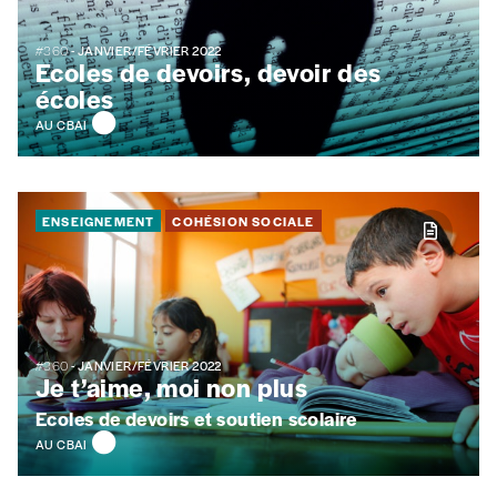
#360
- JANVIER/FÉVRIER 2022
Ecoles de devoirs, devoir des
écoles
AU CBAI
ENSEIGNEMENT
COHÉSION SOCIALE
#360
- JANVIER/FÉVRIER 2022
Je t’aime, moi non plus
Ecoles de devoirs et soutien scolaire
AU CBAI