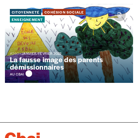
CITOYENNETÉ
COHÉSION SOCIALE
ENSEIGNEMENT
#360
- JANVIER/FÉVRIER 2022
La fausse image des parents
démissionnaires
AU CBAI