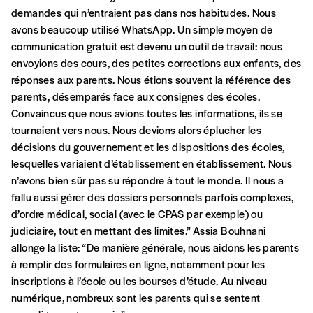
demandes qui n’entraient pas dans nos habitudes. Nous
offrons les deux derniers numéros publiés.
avons beaucoup utilisé WhatsApp. Un simple moyen de
Je souhaite bénéficier de l’offre
communication gratuit est devenu un outil de travail: nous
découverte
envoyions des cours, des petites corrections aux enfants, des
réponses aux parents. Nous étions souvent la référence des
parents, désemparés face aux consignes des écoles.
Convaincus que nous avions toutes les informations, ils se
Cadeau
tournaient vers nous. Nous devions alors éplucher les
Faites découvrir l'
Imag
à un·e ami·e et offrez-
décisions du gouvernement et les dispositions des écoles,
lui un abonnement ou numéro au choix.
lesquelles variaient d’établissement en établissement. Nous
n’avons bien sûr pas su répondre à tout le monde. Il nous a
J’offre un abonnement (5
fallu aussi gérer des dossiers personnels parfois complexes,
numéros)
d’ordre médical, social (avec le CPAS par exemple) ou
judiciaire, tout en mettant des limites.” Assia Bouhnani
J’offre le(s) numéro(s)
allonge la liste: “De manière générale, nous aidons les parents
à remplir des formulaires en ligne, notamment pour les
inscriptions à l’école ou les bourses d’étude. Au niveau
Vos coordonnées
numérique, nombreux sont les parents qui se sentent