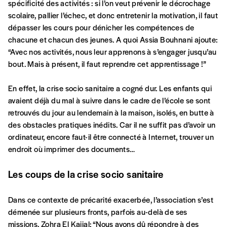
spécificité des activités : si l’on veut prévenir le décrochage
scolaire, pallier l’échec, et donc entretenir la motivation, il faut
dépasser les cours pour dénicher les compétences de
Quantité
chacune et chacun des jeunes. A quoi Assia Bouhnani ajoute:
“Avec nos activités, nous leur apprenons à s’engager jusqu’au
bout. Mais à présent, il faut reprendre cet apprentissage !”
En effet, la crise socio sanitaire a cogné dur. Les enfants qui
AJOUTER
avaient déjà du mal à suivre dans le cadre de l’école se sont
retrouvés du jour au lendemain à la maison, isolés, en butte à
Édition numérique
des obstacles pratiques inédits. Car il ne suffit pas d’avoir un
ordinateur, encore faut-il être connecté à Internet, trouver un
endroit où imprimer des documents…
Les coups de la crise socio sanitaire
AJOUTER
Dans ce contexte de précarité exacerbée, l’association s’est
Offre découverte
démenée sur plusieurs fronts, parfois au-delà de ses
missions. Zohra El Kajjal: “Nous avons dû répondre à des
Vous souhaitez découvrir
Imag
? Nous vous