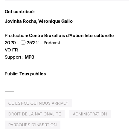
Ont contribué:
AJOUTER
Jovinha Rocha
,
Véronique Gallo
Édition numérique
Production:
Centre Bruxellois d'Action Interculturelle
2020 –
25'21" – Podcast
VO
FR
Support:
MP3
AJOUTER
Public:
Tous publics
Offre découverte
Vous souhaitez découvrir
Imag
? Nous vous
offrons les deux derniers numéros publiés.
QU'EST-CE QUI NOUS ARRIVE?
Je souhaite bénéficier de l’offre
DROIT DE LA NATIONALITÉ
ADMINISTRATION
découverte
PARCOURS D'INSERTION