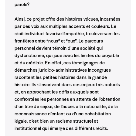
NOS
parole?
FORMULES
Ainsi, ce projet offre des histoires vécues, incarnées
par des voix aux multiples accents et couleurs. Le
Les mots de passe ne correspondent pas
récit individuel favorise l’empathie, bouleversant les
frontières entre “nous” et “eux”. Le parcours
Abonnement
INSCRIPTION
personnel devient témoin d’une société qui
1 an = 5 numéros
dysfonctionne, qui joue avec les limites du croyable
20€*
/an
*champs obligatoires
et du crédible. En effet, ces témoignages de
démarches juridico-administratives incongrues
racontent les petites histoires dans la grande
*Prix indicatif, frais de port inclus
histoire. Ils s’inscrivent dans des enjeux très actuels
et, en approchant les défis auxquels sont
confrontées les personnes en attente de l’obtention
Par numéro
d’un titre de séjour, de l’accès à la nationalité, de la
5€*
reconnaissance d’enfant ou d’une cohabitation
légale, c’est bien un racisme structurel et
institutionnel qui émerge des différents récits.
*Prix indicatif, frais de port inclus