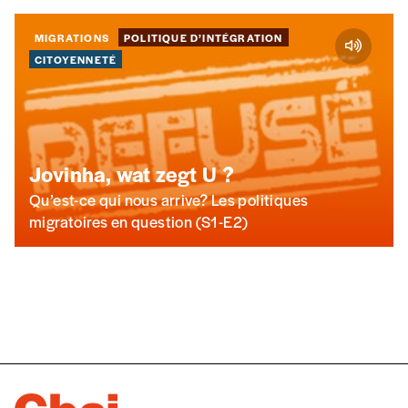
MIGRATIONS
POLITIQUE D’INTÉGRATION
CITOYENNETÉ
Jovinha, wat zegt U ?
Qu’est-ce qui nous arrive? Les politiques
migratoires en question (S1-E2)