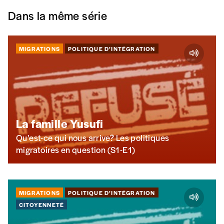
Dans la même série
Cadeau
Faites découvrir l'
Imag
à un·e ami·e et offrez-
lui un abonnement ou numéro au choix.
MIGRATIONS
POLITIQUE D’INTÉGRATION
J’offre un abonnement (5
numéros)
J’offre le(s) numéro(s)
La famille Yusufi
Qu’est-ce qui nous arrive? Les politiques
Vos coordonnées
migratoires en question (S1-E1)
Prénom
*
MIGRATIONS
POLITIQUE D’INTÉGRATION
CITOYENNETÉ
Nom
*