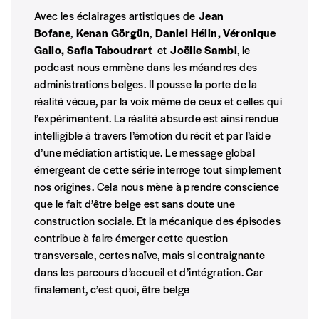
Avec les éclairages artistiques de
Jean
Je m'abonne à l'Imag
Bofane
,
Kenan Görgün
,
Daniel Hélin, Véronique
Gallo, Safia Taboudrart
et
Joëlle Sambi
, le
podcast nous emmène dans les méandres des
Format papier (livraison uniquement
administrations belges. Il pousse la porte de la
en Belgique)
réalité vécue, par la voix même de ceux et celles qui
Format numérique
l’expérimentent. La réalité absurde est ainsi rendue
intelligible à travers l’émotion du récit et par l’aide
Je commande au numéro
d’une médiation artistique. Le message global
émergeant de cette série interroge tout simplement
nos origines. Cela nous mène à prendre conscience
Édition papier (livraison en Belgique
que le fait d’être belge est sans doute une
uniquement)
construction sociale. Et la mécanique des épisodes
contribue à faire émerger cette question
transversale, certes naïve, mais si contraignante
Quantité
dans les parcours d’accueil et d’intégration. Car
finalement, c’est quoi, être belge