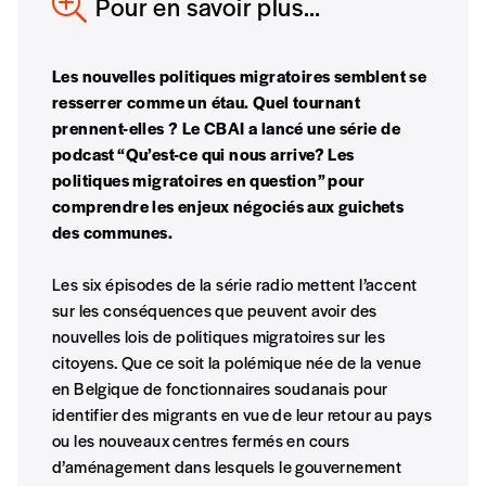
Pour en savoir plus…
l’interculturel,
vous est proposé à
PRIX LIBRE
.
Le prix libre est un mode de fixation du prix
par l’acheteur d’un bien ou d’un service, qui
Les nouvelles politiques migratoires semblent se
peut être une manière pour lui de payer le prix
CONNEXION
resserrer comme un étau. Quel tournant
qu’il estime juste. Dans l’objectif de rendre nos
prennent-elles ? Le CBAI a lancé une série de
activités et publications accessibles, et
Mot de passe oublié?
podcast “Qu’est-ce qui nous arrive? Les
d’affirmer notre attachement aux valeurs de
politiques migratoires en question” pour
solidarité, nous vous proposons d’estimer
comprendre les enjeux négociés aux guichets
vous-mêmes le coût de notre publication.
des communes.
Cette valeur peut donc être inférieure, égale
Créer un
ou supérieure au prix indicatif. De cette
Les six épisodes de la série radio mettent l’accent
manière, vous soutenez le travail de l’équipe
compte
sur les conséquences que peuvent avoir des
de rédaction selon vos moyens et vos
nouvelles lois de politiques migratoires sur les
motivations.
citoyens. Que ce soit la polémique née de la venue
en Belgique de fonctionnaires soudanais pour
En pratique
identifier des migrants en vue de leur retour au pays
Vous vous abonnez pour l’année civile en
ou les nouveaux centres fermés en cours
cours ou vous commandez au numéro.
d’aménagement dans lesquels le gouvernement