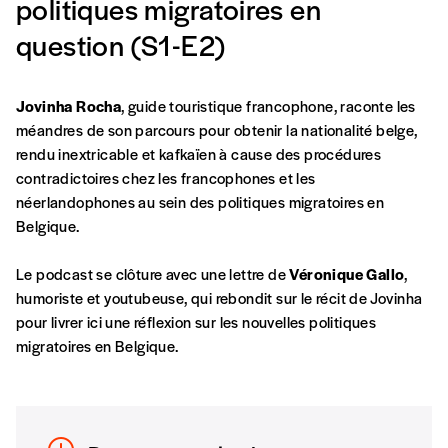
politiques migratoires en
question (S1-E2)
Jovinha Rocha
, guide touristique francophone, raconte les
méandres de son parcours pour obtenir la nationalité belge,
rendu inextricable et kafkaïen à cause des procédures
contradictoires chez les francophones et les
néerlandophones au sein des politiques migratoires en
Belgique.
Le podcast se clôture avec une lettre de
Véronique Gallo
,
humoriste et youtubeuse, qui rebondit sur le récit de Jovinha
Formulaire de
Se connecter
pour livrer ici une réflexion sur les nouvelles politiques
migratoires en Belgique.
commande
A partir de 2021,
Imag, le magazine de