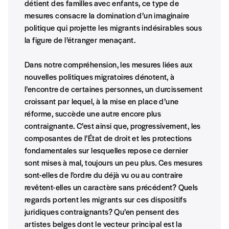
Vous indiquez si vous souhaitez recevoir la
détient des familles avec enfants, ce type de
revue en format papier ou numérique.
mesures consacre la domination d’un imaginaire
Vous renseignez vos coordonnées.
politique qui projette les migrants indésirables sous
Vous versez le montant de votre choix sur le
la figure de l’étranger menaçant.
compte
IBAN BE34 0010 7305
2190
avec en communication le numéro de
Dans notre compréhension, les mesures liées aux
la commande renseigné dans le mail de
nouvelles politiques migratoires dénotent, à
confirmation et la mention “participation
l’encontre de certaines personnes, un durcissement
Imag”.
croissant par lequel, à la mise en place d’une
réforme, succède une autre encore plus
contraignante. C’est ainsi que, progressivement, les
NB
: Vous pouvez choisir de participer
composantes de l’État de droit et les protections
financièrement à tout moment, même après
fondamentales sur lesquelles repose ce dernier
avoir reçu plusieurs numéros. Ce paiement
sont mises à mal, toujours un peu plus. Ces mesures
n’est pas indispensable. Il marque votre
sont-elles de l’ordre du déjà vu ou au contraire
volonté de soutenir nos activités.
revêtent-elles un caractère sans précédent? Quels
regards portent les migrants sur ces dispositifs
juridiques contraignants? Qu’en pensent des
artistes belges dont le vecteur principal est la