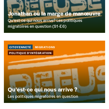
de confidentialité
*
Jonathan ou la marge de manœuvre
Lire notre
politique de protection des données
Qu’est-ce qui nous arrive? Les politiques
personnelles (RGPD)
migratoires en question (S1-E6)
Ajouter un message (facultatif)
CITOYENNETÉ
MIGRATIONS
POLITIQUE D’INTÉGRATION
Qu’est-ce qui nous arrive ?
Les politiques migratoires en question