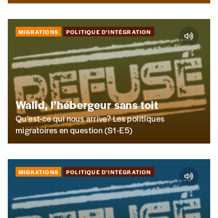
Code postal
MIGRATIONS
POLITIQUE D’INTÉGRATION
Pays
Walid, l’hébergeur sans toit
n°
Qu’est-ce qui nous arrive? Les politiques
migratoires en question (S1-E5)
Localité
MIGRATIONS
POLITIQUE D’INTÉGRATION
Je souhaite recevoir une facture
J’ai lu et j’accepte votre politique