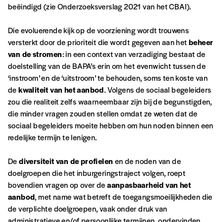
beëindigd (zie Onderzoeksverslag 2021 van het CBAI).
Die evoluerende kijk op de voorziening wordt trouwens
versterkt door de prioriteit die wordt gegeven aan het
beheer
van de stromen
: in een context van verzadiging bestaat de
doelstelling van de BAPA’s erin om het evenwicht tussen de
‘instroom’ en de ‘uitstroom’ te behouden, soms ten koste van
de
kwaliteit van het aanbod
. Volgens de sociaal begeleiders
zou die realiteit zelfs waarneembaar zijn bij de begunstigden,
die minder vragen zouden stellen omdat ze weten dat de
sociaal begeleiders moeite hebben om hun noden binnen een
redelijke termijn te lenigen.
De
diversiteit van de profielen
en de noden van de
doelgroepen die het inburgeringstraject volgen, roept
bovendien vragen op over de
aanpasbaarheid van het
aanbod
, met name wat betreft de toegangsmoeilijkheden die
de verplichte doelgroepen, vaak onder druk van
administratieve en/of persoonlijke termijnen, ondervinden.