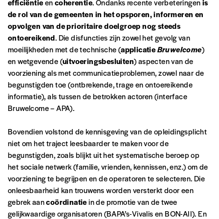
efficiëntie
en
coherentie
. Ondanks recente verbeteringen
is
de rol van de gemeenten in het opsporen, informeren en
NB
: Vous pouvez choisir de participer
opvolgen van de prioritaire doelgroep nog steeds
financièrement à tout moment, même après
ontoereikend
. Die disfuncties zijn zowel het gevolg van
avoir reçu plusieurs numéros. Ce paiement
moeilijkheden met de technische (
applicatie
Bruwelcome
)
n’est pas indispensable. Il marque votre
en wetgevende (
uitvoeringsbesluiten
) aspecten van de
volonté de soutenir nos activités.
voorziening als met communicatieproblemen, zowel naar de
begunstigden toe (ontbrekende, trage en ontoereikende
informatie), als tussen de betrokken actoren (interface
NOS
Bruwelcome – APA).
FORMULES
Bovendien volstond de kennisgeving van de opleidingsplicht
niet om het traject leesbaarder te maken voor de
Les mots de passe ne correspondent pas
begunstigden, zoals blijkt uit het systematische beroep op
het sociale netwerk (familie, vrienden, kennissen, enz.) om de
Abonnement
voorziening te begrijpen en de operatoren te selecteren. Die
INSCRIPTION
onleesbaarheid kan trouwens worden versterkt door een
1 an = 5 numéros
20€*
/an
gebrek aan
coördinatie
in de promotie van de twee
*champs obligatoires
gelijkwaardige organisatoren (BAPA’s-Vivalis en BON-AII). En