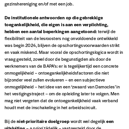
gezinshereniging en/of met een job.
Vos coordonnées
De institutionele antwoorden op die gebrekkige
toegankelijkheid, die eigen is aan een verplichting,
hebben een aantal beperkingen aangetoond:
terwijl de
Prénom
*
flexibiliteit van de lesroosters nog onvoldoende ontwikkeld
was begin 2024, blijven de opschortingsvoorwaarden strikt
en vaak miskend. Maar vooral de opschortingslogica wordt in
Nom
*
vraag gesteld, zowel door de begunstigden als door de
werknemers van de BAPA’s: er is tegelijkertijd een concrete
onmogelijkheid – ontoegankelijkheidsfactoren die niet
bijzonder veel zullen evolueren – en een subjectieve
Organisation
onmogelijkheid – het idee van een ‘zwaard van Damocles’ in
het vestigingstraject – om de opleiding later te volgen. Men
mag niet vergeten dat de ontoegankelijkheid vaak verband
TVA
houdt met de inschakeling in het arbeidscircuit.
Bij de
niet-prioritaire doelgroep
wordt wel degelijk
een
uitsluiting
–
a priori
tijdelijk – vastgesteld door de
Téléphone