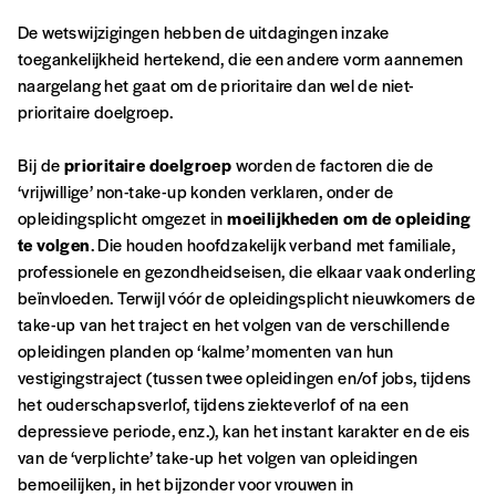
De wetswijzigingen hebben de uitdagingen inzake
Offre découverte
toegankelijkheid hertekend, die een andere vorm aannemen
naargelang het gaat om de prioritaire dan wel de niet-
Vous souhaitez découvrir
Imag
? Nous vous
prioritaire doelgroep.
offrons les deux derniers numéros publiés.
Bij de
prioritaire doelgroep
worden de factoren die de
Je souhaite bénéficier de l’offre
découverte
‘vrijwillige’ non-take-up konden verklaren, onder de
opleidingsplicht omgezet in
moeilijkheden om de opleiding
te volgen
. Die houden hoofdzakelijk verband met familiale,
professionele en gezondheidseisen, die elkaar vaak onderling
Cadeau
beïnvloeden. Terwijl vóór de opleidingsplicht nieuwkomers de
take-up van het traject en het volgen van de verschillende
Faites découvrir l'
Imag
à un·e ami·e et offrez-
opleidingen planden op ‘kalme’ momenten van hun
lui un abonnement ou numéro au choix.
vestigingstraject (tussen twee opleidingen en/of jobs, tijdens
J’offre un abonnement (5
het ouderschapsverlof, tijdens ziekteverlof of na een
numéros)
depressieve periode, enz.), kan het instant karakter en de eis
van de ‘verplichte’ take-up het volgen van opleidingen
bemoeilijken, in het bijzonder voor vrouwen in
J’offre le(s) numéro(s)