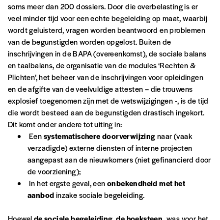
soms meer dan 200 dossiers. Door die overbelasting is er
veel minder tijd voor een echte begeleiding op maat, waarbij
wordt geluisterd, vragen worden beantwoord en problemen
van de begunstigden worden opgelost. Buiten de
inschrijvingen in de BAPA (overeenkomst), de sociale balans
en taalbalans, de organisatie van de modules ‘Rechten &
Plichten’, het beheer van de inschrijvingen voor opleidingen
en de afgifte van de veelvuldige attesten – die trouwens
explosief toegenomen zijn met de wetswijzigingen -, is de tijd
die wordt besteed aan de begunstigden drastisch ingekort.
Dit komt onder andere tot uiting in:
Een
systematischere doorverwijzing
naar (vaak
verzadigde) externe diensten of interne projecten
aangepast aan de nieuwkomers (niet gefinancierd door
de voorziening);
In het ergste geval, een
onbekendheid met het
aanbod
inzake sociale begeleiding.
Hoewel
de sociale begeleiding
de hoeksteen
was voor het