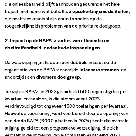
die onleesbaarheid blijft aanhouden gedurende het hele
*Prix indicatif, frais de port inclus
traject, met name wat betreft de
opschortingsmodaliteiten
,
die nochtans cruciaal zijn om in te spelen op de
toegankelijkheidsproblemen van de prioritaire doelgroep.
Par numéro
5€*
2. Impact op de BAPA’s: verlies van efficiëntie en
doeltreffendheid, ondanks de inspanningen
*Prix indicatif, frais de port inclus
De wetswijzigingen hadden een dubbele impact op de
organisatie van de BAPA’s: enerzijds
intensere stromen
, en
anderzijds een
diversere doelgroep
.
Je m'abonne à l'Imag
Terwijl de BAPA’s in 2022 gemiddeld 500 begunstigden per
Format papier (livraison uniquement
kwartaal onthaalden, is die stroom vanaf 2023
en Belgique)
verdrievoudigd tot ongeveer 1500 toelatingen per kwartaal.
Format numérique
Hoewel de voorziening werd voorbereid door de opening van
een derde BAPA (6000 plaatsen in 2024) heeft die massale
stijging geleid tot een progressieve verzadiging, die zich
Je commande au numéro
vertaalt in de invoering van wachtlijsten vanaf eind 2023.