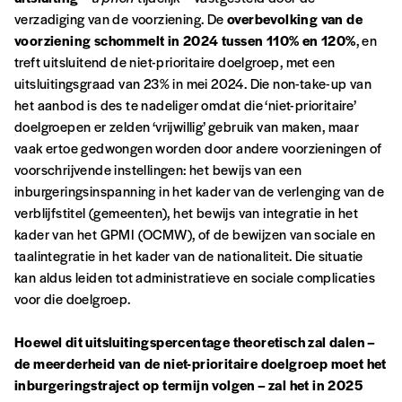
verzadiging van de voorziening. De
overbevolking van de
voorziening schommelt in 2024 tussen 110% en 120%
, en
treft uitsluitend de niet-prioritaire doelgroep, met een
E-mail
*
uitsluitingsgraad van 23% in mei 2024. Die non-take-up van
het aanbod is des te nadeliger omdat die ‘niet-prioritaire’
doelgroepen er zelden ‘vrijwillig’ gebruik van maken, maar
vaak ertoe gedwongen worden door andere voorzieningen of
Rue
voorschrijvende instellingen: het bewijs van een
inburgeringsinspanning in het kader van de verlenging van de
verblijfstitel (gemeenten), het bewijs van integratie in het
Code postal
kader van het GPMI (OCMW), of de bewijzen van sociale en
taalintegratie in het kader van de nationaliteit. Die situatie
kan aldus leiden tot administratieve en sociale complicaties
voor die doelgroep.
Pays
Hoewel dit uitsluitingspercentage theoretisch zal dalen –
de meerderheid van de niet-prioritaire doelgroep moet het
inburgeringstraject op termijn volgen – zal het in 2025
n°