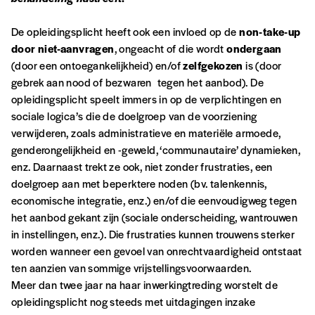
Créer un
ou supérieure au prix indicatif. De cette
De opleidingsplicht heeft ook een invloed op de
non-take-up
manière, vous soutenez le travail de l’équipe
compte
door niet-aanvragen
, ongeacht of die wordt
ondergaan
de rédaction selon vos moyens et vos
(door een ontoegankelijkheid) en/of
zelfgekozen
is (door
motivations.
gebrek aan nood of bezwaren tegen het aanbod). De
opleidingsplicht speelt immers in op de verplichtingen en
En pratique
sociale logica’s die de doelgroep van de voorziening
Vous vous abonnez pour l’année civile en
verwijderen, zoals administratieve en materiële armoede,
cours ou vous commandez au numéro.
genderongelijkheid en -geweld, ‘communautaire’ dynamieken,
Vous indiquez si vous souhaitez recevoir la
enz. Daarnaast trekt ze ook, niet zonder frustraties, een
revue en format papier ou numérique.
doelgroep aan met beperktere noden (bv. talenkennis,
Vous renseignez vos coordonnées.
economische integratie, enz.) en/of die eenvoudigweg tegen
Vous versez le montant de votre choix sur le
het aanbod gekant zijn (sociale onderscheiding, wantrouwen
compte
IBAN BE34 0010 7305
in instellingen, enz.). Die frustraties kunnen trouwens sterker
2190
avec en communication le numéro de
worden wanneer een gevoel van onrechtvaardigheid ontstaat
la commande renseigné dans le mail de
ten aanzien van sommige vrijstellingsvoorwaarden.
confirmation et la mention “participation
Meer dan twee jaar na haar inwerkingtreding worstelt de
Imag”.
opleidingsplicht nog steeds met uitdagingen inzake