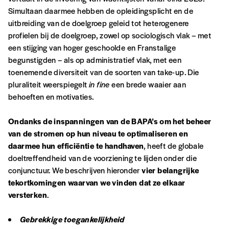
Simultaan daarmee hebben de opleidingsplicht en de
Édition papier (livraison en Belgique
uitbreiding van de doelgroep geleid tot heterogenere
uniquement)
profielen bij de doelgroep, zowel op sociologisch vlak – met
een stijging van hoger geschoolde en Franstalige
begunstigden – als op administratief vlak, met een
toenemende diversiteit van de soorten van take-up. Die
Quantité
pluraliteit weerspiegelt
in fine
een brede waaier aan
behoeften en motivaties.
Ondanks de inspanningen van de BAPA’s om het beheer
van de stromen op hun niveau te optimaliseren en
AJOUTER
daarmee hun efficiëntie te handhaven
, heeft de globale
doeltreffendheid van de voorziening te lijden onder die
Édition numérique
conjunctuur. We beschrijven hieronder
vier belangrijke
tekortkomingen waarvan we vinden dat ze elkaar
versterken
.
Gebrekkige toegankelijkheid
AJOUTER