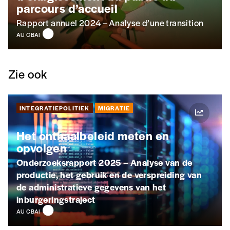
parcours d’accueil
Rapport annuel 2024 – Analyse d’une transition
AU CBAI
Zie ook
INTEGRATIEPOLITIEK
MIGRATIE
Het onthaalbeleid meten en
opvolgen
Onderzoeksrapport 2025 – Analyse van de
productie, het gebruik en de verspreiding van
de administratieve gegevens van het
inburgeringstraject
AU CBAI