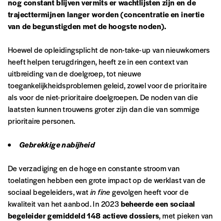
nog constant blijven vermits er wachtlijsten zijn en de
trajecttermijnen langer worden (concentratie en inertie
van de begunstigden met de hoogste noden).
Localité
Hoewel de opleidingsplicht de non-take-up van nieuwkomers
heeft helpen terugdringen, heeft ze in een context van
uitbreiding van de doelgroep, tot nieuwe
Je souhaite recevoir une facture
toegankelijkheidsproblemen geleid, zowel voor de prioritaire
als voor de niet-prioritaire doelgroepen. De noden van die
J’ai lu et j’accepte votre politique
laatsten kunnen trouwens groter zijn dan die van sommige
de confidentialité
*
prioritaire personen.
Gebrekkige nabijheid
Lire notre
politique de protection des données
personnelles (RGPD)
De verzadiging en de hoge en constante stroom van
toelatingen hebben een grote impact op de werklast van de
Ajouter un message (facultatif)
sociaal begeleiders, wat
in fine
gevolgen heeft voor de
kwaliteit van het aanbod. In 2023
beheerde een sociaal
begeleider gemiddeld 148 actieve dossiers
, met pieken van