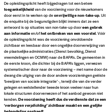
De opleidingsplicht heeft bijgedragen tot een betere
toegankelijkheid
van de voorziening voor de nieuwkomers
door eerst in te werken op de
onvrijwillige non-take-up
. Uit
Formulaire de
de enquête bij de begunstigden blijkt immers dat ze een
Se connecter
antwoord is op situaties van non-take-up door
een gebrek
commande
aan informatie
en/of
het ontbreken van een voorstel
. Vóór
de opleidingsplicht was de voorziening onvoldoende
zichtbaar en leesbaar door een ongelijke doorverwijzing van
de plaatselijke administraties (Dienst bevolking, Dienst
A partir de 2021,
Imag, le magazine de
vreemdelingen en OCMW) naar de BAPA’s. De gemeenten in
l’interculturel,
vous est proposé à
PRIX LIBRE
.
de eerste kroon, die dichter bij de BAPA’s liggen, verwezen
Le prix libre est un mode de fixation du prix
systematischer door naar de voorziening – met name door de
par l’acheteur d’un bien ou d’un service, qui
dwang die uitging van de door andere voorzieningen geëiste
peut être une manière pour lui de payer le prix
CONNEXION
‘bewijzen van sociale integratie’ -, terwijl die van de verder
qu’il estime juste. Dans l’objectif de rendre nos
gelegen en welstellender tweede kroon veeleer naar hun
activités et publications accessibles, et
Mot de passe oublié?
lokale structuren doorverwezen of het aanbod gewoon niet
d’affirmer notre attachement aux valeurs de
kenden.
De voorziening heeft dus de verdienste dat ze een
solidarité, nous vous proposons d’estimer
‘
verborgen verplichting
’ zichtbaar maakt en een
gelijke
vous-mêmes le coût de notre publication.
behandeling nastreeft
.
Cette valeur peut donc être inférieure, égale