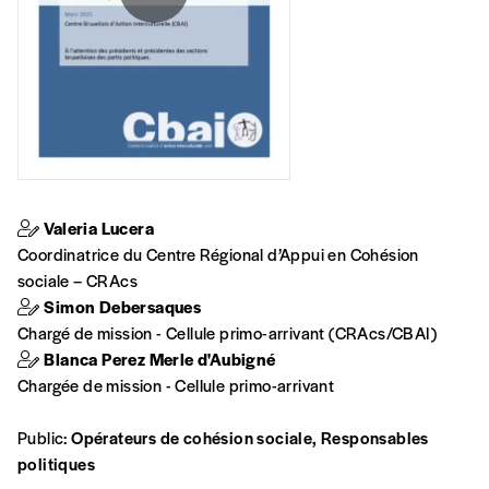
NB
: Vous pouvez choisir de participer
financièrement à tout moment, même après
avoir reçu plusieurs numéros. Ce paiement
n’est pas indispensable. Il marque votre
volonté de soutenir nos activités.
NOS
Valeria Lucera
FORMULES
Coordinatrice du Centre Régional d’Appui en Cohésion
sociale – CRAcs
Simon Debersaques
Les mots de passe ne correspondent pas
Chargé de mission - Cellule primo-arrivant (CRAcs/CBAI)
Blanca Perez Merle d'Aubigné
Abonnement
INSCRIPTION
Chargée de mission - Cellule primo-arrivant
1 an = 5 numéros
20€*
/an
*champs obligatoires
Public:
Opérateurs de cohésion sociale, Responsables
politiques