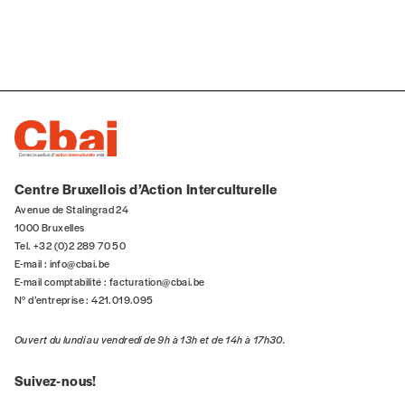
Offre découverte
Vous souhaitez découvrir
Imag
? Nous vous
offrons les deux derniers numéros publiés.
Je souhaite bénéficier de l’offre
découverte
Centre Bruxellois d’Action Interculturelle
Cadeau
Avenue de Stalingrad 24
1000 Bruxelles
Faites découvrir l'
Imag
à un·e ami·e et offrez-
Tel. +32 (0)2 289 70 50
lui un abonnement ou numéro au choix.
E-mail :
info@cbai.be
E-mail comptabilité :
facturation@cbai.be
N° d’entreprise : 421.019.095
J’offre un abonnement (5
numéros)
Ouvert du lundi au vendredi de 9h à 13h et de 14h à 17h30.
J’offre le(s) numéro(s)
Suivez-nous!