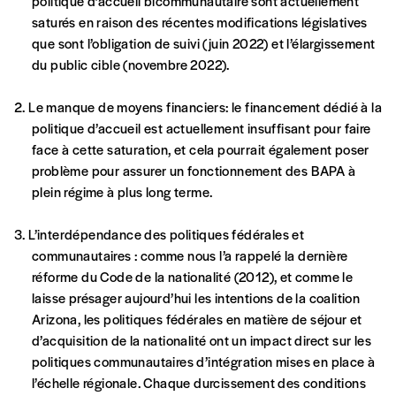
politique d’accueil bicommunautaire sont actuellement
saturés en raison des récentes modifications législatives
que sont l’obligation de suivi (juin 2022) et l’élargissement
Formulaire de
Se connecter
du public cible (novembre 2022).
commande
Le manque de moyens financiers: le financement dédié à la
politique d’accueil est actuellement insuffisant pour faire
face à cette saturation, et cela pourrait également poser
A partir de 2021,
Imag, le magazine de
problème pour assurer un fonctionnement des BAPA à
l’interculturel,
vous est proposé à
PRIX LIBRE
.
plein régime à plus long terme.
Le prix libre est un mode de fixation du prix
par l’acheteur d’un bien ou d’un service, qui
L’interdépendance des politiques fédérales et
peut être une manière pour lui de payer le prix
CONNEXION
communautaires : comme nous l’a rappelé la dernière
qu’il estime juste. Dans l’objectif de rendre nos
réforme du Code de la nationalité (2012), et comme le
activités et publications accessibles, et
Mot de passe oublié?
laisse présager aujourd’hui les intentions de la coalition
d’affirmer notre attachement aux valeurs de
Arizona, les politiques fédérales en matière de séjour et
solidarité, nous vous proposons d’estimer
d’acquisition de la nationalité ont un impact direct sur les
vous-mêmes le coût de notre publication.
politiques communautaires d’intégration mises en place à
Cette valeur peut donc être inférieure, égale
l’échelle régionale. Chaque durcissement des conditions
ou supérieure au prix indicatif. De cette