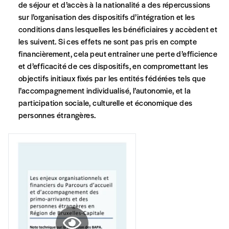
Créer un
de séjour et d’accès à la nationalité a des répercussions
manière, vous soutenez le travail de l’équipe
compte
sur l’organisation des dispositifs d’intégration et les
de rédaction selon vos moyens et vos
conditions dans lesquelles les bénéficiaires y accèdent et
motivations.
les suivent. Si ces effets ne sont pas pris en compte
financièrement, cela peut entraîner une perte d’efficience
En pratique
et d’efficacité de ces dispositifs, en compromettant les
Vous vous abonnez pour l’année civile en
objectifs initiaux fixés par les entités fédérées tels que
cours ou vous commandez au numéro.
l’accompagnement individualisé, l’autonomie, et la
Vous indiquez si vous souhaitez recevoir la
participation sociale, culturelle et économique des
revue en format papier ou numérique.
personnes étrangères.
Vous renseignez vos coordonnées.
Vous versez le montant de votre choix sur le
compte
IBAN BE34 0010 7305
2190
avec en communication le numéro de
la commande renseigné dans le mail de
confirmation et la mention “participation
Imag”.