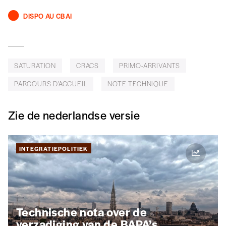
*Prix indicatif, frais de port inclus
DISPO AU CBAI
Par numéro
5€*
SATURATION
CRACS
PRIMO-ARRIVANTS
PARCOURS D'ACCUEIL
NOTE TECHNIQUE
*Prix indicatif, frais de port inclus
Zie de nederlandse versie
Je m'abonne à l'Imag
Format papier (livraison uniquement
INTEGRATIEPOLITIEK
en Belgique)
Format numérique
Je commande au numéro
Technische nota over de
verzadiging van de BAPA’s