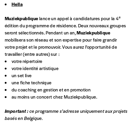
Hella
En pratique
e
Muziekpublique
lance un appel à candidatures pour la 4
Vous vous abonnez pour l’année civile en
édition du programme de résidence. Deux nouveaux groupes
cours ou vous commandez au numéro.
seront sélectionnés. Pendant un an,
Muziekpublique
Vous indiquez si vous souhaitez recevoir la
mobilisera son réseau et son expertise pour faire grandir
revue en format papier ou numérique.
votre projet et le promouvoir. Vous aurez l’opportunité de
Vous renseignez vos coordonnées.
travailler (entre autres) sur :
Vous versez le montant de votre choix sur le
votre répertoire
compte
IBAN BE34 0010 7305
votre identité artistique
2190
avec en communication le numéro de
un set live
la commande renseigné dans le mail de
une fiche technique
confirmation et la mention “participation
du coaching en gestion et en promotion
Imag”.
au moins un concert chez Muziekpublique.
Important :
ce programme s’adresse uniquement aux projets
NB
: Vous pouvez choisir de participer
basés en Belgique.
financièrement à tout moment, même après
avoir reçu plusieurs numéros. Ce paiement