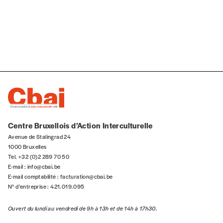
5€*
*Prix indicatif, frais de port inclus
Je m'abonne à l'Imag
Format papier (livraison uniquement
en Belgique)
Centre Bruxellois d’Action Interculturelle
Format numérique
Avenue de Stalingrad 24
1000 Bruxelles
Tel. +32 (0)2 289 70 50
Je commande au numéro
E-mail :
info@cbai.be
E-mail comptabilité :
facturation@cbai.be
Édition papier (livraison en Belgique
N° d’entreprise : 421.019.095
uniquement)
Ouvert du lundi au vendredi de 9h à 13h et de 14h à 17h30.