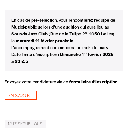
n’est pas indispensable. Il marque votre
volonté de soutenir nos activités.
En cas de pré-sélection, vous rencontrerez l’équipe de
NOS
Muziekpublique lors d’une audition qui aura lieu au
Sounds Jazz Club
(Rue de la Tulipe 28, 1050 Ixelles)
FORMULES
le
mercredi 11 février prochain
.
L’accompagnement commencera au mois de mars.
er
Date limite d’inscription :
Dimanche 1
février 2026
Les mots de passe ne correspondent pas
à 23h55
Abonnement
INSCRIPTION
1 an = 5 numéros
Envoyez votre candidature via ce
formulaire d’inscription
20€*
/an
*champs obligatoires
EN SAVOIR +
*Prix indicatif, frais de port inclus
MUZIEKPUBLIQUE
Par numéro