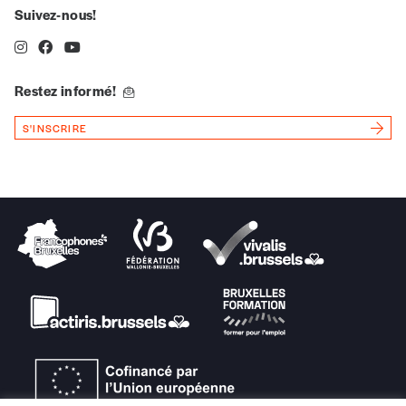
Suivez-nous!
Quantité
Restez informé!
S'INSCRIRE
AJOUTER
Édition numérique
AJOUTER
Offre découverte
Vous souhaitez découvrir
Imag
? Nous vous
offrons les deux derniers numéros publiés.