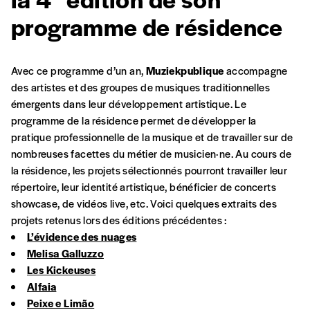
commande
programme de résidence
A partir de 2021,
Imag, le magazine de
Avec ce programme d’un an,
Muziekpublique
accompagne
l’interculturel,
vous est proposé à
PRIX LIBRE
.
des artistes et des groupes de musiques traditionnelles
Le prix libre est un mode de fixation du prix
émergents dans leur développement artistique. L
e
par l’acheteur d’un bien ou d’un service, qui
programme de la résidence permet de développer la
peut être une manière pour lui de payer le prix
CONNEXION
pratique professionnelle de la musique et de travailler sur de
qu’il estime juste. Dans l’objectif de rendre nos
nombreuses facettes du métier de musicien·ne.
Au cours de
activités et publications accessibles, et
Mot de passe oublié?
la résidence, les projets sélectionnés pourront travailler leur
d’affirmer notre attachement aux valeurs de
répertoire, leur identité artistique, bénéficier de concerts
solidarité, nous vous proposons d’estimer
showcase, de vidéos live, etc. Voici quelques extraits des
vous-mêmes le coût de notre publication.
projets retenus lors des éditions précédentes :
Cette valeur peut donc être inférieure, égale
L’évidence des nuages
Créer un
ou supérieure au prix indicatif. De cette
Melisa Galluzzo
manière, vous soutenez le travail de l’équipe
Les Kickeuses
compte
de rédaction selon vos moyens et vos
Alfaia
motivations.
Peixe e Limão