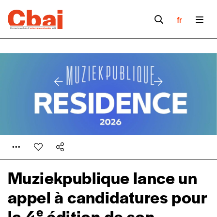
fr
Muziekpublique lance un
appel à candidatures pour
Formulaire de
Se connecter
e
la 4
édition de son