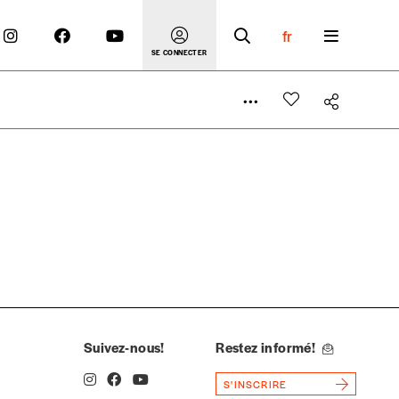
fr
SE CONNECTER
 compte
er le prix qu’il estime juste. Dans l’objectif de rendre
’estimer vous-mêmes le coût de notre publication. Cette
e de rédaction selon vos moyens et vos motivations.
Suivez-nous!
Restez informé!
S'INSCRIRE