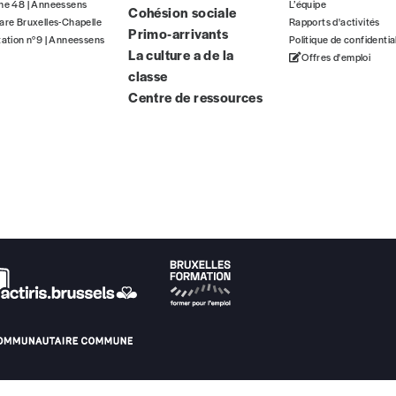
gne 48 | Anneessens
L’équipe
Cohésion sociale
ous commandez au numéro.
are Bruxelles-Chapelle
Rapports d'activités
Primo-arrivants
format papier ou numérique.
tation n°9 | Anneessens
Politique de confidentia
La culture a de la
Offres d'emploi
classe
BAN BE34 0010 7305 2190
avec en communication le numéro de 
Centre de ressources
 tout moment, même après avoir reçu plusieurs numéros. Ce paiemen
Par numéro
5€*