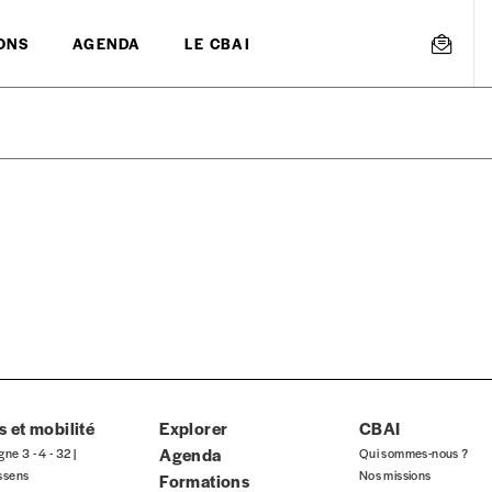
ONS
AGENDA
LE CBAI
mmande
Créer un
s est proposé à
PRIX LIBRE
.
r d’un bien ou d’un service, qui peut être une manière pour lui de pay
 notre attachement aux valeurs de solidarité, nous vous proposons d
rix indicatif. De cette manière, vous soutenez le travail de l’équip
 et mobilité
Explorer
CBAI
Agenda
gne 3 - 4 - 32 |
Qui sommes-nous ?
ssens
Nos missions
Formations