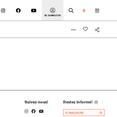
fr
SE CONNECTER
 compte
er le prix qu’il estime juste. Dans l’objectif de rendre
’estimer vous-mêmes le coût de notre publication. Cette
e de rédaction selon vos moyens et vos motivations.
Suivez-nous!
Restez informé!
S'INSCRIRE