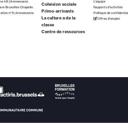
gne 48 | Anneessens
L’équipe
Cohésion sociale
ous commandez au numéro.
are Bruxelles-Chapelle
Rapports d'activités
Primo-arrivants
format papier ou numérique.
tation n°9 | Anneessens
Politique de confidentia
La culture a de la
Offres d'emploi
classe
BAN BE34 0010 7305 2190
avec en communication le numéro de 
Centre de ressources
 tout moment, même après avoir reçu plusieurs numéros. Ce paiemen
Par numéro
5€*