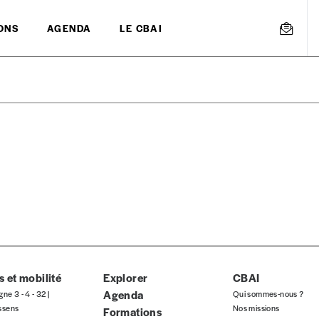
ONS
AGENDA
LE CBAI
mmande
Créer un
s est proposé à
PRIX LIBRE
.
r d’un bien ou d’un service, qui peut être une manière pour lui de pay
 notre attachement aux valeurs de solidarité, nous vous proposons d
rix indicatif. De cette manière, vous soutenez le travail de l’équip
 et mobilité
Explorer
CBAI
Agenda
gne 3 - 4 - 32 |
Qui sommes-nous ?
ssens
Nos missions
Formations