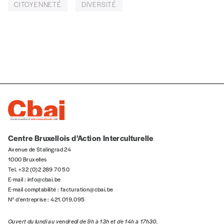
CITOYENNETÉ
DIVERSITÉ
Téléphone
E-mail
*
Rue
Centre Bruxellois d’Action Interculturelle
Avenue de Stalingrad 24
Code postal
1000 Bruxelles
Tel. +32 (0)2 289 70 50
E-mail :
info@cbai.be
E-mail comptabilité :
facturation@cbai.be
N° d’entreprise : 421.019.095
Pays
Ouvert du lundi au vendredi de 9h à 13h et de 14h à 17h30.