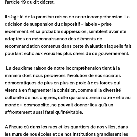
l’article 19 du dit décret.
Je commande au numéro
Il s’agit là de la première raison de notre incompréhension. La
décision de suspension du dispositif « labels » prise
récemment, et sa probable suppression, semblent avoir été
Édition papier (livraison en Belgique
adoptées en méconnaissance des éléments de
uniquement)
recommandation contenus dans cette évaluation laquelle fait
pourtant écho aux vœux les plus chers de ce gouvernement.
Quantité
La deuxième raison de notre incompréhension tient à la
manière dont nous percevons l’évolution de nos sociétés
démocratiques de plus en plus en proie à des forces qui
visent à en fragmenter la cohésion, comme si la diversité
culturelle de nos origines, celle qui caractérise notre « être au
AJOUTER
monde » cosmopolite, ne pouvait donner lieu qu’à un
affrontement aussi fatal qu’inévitable.
Édition numérique
A l’heure où dans les rues et les quartiers de nos villes, dans
les murs de nos écoles et de nos institutions grandissent les