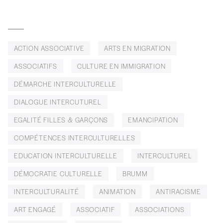
numéros)
J’offre le(s) numéro(s)
ACTION ASSOCIATIVE
ARTS EN MIGRATION
Vos coordonnées
ASSOCIATIFS
CULTURE EN IMMIGRATION
DÉMARCHE INTERCULTURELLE
Prénom
*
DIALOGUE INTERCUTUREL
EGALITÉ FILLES & GARÇONS
EMANCIPATION
Nom
*
COMPÉTENCES INTERCULTURELLES
EDUCATION INTERCULTURELLE
INTERCULTUREL
Organisation
DÉMOCRATIE CULTURELLE
BRUMM
INTERCULTURALITÉ
ANIMATION
ANTIRACISME
ART ENGAGÉ
ASSOCIATIF
ASSOCIATIONS
TVA