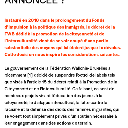
Instauré en 2018 dans le prolongement du Fonds
d’impulsion à la politique des immigrés, le décret de la
FWB dédié à la promotion de la citoyenneté et de
l’interculturalité vient de se voir coupé d’une partie
Formulaire de
Se connecter
substantielle des moyens qui lui étaient jusque-là dévolus.
Cette décision nous inspire les considérations suivantes.
commande
Le gouvernement de la Fédération Wallonie-Bruxelles a
récemment [1] décidé de suspendre l’octroi de labels tels
A partir de 2021,
Imag, le magazine de
que visés à l’article 15 du décret relatif à la Promotion de la
l’interculturel,
vous est proposé à
PRIX LIBRE
.
Citoyenneté et de l’Interculturalité. Ce faisant, ce sont de
Le prix libre est un mode de fixation du prix
nombreux projets visant l’éducation des jeunes à la
par l’acheteur d’un bien ou d’un service, qui
citoyenneté, le dialogue interculturel, la lutte contre le
peut être une manière pour lui de payer le prix
CONNEXION
racisme et la défense des droits des femmes migrantes, qui
qu’il estime juste. Dans l’objectif de rendre nos
se voient tout simplement privés d’un soutien nécessaire à
activités et publications accessibles, et
Mot de passe oublié?
leur engagement dans des actions de terrain.
d’affirmer notre attachement aux valeurs de