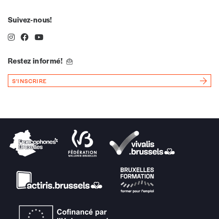
Suivez-nous!
n°
Restez informé!
Localité
S'INSCRIRE
Je souhaite recevoir une facture
J’ai lu et j’accepte votre politique
de confidentialité
*
Lire notre
politique de protection des données
personnelles (RGPD)
Ajouter un message (facultatif)