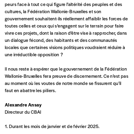
peurs face à tout ce qui figure l’altérité des peuples et des
cultures, la Fédération Wallonie-Bruxelles et son
AJOUTER
gouvernement souhaitent-ils réellement affaiblir les forces de
toutes celles et ceux qui s’engagent sur le terrain pour faire
vivre ces projets, dont la raison d’être vise à rapprocher, dans
Offre découverte
un dialogue fécond, des habitants et des communautés
Vous souhaitez découvrir
Imag
? Nous vous
locales que certaines visions politiques voudraient réduire à
offrons les deux derniers numéros publiés.
une irréductible opposition ?
Je souhaite bénéficier de l’offre
Il nous reste à espérer que le gouvernement de la Fédération
découverte
Wallonie-Bruxelles fera preuve de discernement. Ce n’est pas
au moment où les voutes de notre monde se fissurent qu’il
faut en abattre les piliers.
Cadeau
Alexandre Ansay
Faites découvrir l'
Imag
à un·e ami·e et offrez-
Directeur du CBAI
lui un abonnement ou numéro au choix.
1. Durant les mois de janvier et de février 2025.
J’offre un abonnement (5