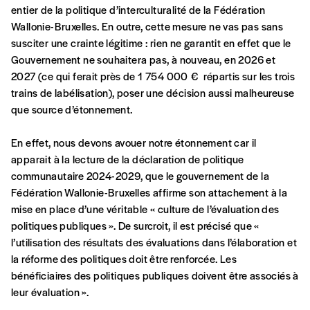
entier de la politique d’interculturalité de la Fédération
confirmation et la mention “participation
Wallonie-Bruxelles. En outre, cette mesure ne vas pas sans
Imag”.
susciter une crainte légitime : rien ne garantit en effet que le
Gouvernement ne souhaitera pas, à nouveau, en 2026 et
2027 (ce qui ferait près de 1 754 000 € répartis sur les trois
NB
: Vous pouvez choisir de participer
trains de labélisation), poser une décision aussi malheureuse
financièrement à tout moment, même après
que source d’étonnement.
avoir reçu plusieurs numéros. Ce paiement
n’est pas indispensable. Il marque votre
En effet, nous devons avouer notre étonnement car il
volonté de soutenir nos activités.
apparait à la lecture de la déclaration de politique
communautaire 2024-2029, que le gouvernement de la
NOS
Fédération Wallonie-Bruxelles affirme son attachement à la
mise en place d’une véritable « culture de l’évaluation des
FORMULES
politiques publiques ». De surcroit, il est précisé que «
l’utilisation des résultats des évaluations dans l’élaboration et
la réforme des politiques doit être renforcée. Les
Les mots de passe ne correspondent pas
bénéficiaires des politiques publiques doivent être associés à
leur évaluation ».
Abonnement
INSCRIPTION