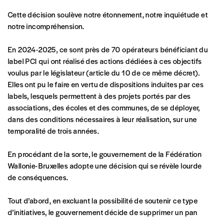
solidarité, nous vous proposons d’estimer
Cette décision soulève notre étonnement, notre inquiétude et
vous-mêmes le coût de notre publication.
notre incompréhension.
Cette valeur peut donc être inférieure, égale
Créer un
ou supérieure au prix indicatif. De cette
En 2024-2025, ce sont près de 70 opérateurs bénéficiant du
manière, vous soutenez le travail de l’équipe
label PCI qui ont réalisé des actions dédiées à ces objectifs
compte
de rédaction selon vos moyens et vos
voulus par le législateur (article du 10 de ce même décret).
motivations.
Elles ont pu le faire en vertu de dispositions induites par ces
labels, lesquels permettent à des projets portés par des
associations, des écoles et des communes, de se déployer,
En pratique
dans des conditions nécessaires à leur réalisation, sur une
Vous vous abonnez pour l’année civile en
temporalité de trois années.
cours ou vous commandez au numéro.
Vous indiquez si vous souhaitez recevoir la
En procédant de la sorte, le gouvernement de la Fédération
revue en format papier ou numérique.
Wallonie-Bruxelles adopte une décision qui se révèle lourde
Vous renseignez vos coordonnées.
de conséquences.
Vous versez le montant de votre choix sur le
compte
IBAN BE34 0010 7305
Tout d’abord, en excluant la possibilité de soutenir ce type
2190
avec en communication le numéro de
d’initiatives, le gouvernement décide de supprimer un pan
la commande renseigné dans le mail de