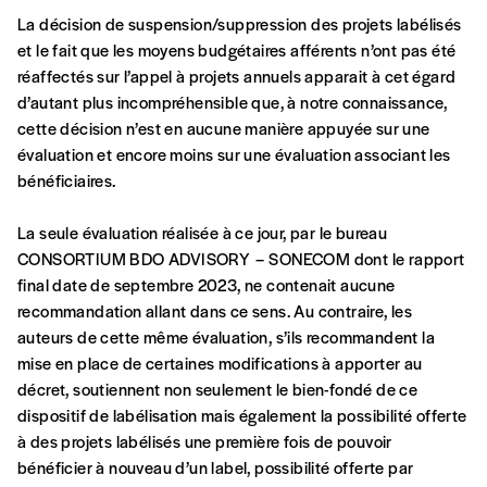
1 an = 5 numéros
La décision de suspension/suppression des projets labélisés
20€*
/an
*champs obligatoires
et le fait que les moyens budgétaires afférents n’ont pas été
réaffectés sur l’appel à projets annuels apparait à cet égard
d’autant plus incompréhensible que, à notre connaissance,
*Prix indicatif, frais de port inclus
cette décision n’est en aucune manière appuyée sur une
évaluation et encore moins sur une évaluation associant les
bénéficiaires.
Par numéro
5€*
La seule évaluation réalisée à ce jour, par le bureau
CONSORTIUM BDO ADVISORY – SONECOM dont le rapport
final date de septembre 2023, ne contenait aucune
*Prix indicatif, frais de port inclus
recommandation allant dans ce sens. Au contraire, les
auteurs de cette même évaluation, s’ils recommandent la
Je m'abonne à l'Imag
mise en place de certaines modifications à apporter au
décret, soutiennent non seulement le bien-fondé de ce
dispositif de labélisation mais également la possibilité offerte
Format papier (livraison uniquement
à des projets labélisés une première fois de pouvoir
en Belgique)
bénéficier à nouveau d’un label, possibilité offerte par
Format numérique