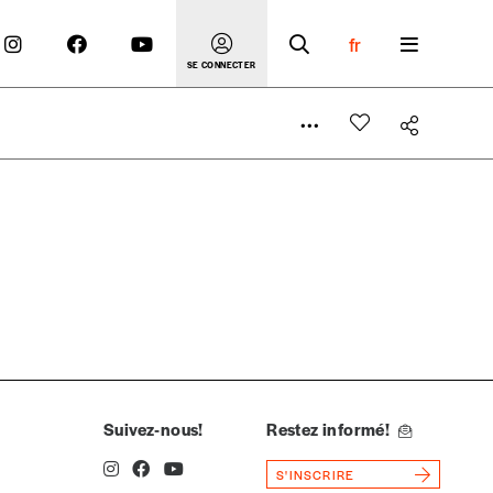
fr
SE CONNECTER
 compte
er le prix qu’il estime juste. Dans l’objectif de rendre
’estimer vous-mêmes le coût de notre publication. Cette
e de rédaction selon vos moyens et vos motivations.
Suivez-nous!
Restez informé!
S'INSCRIRE