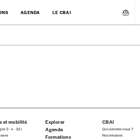
ONS
AGENDA
LE CBAI
mmande
Créer un
s est proposé à
PRIX LIBRE
.
r d’un bien ou d’un service, qui peut être une manière pour lui de pay
 notre attachement aux valeurs de solidarité, nous vous proposons d
rix indicatif. De cette manière, vous soutenez le travail de l’équip
 et mobilité
Explorer
CBAI
Agenda
gne 3 - 4 - 32 |
Qui sommes-nous ?
ssens
Nos missions
Formations