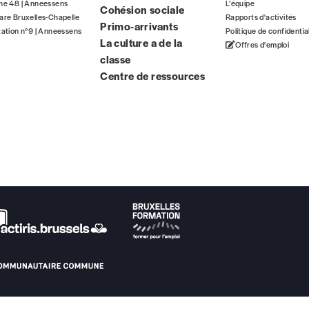
gne 48 | Anneessens
L’équipe
Cohésion sociale
ous commandez au numéro.
are Bruxelles-Chapelle
Rapports d'activités
Primo-arrivants
format papier ou numérique.
tation n°9 | Anneessens
Politique de confidentia
La culture a de la
Offres d'emploi
classe
BAN BE34 0010 7305 2190
avec en communication le numéro de 
Centre de ressources
 tout moment, même après avoir reçu plusieurs numéros. Ce paiemen
Par numéro
5€*