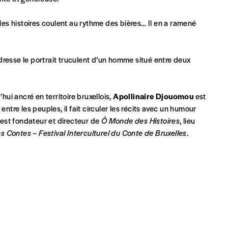
Par numéro
 les histoires coulent au rythme des bières… Il en a ramené
5€*
dresse le portrait truculent d’un homme situé entre deux
Les mots de passe ne corre
*Prix indicatif, frais de port inclus
i ancré en territoire bruxellois,
Apollinaire Djouomou
est
INSCRIPTION
ntre les peuples, il fait circuler les récits avec un humour
l est fondateur et directeur de
Ô Monde des Histoires
, lieu
*champs obligatoires
s Contes – Festival Interculturel du Conte de Bruxelles
.
que)
t)