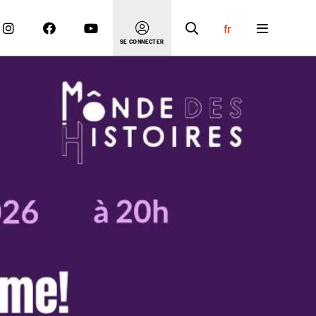
fr
SE CONNECTER
 compte
er le prix qu’il estime juste. Dans l’objectif de rendre