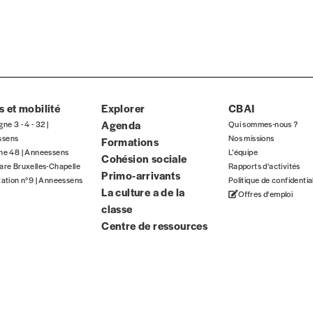
 et mobilité
Explorer
CBAI
Agenda
gne 3 - 4 - 32 |
Qui sommes-nous ?
ssens
Nos missions
Formations
gne 48 | Anneessens
L’équipe
Cohésion sociale
are Bruxelles-Chapelle
Rapports d'activités
Primo-arrivants
tation n°9 | Anneessens
Politique de confidentia
La culture a de la
Offres d'emploi
classe
Centre de ressources
eux derniers numéros publiés.