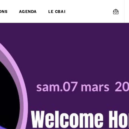
ONS
AGENDA
LE CBAI
mmande
Créer un
s est proposé à
PRIX LIBRE
.
r d’un bien ou d’un service, qui peut être une manière pour lui de pay