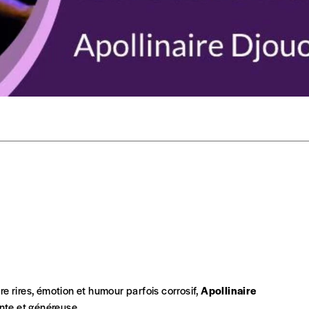
 notre attachement aux valeurs de solidarité, nous vous proposons d
rix indicatif. De cette manière, vous soutenez le travail de l’équip
ous commandez au numéro.
format papier ou numérique.
BAN BE34 0010 7305 2190
avec en communication le numéro de 
 tout moment, même après avoir reçu plusieurs numéros. Ce paiemen
 rires, émotion et humour parfois corrosif,
Apollinaire
nte et généreuse.