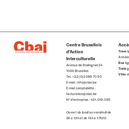
AJOUTER
Édition numérique
Centre Bruxellois
Accès
d’Action
Tram
li
Annee
Interculturelle
Bus
li
Avenue de Stalingrad 24
Train
g
1000 Bruxelles
Villo
s
AJOUTER
Tel. +32 (0)2 289 70 50
E-mail :
info@cbai.be
E-mail comptabilité :
Offre découverte
facturation@cbai.be
N° d’entreprise : 421.019.095
Vous souhaitez découvrir
Imag
? Nous vous offrons les d
Ouvert du lundi au vendredi de
Je souhaite bénéficier de l’offre découverte
9h à 13h et de 14h à 17h30.