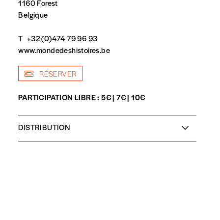
1160 Forest
Belgique
T
+32 (0)474 79 96 93
www.mondedeshistoires.be
spondent pas
RÉSERVER
PARTICIPATION LIBRE : 5€ | 7€ | 10€
DISTRIBUTION
De et avec
Apollinaire Djouomou
Mise en scène :
François Ebouele
Regard extérieur :
Ahmed Hafiz, Claire Frament,
Julie Nayer
Quantité