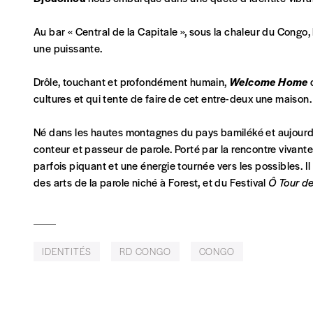
Abonnement
Au bar « Central de la Capitale », sous la chaleur du Congo,
une puissante.
1 an = 5 numéros
20€*
/an
Drôle, touchant et profondément humain,
Welcome Home
cultures et qui tente de faire de cet entre-deux une maison.
*Prix indicatif, frais de port inclus
Né dans les hautes montagnes du pays bamiléké et aujourd’hu
conteur et passeur de parole. Porté par la rencontre vivante e
Je m'abonne à l'Imag
parfois piquant et une énergie tournée vers les possibles. I
des arts de la parole niché à Forest, et du Festival
Ô Tour de
Format papier (livraison uniquement en Belgi
Format numérique
IDENTITÉS
RD CONGO
CONGO
Je commande au numéro
Édition papier (livraison en Belgique uniquemen