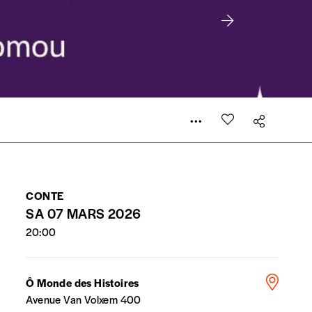
’estimer vous-mêmes le coût de notre publication. Cette
e de rédaction selon vos moyens et vos motivations.
la commande renseigné dans le mail de confirmation et
CONTE
t n’est pas indispensable. Il marque votre volonté de
SA 07 MARS 2026
20:00
Ô Monde des Histoires
Avenue Van Volxem 400