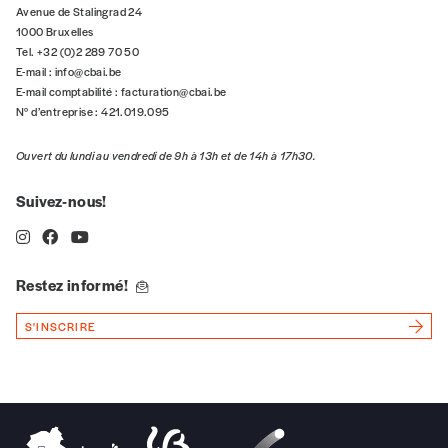
5€*
Avenue de Stalingrad 24
1000 Bruxelles
Tel. +32 (0)2 289 70 50
*Prix indicatif, frais de port inclus
E-mail :
info@cbai.be
E-mail comptabilité :
facturation@cbai.be
N° d’entreprise : 421.019.095
Je m'abonne à l'Imag
Ouvert du lundi au vendredi de 9h à 13h et de 14h à 17h30.
Format papier (livraison uniquement
Suivez-nous!
en Belgique)
Format numérique
Restez informé!
Je commande au numéro
S'INSCRIRE
Édition papier (livraison en Belgique
uniquement)