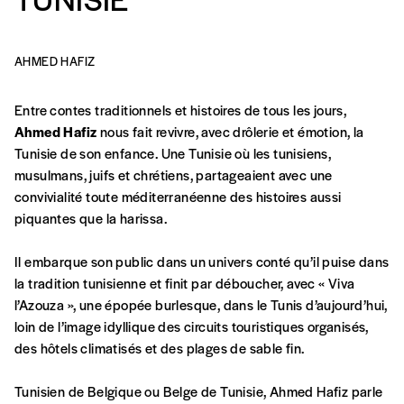
commande
A partir de 2021,
Imag, le magazine de
AHMED HAFIZ
l’interculturel,
vous est proposé à
PRIX LIBRE
.
Le prix libre est un mode de fixation du prix
Entre contes traditionnels et histoires de tous les jours,
par l’acheteur d’un bien ou d’un service, qui
Ahmed Hafiz
nous fait revivre, avec drôlerie et émotion, la
peut être une manière pour lui de payer le prix
CONNEXION
Tunisie de son enfance. Une Tunisie où les tunisiens,
qu’il estime juste. Dans l’objectif de rendre nos
musulmans, juifs et chrétiens, partageaient avec une
activités et publications accessibles, et
Mot de passe oublié?
convivialité toute méditerranéenne des histoires aussi
d’affirmer notre attachement aux valeurs de
piquantes que la harissa.
solidarité, nous vous proposons d’estimer
vous-mêmes le coût de notre publication.
Il embarque son public dans un univers conté qu’il puise dans
Cette valeur peut donc être inférieure, égale
la tradition tunisienne et finit par déboucher, avec « Viva
Créer un
ou supérieure au prix indicatif. De cette
l’Azouza », une épopée burlesque, dans le Tunis d’aujourd’hui,
manière, vous soutenez le travail de l’équipe
loin de l’image idyllique des circuits touristiques organisés,
compte
de rédaction selon vos moyens et vos
des hôtels climatisés et des plages de sable fin.
motivations.
Tunisien de Belgique ou Belge de Tunisie, Ahmed Hafiz parle