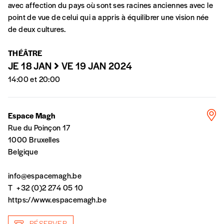
avec affection du pays où sont ses racines anciennes avec le
En pratique
point de vue de celui qui a appris à équilibrer une vision née
Vous vous abonnez pour l’année civile en
de deux cultures.
cours ou vous commandez au numéro.
Vous indiquez si vous souhaitez recevoir la
THÉÂTRE
revue en format papier ou numérique.
JE 18 JAN
VE 19 JAN 2024
Vous renseignez vos coordonnées.
14:00 et 20:00
Vous versez le montant de votre choix sur le
compte
IBAN BE34 0010 7305
2190
avec en communication le numéro de
Espace Magh
la commande renseigné dans le mail de
Rue du Poinçon 17
confirmation et la mention “participation
1000 Bruxelles
Imag”.
Belgique
info@espacemagh.be
NB
: Vous pouvez choisir de participer
T
+32 (0)2 274 05 10
financièrement à tout moment, même après
https://www.espacemagh.be
avoir reçu plusieurs numéros. Ce paiement
n’est pas indispensable. Il marque votre
RÉSERVER
volonté de soutenir nos activités.