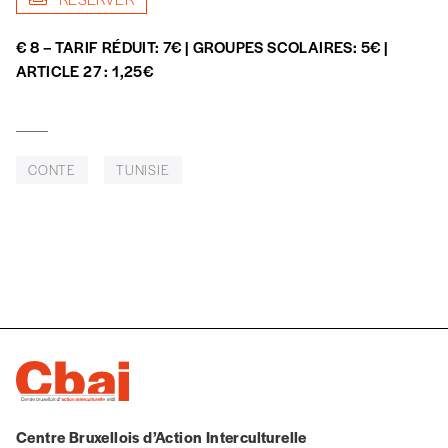
€ 8 – TARIF RÉDUIT: 7€ | GROUPES SCOLAIRES: 5€ |
NOS
ARTICLE 27 : 1,25€
FORMULES
CONTE
TUNISIE
Les mots de passe ne correspondent pas
Abonnement
INSCRIPTION
1 an = 5 numéros
20€*
/an
*champs obligatoires
*Prix indicatif, frais de port inclus
Par numéro
Centre Bruxellois d’Action Interculturelle