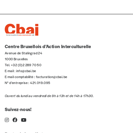
J’offre le(s) numéro(s)
Vos coordonnées
Prénom
*
Centre Bruxellois d’Action Interculturelle
Avenue de Stalingrad 24
1000 Bruxelles
Nom
*
Tel. +32 (0)2 289 70 50
E-mail :
info@cbai.be
E-mail comptabilité :
facturation@cbai.be
N° d’entreprise : 421.019.095
Organisation
Ouvert du lundi au vendredi de 9h à 13h et de 14h à 17h30.
Suivez-nous!
TVA