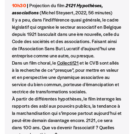
Cette valeur peut donc être inférieure, égale
10h30
|
Projection du film
2121 Hypothèses,
Créer un
ou supérieure au prix indicatif. De cette
associations
(Michel Steyaert, 2022, 56 minutes)
manière, vous soutenez le travail de l’équipe
Il y a peu, dans l’indifférence quasi générale, le cadre
compte
de rédaction selon vos moyens et vos
législatif qui organise le secteur associatif en Belgique
motivations.
depuis 1921 basculait dans une ère nouvelle, celle du
Code des sociétés et des associations. Faisant ainsi
de l’Association Sans But Lucratif d’aujourd’hui une
En pratique
entreprise comme une autre, ou presque.
Vous vous abonnez pour l’année civile en
Dans un film choral, le
Collectif21
et le CVB sont allés
cours ou vous commandez au numéro.
à la recherche de ce “presque”, pour mettre en valeur
Vous indiquez si vous souhaitez recevoir la
et en perspective une dynamique associative au
revue en format papier ou numérique.
service du bien commun, porteuse d’émancipation et
Vous renseignez vos coordonnées.
vectrice de transformations sociales.
Vous versez le montant de votre choix sur le
À partir de différentes hypothèses, le film interroge les
compte
IBAN BE34 0010 7305
rapports des asbl aux pouvoirs publics, la tendance à
2190
avec en communication le numéro de
la marchandisation qui s’impose partout aujourd’hui et
la commande renseigné dans le mail de
peut-être demain davantage encore. 2121, ce sera
confirmation et la mention “participation
dans 100 ans. Que va devenir l’associatif ? Quelles
Imag”.