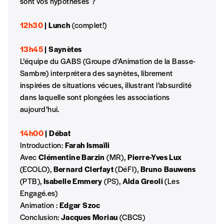
sont vos hypothèses ?
12h30
| Lunch
(complet!)
NB
: Vous pouvez choisir de participer
financièrement à tout moment, même après
13h45
| Saynètes
avoir reçu plusieurs numéros. Ce paiement
L’équipe du GABS (Groupe d’Animation de la Basse-
n’est pas indispensable. Il marque votre
Sambre) interprétera des saynètes, librement
volonté de soutenir nos activités.
inspirées de situations vécues, illustrant l’absurdité
dans laquelle sont plongées les associations
NOS
aujourd’hui.
FORMULES
14h00
| Débat
Introduction:
Farah Ismaïli
Avec
Clémentine Barzin
(MR),
Pierre-Yves Lux
Les mots de passe ne correspondent pas
(ECOLO),
Bernard Clerfayt
(DéFI),
Bruno Bauwens
(PTB),
Isabelle Emmery
(PS),
Alda Greoli
(Les
Abonnement
Engagé.es)
INSCRIPTION
1 an = 5 numéros
Animation :
Edgar Szoc
20€*
/an
*champs obligatoires
Conclusion:
Jacques Moriau
(CBCS)