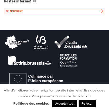
Restez informé!
Téléphone
S'INSCRIRE
E-mail
*
Rue
Code postal
Pays
Afin d’améliorer votre navigation, ce site internet utilise quelques
cookies. Vous pouvez en consulter le détail ici :
Politique des cookies
Accepter tout
Refuser
MENTIONS LÉGALES / CRÉDITS