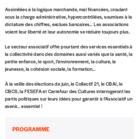
Assimilées à la logique marchande, mal financées, croulant
sous la charge administrative, hypercontrôlées, soumises à la
dictature des chiffres, exclues bancaires… Les associations
Formulaire de
voient leur liberté et leur autonomie se réduire toujours plus.
Se connecter
commande
Le secteur associatif offre pourtant des services essentiels à
la collectivité dans des domaines aussi variés que la santé, la
petite enfance, le sport, l’environnement, la culture, la
A partir de 2021,
Imag, le magazine de
jeunesse, la cohésion sociale, la formation…
l’interculturel,
vous est proposé à
PRIX LIBRE
.
Le prix libre est un mode de fixation du prix
À la veille des élections de juin, le Collectif 21, le CBAI, le
par l’acheteur d’un bien ou d’un service, qui
CBCS, la FESEFA et Carrefour des Cultures interrogeront les
peut être une manière pour lui de payer le prix
partis politiques sur leurs idées pour garantir à l’Associatif un
CONNEXION
qu’il estime juste. Dans l’objectif de rendre nos
avenir… essentiel !
activités et publications accessibles, et
Mot de passe oublié?
d’affirmer notre attachement aux valeurs de
solidarité, nous vous proposons d’estimer
PROGRAMME
vous-mêmes le coût de notre publication.