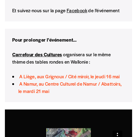
Et suivez-nous sur la page
Facebook
de l’événement
*Prix indicatif, frais de port inclus
Par numéro
Pour prolonger l’événement…
5€*
Carrefour des Cultures
organisera sur le même
thème des tables rondes en Wallonie :
*Prix indicatif, frais de port inclus
A Liège, aux Grignoux / Cité miroir, le jeudi 16 mai
Je m'abonne à l'Imag
A Namur, au Centre Culturel de Namur / Abattoirs,
le mardi 21 mai
Format papier (livraison uniquement
en Belgique)
Format numérique