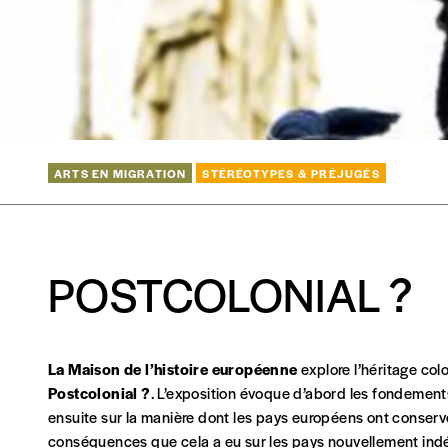
valeur peut donc être inférieure, égale ou supérieure au p
En pratique
CONNEXION
Vous vous abonnez pour l’année civile en cours ou v
Vous indiquez si vous souhaitez recevoir la revue en 
Mot de passe oublié?
Vous renseignez vos coordonnées.
Vous versez le montant de votre choix sur le compte
I
ARTS EN MIGRATION
STÉRÉOTYPES & PRÉJUGÉS
la mention “participation Imag”.
NB
: Vous pouvez choisir de participer financièrement à
POSTCOLONIAL ?
soutenir nos activités.
NOS FORMULES
La Maison de l’histoire européenne
explore l’héritage col
Postcolonial ?
. L’exposition évoque d’abord les fondement
ensuite sur la manière dont les pays européens ont conservé
conséquences que cela a eu sur les pays nouvellement indépe