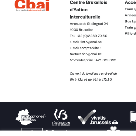
Centre Bruxellois
Accès
d’Action
Tram
li
Annee
Interculturelle
Bus
li
AJOUTER
Avenue de Stalingrad 24
Train
g
1000 Bruxelles
Villo
s
Tel. +32 (0)2 289 70 50
Édition numérique
E-mail :
info@cbai.be
E-mail comptabilité :
facturation@cbai.be
N° d’entreprise : 421.019.095
Ouvert du lundi au vendredi de
AJOUTER
9h à 13h et de 14h à 17h30.
Offre découverte
Vous souhaitez découvrir
Imag
? Nous vous offrons les d
Je souhaite bénéficier de l’offre découverte