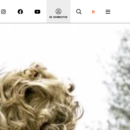
fr
SE CONNECTER
 compte
er le prix qu’il estime juste. Dans l’objectif de rendre
’estimer vous-mêmes le coût de notre publication. Cette