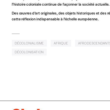
l’histoire coloniale continue de façonner la société actuelle.
Abonnement
Des œuvres d’art originales, des objets historiques et des 
1 an = 5 numéros
20€*
/an
cette réflexion indispensable à l’échelle européenne.
*Prix indicatif, frais de port inclus
DÉCOLONIALISME
AFRIQUE
AFRODESCENDANT
Je m'abonne à l'Imag
DÉCOLONISATION
Format papier (livraison uniquement en Belgi
Format numérique
Je commande au numéro
Édition papier (livraison en Belgique uniquemen