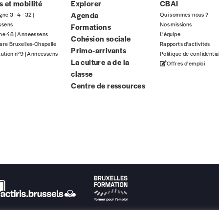
 et mobilité
Explorer
CBAI
Agenda
gne 3 - 4 - 32 |
Qui sommes-nous ?
ssens
Nos missions
Formations
gne 48 | Anneessens
L’équipe
Cohésion sociale
are Bruxelles-Chapelle
Rapports d'activités
Primo-arrivants
tation n°9 | Anneessens
Politique de confidentia
La culture a de la
Offres d'emploi
classe
Centre de ressources
eux derniers numéros publiés.