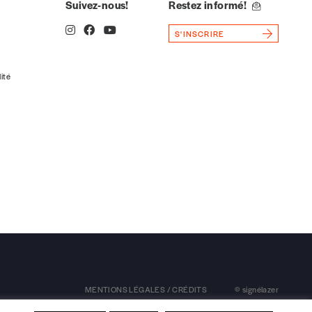
Suivez-nous!
Restez informé!
S'INSCRIRE
lité
MENTIONS LÉGALES / CRÉDITS
© signélazer