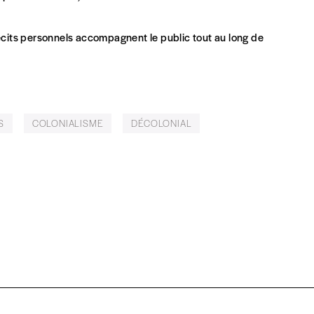
Par numéro
5€*
récits personnels accompagnent le public tout au long de
Les mots de passe ne corre
*Prix indicatif, frais de port inclus
S
COLONIALISME
DÉCOLONIAL
INSCRIPTION
*champs obligatoires
que)
t)