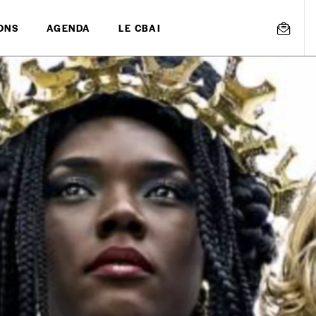
ONS
AGENDA
LE CBAI
mmande
Créer un
s est proposé à
PRIX LIBRE
.
r d’un bien ou d’un service, qui peut être une manière pour lui de pay
 notre attachement aux valeurs de solidarité, nous vous proposons d