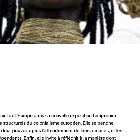
rix indicatif. De cette manière, vous soutenez le travail de l’équip
ous commandez au numéro.
format papier ou numérique.
BAN BE34 0010 7305 2190
avec en communication le numéro de 
 tout moment, même après avoir reçu plusieurs numéros. Ce paiemen
onial de l’Europe dans sa nouvelle exposition temporaire
s structurels du colonialisme européen. Elle se penche
 leur pouvoir après l’effondrement de leurs empires, et les
ndants. Enfin, elle invite à réfléchir à la manière dont