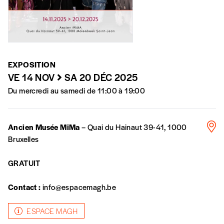
numéros)
J’offre le(s) numéro(s)
EXPOSITION
Vos coordonnées
VE 14 NOV
SA 20 DÉC 2025
Du mercredi au samedi de 11:00 à 19:00
Prénom
*
Ancien Musée MiMa
– Quai du Hainaut 39-41, 1000
Nom
*
Bruxelles
GRATUIT
Organisation
Contact :
info@espacemagh.be
ESPACE MAGH
TVA