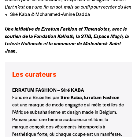
la commande renseigné dans le mail de
L’art n’est pas une fin en soi, mais un outil pour recréer du lien
confirmation et la mention “participation
».
Siré Kaba & Mohammed-Amine Dadda
Imag”.
Une initiative de Erratum Fashion et Timendotes, avec le
soutien de la Fondation Kalhath, la STIB, Espace Magh, la
NB
: Vous pouvez choisir de participer
Loterie Nationale et la commune de Molenbeek-Saint-
financièrement à tout moment, même après
Jean.
avoir reçu plusieurs numéros. Ce paiement
n’est pas indispensable. Il marque votre
volonté de soutenir nos activités.
Les curateurs
NOS
ERRATUM FASHION – Siré KABA
Fondée à Bruxelles par
Siré Kaba
,
Erratum Fashion
FORMULES
est une marque de mode engagée qui mêle textiles de
l’Afrique subsaharienne et design made in Belgium.
Les mots de passe ne correspondent pas
Pensée pour une femme audacieuse et libre, la
marque conçoit des vêtements intemporels à
l’esthétique forte, où chaque coupe est un manifeste.
Abonnement