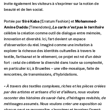
d’affirmer notre attachement aux valeurs de
invite également les visiteurs à s’exprimer sur la notion de
solidarité, nous vous proposons d’estimer
beauté et de lien social.
vous-mêmes le coût de notre publication.
Cette valeur peut donc être inférieure, égale
Portée par
Siré Kaba
(Erratum Fashion) et
Mohammed-
Créer un
ou supérieure au prix indicatif. De cette
Amine Dadda
(Timendotes),
La carte n’est pas le territoire
manière, vous soutenez le travail de l’équipe
célèbre la création comme outil de dialogue entre mémoire,
compte
de rédaction selon vos moyens et vos
innovation et diversité. Ici, l’art devient un espace
motivations.
d’observation du réel. Imaginé comme une invitation à
explorer la richesse des identités culturelles à travers le
textile, l’artisanat et le vêtement, ce projet est né d’un désir
En pratique
fort : celui de célébrer la diversité dans toute sa complexité,
Vous vous abonnez pour l’année civile en
en particulier ici, à Bruxelles – une ville-mosaïque, faite de
cours ou vous commandez au numéro.
rencontres, de transmissions, d’hybridations.
Vous indiquez si vous souhaitez recevoir la
revue en format papier ou numérique.
« À travers des textiles complexes, riches et les pièces créées
Vous renseignez vos coordonnées.
par des artistes et artisans d’ici et d’ailleurs, nous voulons
Vous versez le montant de votre choix sur le
raconter des histoires de savoir-faire, d’héritages
revisités, de
compte
IBAN BE34 0010 7305
métissages assumés. Nous voulons créer une exposition où
2190
avec en communication le numéro de
chacun peut se reconnaître, s’exprimer et imaginer l’avenir.