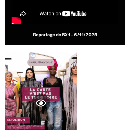
AJOUTER
Reportage de BX1 – 6/11/2025
Offre découverte
Vous souhaitez découvrir
Imag
? Nous vous
offrons les deux derniers numéros publiés.
Je souhaite bénéficier de l’offre
découverte
Cadeau
Faites découvrir l'
Imag
à un·e ami·e et offrez-
lui un abonnement ou numéro au choix.
J’offre un abonnement (5