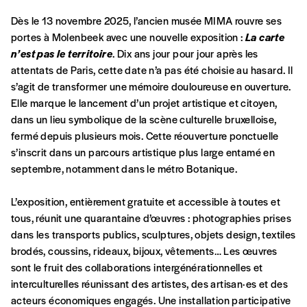
Dès le 13 novembre 2025, l’ancien musée MIMA rouvre ses
portes à Molenbeek avec une nouvelle exposition :
La carte
n’est pas le territoire
. Dix ans jour pour jour après les
attentats de Paris, cette date n’a pas été choisie au hasard. Il
s’agit de transformer une mémoire douloureuse en ouverture.
Elle marque le lancement d’un projet artistique et citoyen,
Formulaire de
Se connecter
dans un lieu symbolique de la scène culturelle bruxelloise,
fermé depuis plusieurs mois. Cette réouverture ponctuelle
commande
s’inscrit dans un parcours artistique plus large entamé en
septembre, notamment dans le métro Botanique.
A partir de 2021,
Imag, le magazine de
L’exposition, entièrement gratuite et accessible à toutes et
l’interculturel,
vous est proposé à
PRIX LIBRE
.
tous, réunit une quarantaine d’œuvres : photographies prises
Le prix libre est un mode de fixation du prix
dans les transports publics, sculptures, objets design, textiles
par l’acheteur d’un bien ou d’un service, qui
brodés, coussins, rideaux, bijoux, vêtements… Les œuvres
peut être une manière pour lui de payer le prix
CONNEXION
sont le fruit des collaborations intergénérationnelles et
qu’il estime juste. Dans l’objectif de rendre nos
interculturelles réunissant des artistes, des artisan·es et des
activités et publications accessibles, et
Mot de passe oublié?
acteurs économiques engagés. Une installation participative