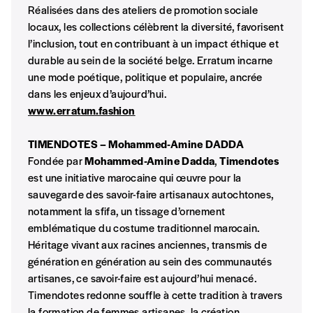
INSCRIPTION
Réalisées dans des ateliers de promotion sociale
1 an = 5 numéros
locaux, les collections célèbrent la diversité, favorisent
20€*
/an
*champs obligatoires
l’inclusion, tout en contribuant à un impact éthique et
durable au sein de la société belge. Erratum incarne
une mode poétique, politique et populaire, ancrée
*Prix indicatif, frais de port inclus
dans les enjeux d’aujourd’hui.
www.erratum.fashion
Par numéro
5€*
TIMENDOTES
– Mohammed-Amine DADDA
Fondée par
Mohammed-Amine Dadda
,
Timendotes
est une initiative marocaine qui œuvre pour la
*Prix indicatif, frais de port inclus
sauvegarde des savoir-faire artisanaux autochtones,
notamment la sfifa, un tissage d’ornement
emblématique du costume traditionnel marocain.
Je m'abonne à l'Imag
Héritage vivant aux racines anciennes, transmis de
génération en génération au sein des communautés
artisanes, ce savoir-faire est aujourd’hui menacé.
Format papier (livraison uniquement
en Belgique)
Timendotes redonne souffle à cette tradition à travers
la formation de femmes artisanes, la création