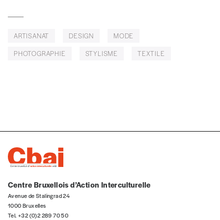
ARTISANAT
DESIGN
MODE
Téléphone
PHOTOGRAPHIE
STYLISME
TEXTILE
E-mail
*
Rue
Code postal
Centre Bruxellois d’Action Interculturelle
Avenue de Stalingrad 24
Pays
1000 Bruxelles
Tel. +32 (0)2 289 70 50