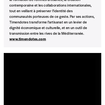
Format numérique
contemporaine et les collaborations internationales,
tout en veillant à préserver l’identité des
Je commande au numéro
communautés porteuses de ce geste. Par ses actions,
Timendotes transforme l’artisanat en un levier de
dignité économique et culturelle, et en un outil de
Édition papier (livraison en Belgique
transmission entre les rives de la Méditerranée.
uniquement)
www.timendotes.com
Quantité
AJOUTER
Édition numérique