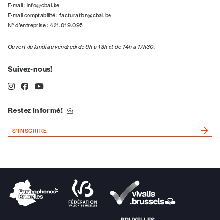
E-mail :
info@cbai.be
E-mail comptabilité :
facturation@cbai.be
N° d’entreprise : 421.019.095
n°
Ouvert du lundi au vendredi de 9h à 13h et de 14h à 17h30.
Suivez-nous!
Localité
Restez informé!
Je souhaite recevoir une facture
S'INSCRIRE
J’ai lu et j’accepte votre politique
de confidentialité
*
Lire notre
politique de protection des données
personnelles (RGPD)
Ajouter un message (facultatif)