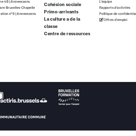
gne 48 | Anneessens
L’équipe
Cohésion sociale
ous commandez au numéro.
are Bruxelles-Chapelle
Rapports d'activités
Primo-arrivants
format papier ou numérique.
tation n°9 | Anneessens
Politique de confidentia
La culture a de la
Offres d'emploi
classe
BAN BE34 0010 7305 2190
avec en communication le numéro de 
Centre de ressources
 tout moment, même après avoir reçu plusieurs numéros. Ce paiemen
Par numéro
5€*