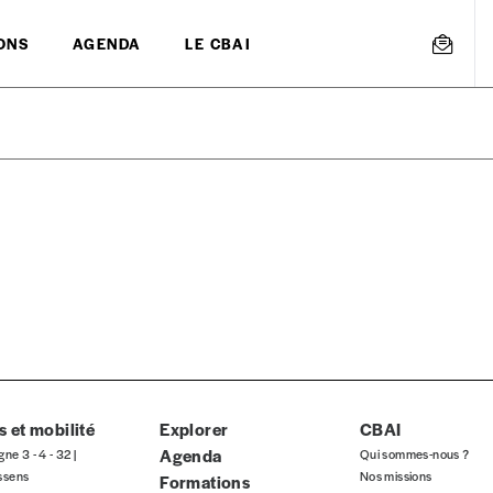
ONS
AGENDA
LE CBAI
mmande
Créer un
s est proposé à
PRIX LIBRE
.
r d’un bien ou d’un service, qui peut être une manière pour lui de pay
 notre attachement aux valeurs de solidarité, nous vous proposons d
rix indicatif. De cette manière, vous soutenez le travail de l’équip
 et mobilité
Explorer
CBAI
Agenda
gne 3 - 4 - 32 |
Qui sommes-nous ?
ssens
Nos missions
Formations