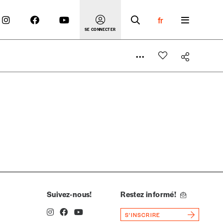
fr
SE CONNECTER
 compte
er le prix qu’il estime juste. Dans l’objectif de rendre
’estimer vous-mêmes le coût de notre publication. Cette
e de rédaction selon vos moyens et vos motivations.
Suivez-nous!
Restez informé!
S'INSCRIRE