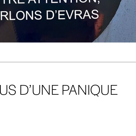
rix indicatif. De cette manière, vous soutenez le travail de l’équip
ous commandez au numéro.
format papier ou numérique.
BAN BE34 0010 7305 2190
avec en communication le numéro de 
 tout moment, même après avoir reçu plusieurs numéros. Ce paiemen
OUS D’UNE PANIQUE