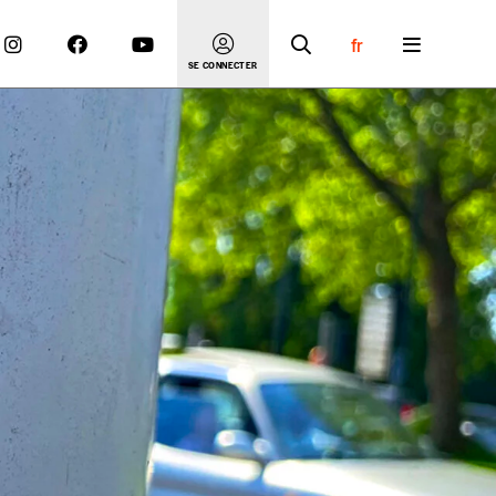
fr
SE CONNECTER
 compte
er le prix qu’il estime juste. Dans l’objectif de rendre
’estimer vous-mêmes le coût de notre publication. Cette