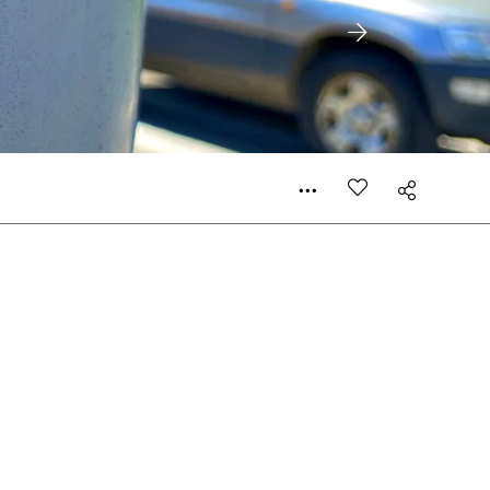
e de rédaction selon vos moyens et vos motivations.
la commande renseigné dans le mail de confirmation et
t n’est pas indispensable. Il marque votre volonté de