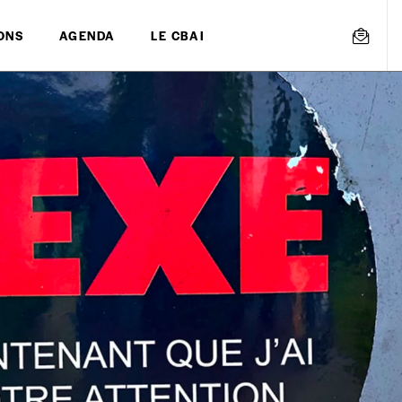
ONS
AGENDA
LE CBAI
mmande
Créer un
s est proposé à
PRIX LIBRE
.
r d’un bien ou d’un service, qui peut être une manière pour lui de pay
 notre attachement aux valeurs de solidarité, nous vous proposons d