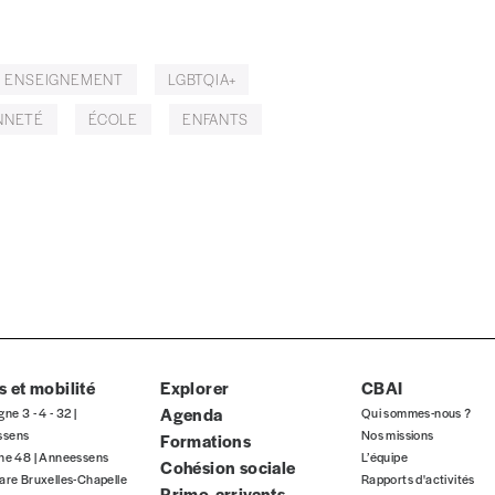
Par numéro
5€*
ENSEIGNEMENT
LGBTQIA+
NNETÉ
ÉCOLE
ENFANTS
Les mots de passe ne corre
*Prix indicatif, frais de port inclus
INSCRIPTION
*champs obligatoires
que)
 et mobilité
Explorer
CBAI
Agenda
gne 3 - 4 - 32 |
Qui sommes-nous ?
ssens
Nos missions
Formations
t)
gne 48 | Anneessens
L’équipe
Cohésion sociale
are Bruxelles-Chapelle
Rapports d'activités
Primo-arrivants