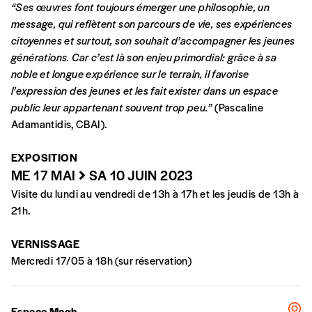
“Ses œuvres font toujours émerger une philosophie, un
message, qui reflètent son parcours de vie, ses expériences
NB
: Vous pouvez choisir de participer
citoyennes et surtout, son souhait d’accompagner les jeunes
financièrement à tout moment, même après
générations. Car c’est là son enjeu primordial: grâce à sa
avoir reçu plusieurs numéros. Ce paiement
noble et longue expérience sur le terrain, il favorise
n’est pas indispensable. Il marque votre
l’expression des jeunes et les fait exister dans un espace
volonté de soutenir nos activités.
public leur appartenant souvent trop peu.”
(Pascaline
Adamantidis, CBAI).
NOS
EXPOSITION
FORMULES
ME 17 MAI
SA 10 JUIN 2023
Visite du lundi au vendredi de 13h à 17h et les jeudis de 13h à
21h.
Les mots de passe ne correspondent pas
VERNISSAGE
Abonnement
Mercredi 17/05 à 18h (sur réservation)
INSCRIPTION
1 an = 5 numéros
20€*
/an
*champs obligatoires
Espace Magh