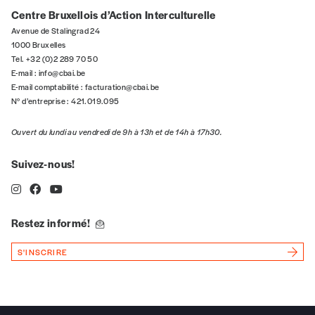
Centre Bruxellois d’Action Interculturelle
Avenue de Stalingrad 24
Vos coordonnées
1000 Bruxelles
Tel. +32 (0)2 289 70 50
E-mail :
info@cbai.be
Prénom
*
E-mail comptabilité :
facturation@cbai.be
N° d’entreprise : 421.019.095
Ouvert du lundi au vendredi de 9h à 13h et de 14h à 17h30.
Nom
*
Suivez-nous!
Organisation
Restez informé!
TVA
S'INSCRIRE
Téléphone