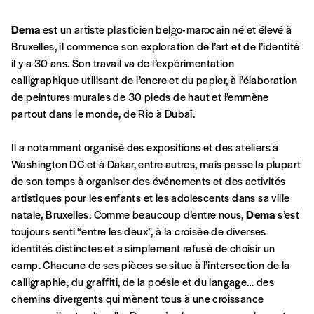
Dema
est un artiste plasticien belgo-marocain né et élevé à
Bruxelles, il commence son exploration de l’art et de l’identité
Formulaire de
Se connecter
il y a 30 ans. Son travail va de l’expérimentation
calligraphique utilisant de l’encre et du papier, à l’élaboration
commande
de peintures murales de 30 pieds de haut et l’emmène
partout dans le monde, de Rio à Dubaï.
A partir de 2021,
Imag, le magazine de
Il a notamment organisé des expositions et des ateliers à
l’interculturel,
vous est proposé à
PRIX LIBRE
.
Washington DC et à Dakar, entre autres, mais passe la plupart
Le prix libre est un mode de fixation du prix
de son temps à organiser des événements et des activités
par l’acheteur d’un bien ou d’un service, qui
artistiques pour les enfants et les adolescents dans sa ville
peut être une manière pour lui de payer le prix
CONNEXION
natale, Bruxelles. Comme beaucoup d’entre nous,
Dema
s’est
qu’il estime juste. Dans l’objectif de rendre nos
toujours senti “entre les deux”, à la croisée de diverses
activités et publications accessibles, et
Mot de passe oublié?
identités distinctes et a simplement refusé de choisir un
d’affirmer notre attachement aux valeurs de
camp. Chacune de ses pièces se situe à l’intersection de la
solidarité, nous vous proposons d’estimer
calligraphie, du graffiti, de la poésie et du langage… des
vous-mêmes le coût de notre publication.
chemins divergents qui mènent tous à une croissance
Cette valeur peut donc être inférieure, égale