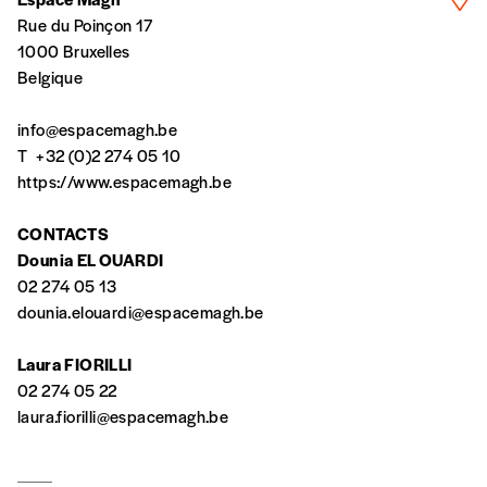
Rue du Poinçon 17
*Prix indicatif, frais de port inclus
1000 Bruxelles
Belgique
Par numéro
info@espacemagh.be
5€*
T
+32 (0)2 274 05 10
https://www.espacemagh.be
*Prix indicatif, frais de port inclus
CONTACTS
Dounia EL OUARDI
Je m'abonne à l'Imag
02 274 05 13
dounia.elouardi@espacemagh.be
Format papier (livraison uniquement
Laura FIORILLI
en Belgique)
02 274 05 22
Format numérique
laura.fiorilli@espacemagh.be
Je commande au numéro