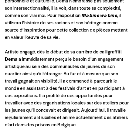
personnelle et culturelle. Dema n’embrasse pas seulement
Créer un
ou supérieure au prix indicatif. De cette
son intersectionnalité, il la voit, dans toute sa complexité,
manière, vous soutenez le travail de l’équipe
comme son vrai moi. Pour l’exposition
Ma bine wa bine
, il
compte
de rédaction selon vos moyens et vos
utilisera l’histoire de ses racines et son héritage comme
motivations.
source d’inspiration pour cette collection de pièces mettant
en valeur l’œuvre de sa vie.
En pratique
Artiste engagé, dès le début de sa carrière de calligraffiti,
Vous vous abonnez pour l’année civile en
Dema
a immédiatement perçu le besoin d’un engagement
cours ou vous commandez au numéro.
artistique au sein des communautés de jeunes de son
Vous indiquez si vous souhaitez recevoir la
quartier ainsi qu’à l’étranger. Au fur et à mesure que son
revue en format papier ou numérique.
travail gagnait en visibilité, il a commencé à parcourir le
Vous renseignez vos coordonnées.
monde en assistant à des festivals d’art et en participant à
Vous versez le montant de votre choix sur le
des expositions. Il a profité de ces opportunités pour
compte
IBAN BE34 0010 7305
travailler avec des organisations locales sur des ateliers pour
2190
avec en communication le numéro de
les jeunes qu’il concevait et dirigeait. Aujourd’hui, il travaille
la commande renseigné dans le mail de
régulièrement à Bruxelles et anime actuellement des ateliers
confirmation et la mention “participation
d’art dans des prisons en Belgique.
Imag”.