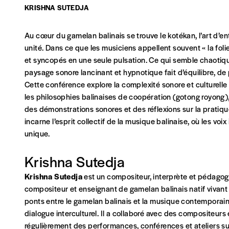
NOS FORMULES
KRISHNA SUTEDJA
Au cœur du gamelan balinais se trouve le kotékan, l’art d’e
unité. Dans ce que les musiciens appellent souvent « la foli
et syncopés en une seule pulsation. Ce qui semble chaotiqu
Abonnement
paysage sonore lancinant et hypnotique fait d’équilibre, de 
1 an = 5 numéros
Cette conférence explore la complexité sonore et culturell
20€*
/an
les philosophies balinaises de coopération (gotong royong),
des démonstrations sonores et des réflexions sur la prati
incarne l’esprit collectif de la musique balinaise, où les v
*Prix indicatif, frais de port inclus
unique.
Je m'abonne à l'Imag
Krishna Sutedja
Krishna Sutedja
est un compositeur, interprète et pédagogue 
Format papier (livraison uniquement en Belgi
compositeur et enseignant de gamelan balinais natif vivant
ponts entre le gamelan balinais et la musique contemporaine
Format numérique
dialogue interculturel. Il a collaboré avec des compositeurs
régulièrement des performances, conférences et ateliers sur