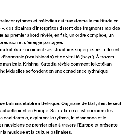
ntrelacer rythmes et mélodies qui transforme la multitude en
e », des dizaines d’interprètes tissent des fragments rapides
e au premier abord révèle, en fait, un ordre complexe, un
Par numéro
précision et d’énergie partagée.
5€*
e du kotékan : comment ses structures superposées reflètent
 d’harmonie (rwa bhineda) et de vitalité (bayu). À travers
que musicale, Krishna Sutedja révèle comment le kotékan
Les mots de passe ne corre
oix individuelles se fondent en une conscience rythmique
*Prix indicatif, frais de port inclus
INSCRIPTION
*champs obligatoires
balinais établi en Belgique. Originaire de Bali, il est le seul
que)
 actuellement en Europe. Sa pratique artistique crée des
 occidentale, explorant le rythme, la résonance et le
 et musiciens de premier plan à travers l’Europe et présente
 la musique et la culture balinaises.