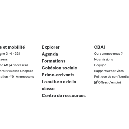
TVA
E-mail
*
 et mobilité
Explorer
CBAI
n°
Agenda
gne 3 - 4 - 32 |
Qui sommes-nous ?
ssens
Nos missions
Formations
gne 48 | Anneessens
L’équipe
Cohésion sociale
are Bruxelles-Chapelle
Rapports d'activités
Primo-arrivants
Localité
tation n°9 | Anneessens
Politique de confidentia
La culture a de la
Offres d'emploi
classe
Centre de ressources