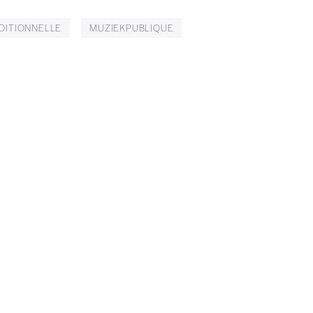
eux derniers numéros publiés.
DITIONNELLE
MUZIEKPUBLIQUE
nnement ou numéro au choix.
Nom
*