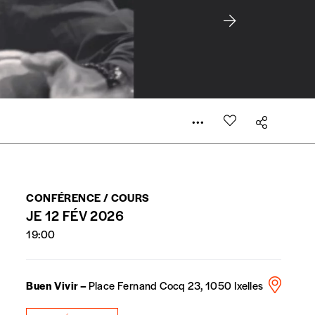
 compte
er le prix qu’il estime juste. Dans l’objectif de rendre
’estimer vous-mêmes le coût de notre publication. Cette
e de rédaction selon vos moyens et vos motivations.
la commande renseigné dans le mail de confirmation et
CONFÉRENCE / COURS
JE 12 FÉV 2026
19:00
t n’est pas indispensable. Il marque votre volonté de
Buen Vivir –
Place Fernand Cocq 23, 1050 Ixelles