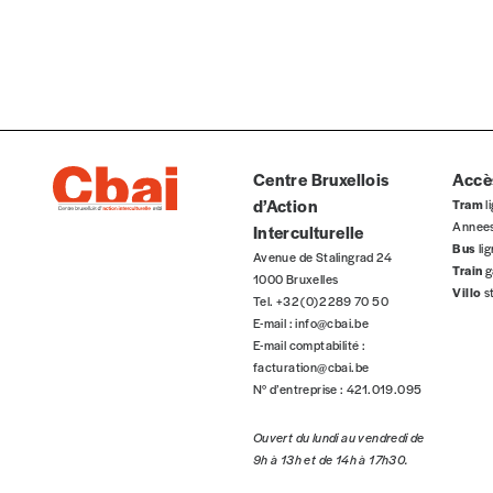
Organisation
Téléphone
Centre Bruxellois
Accès
Rue
d’Action
Tram
li
Annee
Interculturelle
Bus
li
Avenue de Stalingrad 24
Train
g
1000 Bruxelles
Code postal
Villo
s
Tel. +32 (0)2 289 70 50
E-mail :
info@cbai.be
E-mail comptabilité :
facturation@cbai.be
Pays
N° d’entreprise : 421.019.095
Ouvert du lundi au vendredi de
9h à 13h et de 14h à 17h30.