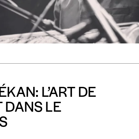
Créer un
s est proposé à
PRIX LIBRE
.
r d’un bien ou d’un service, qui peut être une manière pour lui de pay
 notre attachement aux valeurs de solidarité, nous vous proposons d
rix indicatif. De cette manière, vous soutenez le travail de l’équip
ous commandez au numéro.
format papier ou numérique.
ÉKAN: L’ART DE
BAN BE34 0010 7305 2190
avec en communication le numéro de 
 DANS LE
S
 tout moment, même après avoir reçu plusieurs numéros. Ce paiemen