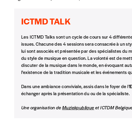
Je commande au numéro
ICTMD TALK
Édition papier (livraison en Belgique uniquemen
Les ICTMD Talks sont un cycle de cours sur 4 différentes
issues. Chacune des 4 sessions sera consacrée à un style
lui sont associés et présentée par des spécialistes du
AJOUTER
du style de musique en question. La volonté est de met
discuter de la musique dans le monde, en évoquant auta
Édition numérique
l’existence de la tradition musicale et les événements q
Dans une ambiance conviviale, assis dans le foyer de l’
E
échanger après la présentation du ou de la spécialiste.
AJOUTER
Une organisation de
Muziekpublique
et ICTDM Belgiqu
Offre découverte