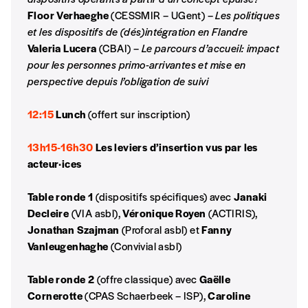
compte
de rédaction selon vos moyens et vos
Floor Verhaeghe
(CESSMIR – UGent) –
Les politiques
motivations.
et les dispositifs de (dés)intégration en Flandre
Valeria Lucera
(CBAI) –
Le parcours d’accueil: impact
En pratique
pour les personnes primo-arrivantes et mise en
Vous vous abonnez pour l’année civile en
perspective depuis l’obligation de suivi
cours ou vous commandez au numéro.
Vous indiquez si vous souhaitez recevoir la
12:15
Lunch
(offert sur inscription)
revue en format papier ou numérique.
Vous renseignez vos coordonnées.
13h15-16h30
Les leviers d’insertion vus par les
Vous versez le montant de votre choix sur le
acteur·ices
compte
IBAN BE34 0010 7305
2190
avec en communication le numéro de
Table ronde 1
(dispositifs spécifiques) avec
Janaki
la commande renseigné dans le mail de
Decleire
(VIA asbl),
Véronique Royen
(ACTIRIS),
confirmation et la mention “participation
Jonathan Szajman
(Proforal asbl) et
Fanny
Imag”.
Vanleugenhaghe
(Convivial asbl)
Table ronde 2
(offre classique) avec
Gaëlle
NB
: Vous pouvez choisir de participer
Cornerotte
(CPAS Schaerbeek – ISP),
Caroline
financièrement à tout moment, même après