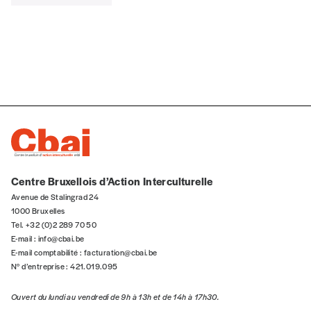
Quantité
AJOUTER
Édition numérique
Centre Bruxellois d’Action Interculturelle
Avenue de Stalingrad 24
1000 Bruxelles
Tel. +32 (0)2 289 70 50
E-mail :
info@cbai.be
E-mail comptabilité :
facturation@cbai.be
AJOUTER
N° d’entreprise : 421.019.095
Offre découverte
Ouvert du lundi au vendredi de 9h à 13h et de 14h à 17h30.