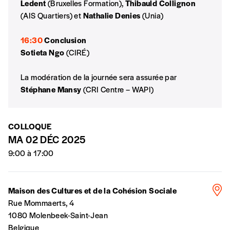
Ledent
(Bruxelles Formation),
Thibauld Collignon
avoir reçu plusieurs numéros. Ce paiement
(AIS Quartiers) et
Nathalie Denies
(Unia)
n’est pas indispensable. Il marque votre
volonté de soutenir nos activités.
16:30
Conclusion
Sotieta Ngo
(CIRÉ)
NOS
La modération de la journée sera assurée par
Stéphane Mansy
(CRI Centre – WAPI)
FORMULES
Les mots de passe ne correspondent pas
COLLOQUE
MA 02 DÉC 2025
Abonnement
9:00 à 17:00
INSCRIPTION
1 an = 5 numéros
20€*
/an
*champs obligatoires
Maison des Cultures et de la Cohésion Sociale
Rue Mommaerts, 4
*Prix indicatif, frais de port inclus
1080 Molenbeek-Saint-Jean
Belgique