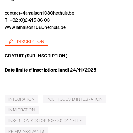
Par numéro
contact@lamaison1080hethuis.be
5€*
T
+32 (0)2 415 86 03
www.lamaison1080hethuis.be
*Prix indicatif, frais de port inclus
INSCRIPTION
GRATUIT (SUR INSCRIPTION)
Je m'abonne à l'Imag
Date limite d’inscription: lundi 24/11/2025
Format papier (livraison uniquement
en Belgique)
Format numérique
INTÉGRATION
POLITIQUES D’INTÉGRATION
Je commande au numéro
IMMIGRATION
INSERTION SOCIOPROFESSIONNELLE
Édition papier (livraison en Belgique
PRIMO-ARRIVANTS
uniquement)