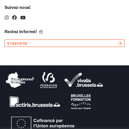
Vous souhaitez découvrir
Imag
? Nous vous
Suivez-nous!
offrons les deux derniers numéros publiés.
Je souhaite bénéficier de l’offre
découverte
Restez informé!
S'INSCRIRE
Cadeau
Faites découvrir l'
Imag
à un·e ami·e et offrez-
lui un abonnement ou numéro au choix.
J’offre un abonnement (5
numéros)
J’offre le(s) numéro(s)
Vos coordonnées