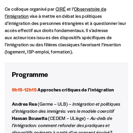
Formulaire de
Se connecter
Ce colloque organisé par
CIRÉ
et l’
Observatoire de
l’intégration
vise à mettre en débat les politiques
commande
d’intégration des personnes étrangères et à questionner leur
accès effectif aux droits fondamentaux. Il s’adresse
aux acteur·ices issu·es des dispositifs spécifiques de
A partir de 2021,
Imag, le magazine de
l’intégration ou des filières classiques favorisant l’insertion
l’interculturel,
vous est proposé à
PRIX LIBRE
.
(logement, ISP-emploi, formation).
Le prix libre est un mode de fixation du prix
par l’acheteur d’un bien ou d’un service, qui
peut être une manière pour lui de payer le prix
CONNEXION
Programme
qu’il estime juste. Dans l’objectif de rendre nos
activités et publications accessibles, et
Mot de passe oublié?
9h15-12h15
Approches critiques de l’intégration
d’affirmer notre attachement aux valeurs de
solidarité, nous vous proposons d’estimer
Andrea Rea
(Germe – ULB) –
Intégration et politiques
vous-mêmes le coût de notre publication.
d’intégration des immigrés: vers le modèle coercitif
Cette valeur peut donc être inférieure, égale
Créer un
Hassan Bousetta
(CEDEM – ULiège) –
Au-delà de
ou supérieure au prix indicatif. De cette
l’intégration: comment refonder des pratiques et
manière, vous soutenez le travail de l’équipe
dispositifs opérants à partir d’un concept épuisé?