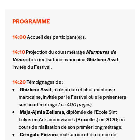
NB
: Vous pouvez choisir de participer
financièrement à tout moment, même après
PROGRAMME
avoir reçu plusieurs numéros. Ce paiement
n’est pas indispensable. Il marque votre
14:00
Accueil des participant(e)s.
volonté de soutenir nos activités.
14:10
Projection du court métrage
Murmures de
NOS
Vénus
de la réalisatrice marocaine
Ghizlane Assif
,
invitée du Festival.
FORMULES
14:20
Témoignages de :
Ghizlane Assif
, réalisatrice et chef monteuse
Les mots de passe ne correspondent pas
marocaine, invitée par le Festival où elle présentera
son court métrage
Les 400 pages;
Abonnement
Maja-Ajmia Zellama
, diplômée de l’Ecole Sint
INSCRIPTION
Lukas en Arts audiovisuels (Bruxelles) en 2020; en
1 an = 5 numéros
20€*
/an
*champs obligatoires
cours de réalisation de son premier long métrage;
Cringuta Pinzaru
, réalisatrice et directrice de