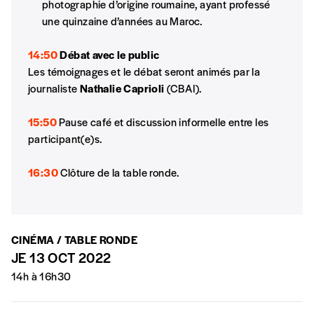
photographie d’origine roumaine, ayant professé
*Prix indicatif, frais de port inclus
une quinzaine d’années au Maroc.
14:50
Débat avec le public
Par numéro
Les témoignages et le débat seront animés par la
5€*
journaliste
Nathalie Caprioli
(CBAI).
15:50
Pause café et discussion informelle entre les
*Prix indicatif, frais de port inclus
participant(e)s.
Je m'abonne à l'Imag
16:30
Clôture de la table ronde.
Format papier (livraison uniquement
en Belgique)
CINÉMA / TABLE RONDE
Format numérique
JE 13 OCT 2022
14h à 16h30
Je commande au numéro