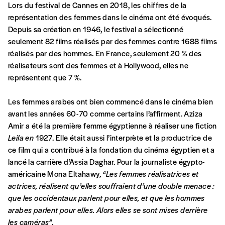
Créer un
ou supérieure au prix indicatif. De cette
Lors du festival de Cannes en 2018, les chiffres de la
manière, vous soutenez le travail de l’équipe
représentation des femmes dans le cinéma ont été évoqués.
compte
de rédaction selon vos moyens et vos
Depuis sa création en 1946, le festival a sélectionné
motivations.
seulement 82 films réalisés par des femmes contre 1688 films
réalisés par des hommes. En France, seulement 20 % des
réalisateurs sont des femmes et à Hollywood, elles ne
En pratique
représentent que 7 %.
Vous vous abonnez pour l’année civile en
cours ou vous commandez au numéro.
Les femmes arabes ont bien commencé dans le cinéma bien
Vous indiquez si vous souhaitez recevoir la
avant les années 60-70 comme certains l’affirment. Aziza
revue en format papier ou numérique.
Amir a été la première femme égyptienne à réaliser une fiction
Vous renseignez vos coordonnées.
Leila en
1927. Elle était aussi l’interprète et la productrice de
Vous versez le montant de votre choix sur le
ce film qui a contribué à la fondation du cinéma égyptien et a
compte
IBAN BE34 0010 7305
lancé la carrière d’Assia Daghar. Pour la journaliste égypto-
2190
avec en communication le numéro de
américaine Mona Eltahawy
, “Les femmes réalisatrices et
la commande renseigné dans le mail de
actrices, réalisent qu’elles souffraient d’une double menace :
confirmation et la mention “participation
que les occidentaux parlent pour elles, et que les hommes
Imag”.
arabes parlent pour elles. Alors elles se sont mises derrière
les caméras”.