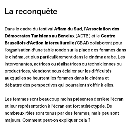
La reconquête
Formulaire de
Se connecter
Dans le cadre du festival
Aflam du Sud
, l’
Association des
commande
Démocrates Tunisiens au Benelux
(ADTB) et le
Centre
Bruxellois d’Action Interculturelle
(CBAI) collaborent pour
l’organisation d’une table ronde sur la place des femmes dans
A partir de 2021,
Imag, le magazine de
le cinéma, et plus particulièrement dans le cinéma arabe. Les
l’interculturel,
vous est proposé à
PRIX LIBRE
.
intervenantes, actrices ou réalisatrices ou techniciennes ou
Le prix libre est un mode de fixation du prix
productrices, viendront nous éclairer sur les difficultés
par l’acheteur d’un bien ou d’un service, qui
auxquelles se heurtent les femmes dans le cinéma et
peut être une manière pour lui de payer le prix
débattre des perspectives qui pourraient s’offrir à elles.
CONNEXION
qu’il estime juste. Dans l’objectif de rendre nos
activités et publications accessibles, et
Mot de passe oublié?
Les femmes sont beaucoup moins présentes derrière l’écran
d’affirmer notre attachement aux valeurs de
et leur représentation à l’écran est fort stéréotypée. De
solidarité, nous vous proposons d’estimer
nombreux rôles sont tenus par des femmes, mais peu sont
vous-mêmes le coût de notre publication.
majeurs. Comment peut-on expliquer cela ?
Cette valeur peut donc être inférieure, égale