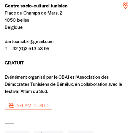
Centre socio-culturel tunisien
Édition papier (livraison en Belgique
Place du Champs de Mars, 2
uniquement)
1050 Ixelles
Belgique
Quantité
dartounsibxl@gmail.com
T
+32 (0)2 513 43 95
GRATUIT
AJOUTER
Evénément organisé par le CBAI et l’Association des
Démocrates Tunisiens de Bénélux, en collaboration avec le
festival Aflam du Sud.
Édition numérique
AFLAM DU SUD
AJOUTER