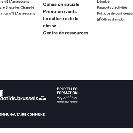
gne 48 | Anneessens
L’équipe
Cohésion sociale
ous commandez au numéro.
are Bruxelles-Chapelle
Rapports d'activités
Primo-arrivants
format papier ou numérique.
tation n°9 | Anneessens
Politique de confidentia
La culture a de la
Offres d'emploi
classe
BAN BE34 0010 7305 2190
avec en communication le numéro de 
Centre de ressources
 tout moment, même après avoir reçu plusieurs numéros. Ce paiemen
Par numéro
5€*