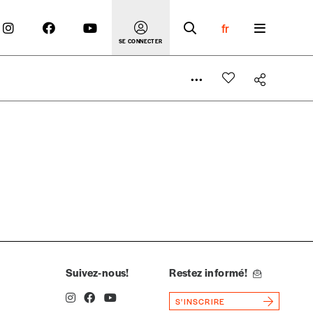
fr
SE CONNECTER
 compte
er le prix qu’il estime juste. Dans l’objectif de rendre
’estimer vous-mêmes le coût de notre publication. Cette
e de rédaction selon vos moyens et vos motivations.
Suivez-nous!
Restez informé!
S'INSCRIRE