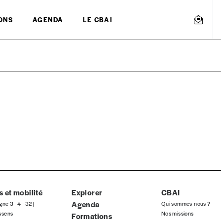
ONS
AGENDA
LE CBAI
mmande
Créer un
s est proposé à
PRIX LIBRE
.
r d’un bien ou d’un service, qui peut être une manière pour lui de pay
 notre attachement aux valeurs de solidarité, nous vous proposons d
rix indicatif. De cette manière, vous soutenez le travail de l’équip
 et mobilité
Explorer
CBAI
Agenda
gne 3 - 4 - 32 |
Qui sommes-nous ?
ssens
Nos missions
Formations