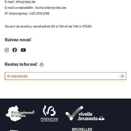
5€*
E-mail :
info@cbai.be
E-mail comptabilité :
facturation@cbai.be
N° d’entreprise : 421.019.095
*Prix indicatif, frais de port inclus
Ouvert du lundi au vendredi de 9h à 13h et de 14h à 17h30.
Je m'abonne à l'Imag
Suivez-nous!
Format papier (livraison uniquement
en Belgique)
Restez informé!
Format numérique
S'INSCRIRE
Je commande au numéro
Édition papier (livraison en Belgique
uniquement)