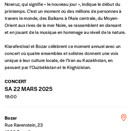
commande
Nowruz, qui signifie « le nouveau jour », indique le début du
printemps. C’est un moment où des millions de personnes à
A partir de 2021,
Imag, le magazine de
travers le monde, des Balkans à l’Asie centrale, du Moyen-
l’interculturel,
vous est proposé à
PRIX LIBRE
.
Orient aux rives de la mer Noire, se rassemblent en dansant
Le prix libre est un mode de fixation du prix
et en jouant de la musique en hommage au réveil de la nature.
par l’acheteur d’un bien ou d’un service, qui
peut être une manière pour lui de payer le prix
Klarafestival et Bozar célèbrent ce moment annuel avec un
CONNEXION
qu’il estime juste. Dans l’objectif de rendre nos
concert où quatre ensembles et solistes donnent une voix
activités et publications accessibles, et
Mot de passe oublié?
unique à leur culture locale, de l’Iran au Kazakhstan, en
d’affirmer notre attachement aux valeurs de
passant par l’Ouzbékistan et le Kirghizistan.
solidarité, nous vous proposons d’estimer
vous-mêmes le coût de notre publication.
CONCERT
Cette valeur peut donc être inférieure, égale
SA 22 MARS 2025
Créer un
ou supérieure au prix indicatif. De cette
18:00
manière, vous soutenez le travail de l’équipe
compte
de rédaction selon vos moyens et vos
motivations.
Bozar
Rue Ravenstein, 23