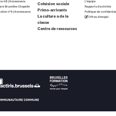
gne 48 | Anneessens
L’équipe
Cohésion sociale
ous commandez au numéro.
are Bruxelles-Chapelle
Rapports d'activités
Primo-arrivants
format papier ou numérique.
tation n°9 | Anneessens
Politique de confidentia
La culture a de la
Offres d'emploi
classe
BAN BE34 0010 7305 2190
avec en communication le numéro de 
Centre de ressources
 tout moment, même après avoir reçu plusieurs numéros. Ce paiemen
Par numéro
5€*