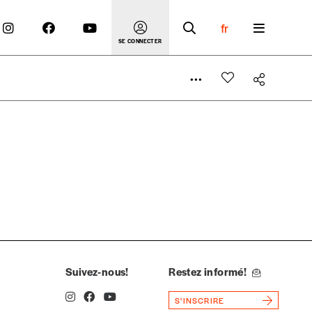
fr
SE CONNECTER
 compte
er le prix qu’il estime juste. Dans l’objectif de rendre
’estimer vous-mêmes le coût de notre publication. Cette
e de rédaction selon vos moyens et vos motivations.
Suivez-nous!
Restez informé!
S'INSCRIRE