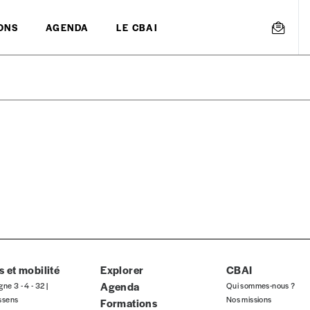
ONS
AGENDA
LE CBAI
mmande
Créer un
s est proposé à
PRIX LIBRE
.
r d’un bien ou d’un service, qui peut être une manière pour lui de pay
 notre attachement aux valeurs de solidarité, nous vous proposons d
rix indicatif. De cette manière, vous soutenez le travail de l’équip
 et mobilité
Explorer
CBAI
Agenda
gne 3 - 4 - 32 |
Qui sommes-nous ?
ssens
Nos missions
Formations