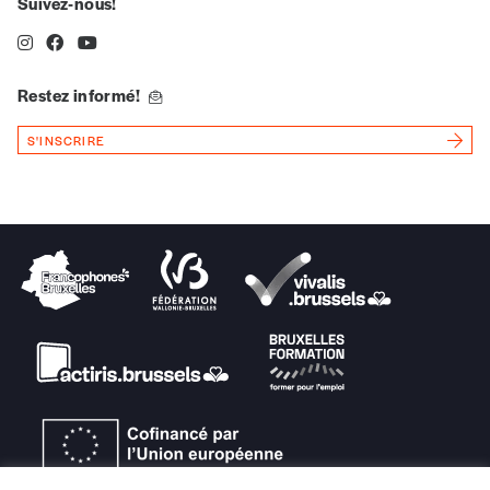
Suivez-nous!
*Prix indicatif, frais de port inclus
Restez informé!
Je m'abonne à l'Imag
S'INSCRIRE
Format papier (livraison uniquement
en Belgique)
Format numérique
Je commande au numéro
Édition papier (livraison en Belgique
uniquement)
Quantité