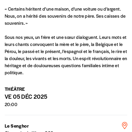
« Certains héritent d’une maison, d’une voiture ou d’argent.
A partir de 2021,
Imag, le magazine de
Nous, on a hérité des souvenirs de notre père. Ses caisses de
l’interculturel,
vous est proposé à
PRIX LIBRE
.
souvenirs. »
Le prix libre est un mode de fixation du prix
par l’acheteur d’un bien ou d’un service, qui
Sous nos yeux, un frère et une sœur dialoguent. Leurs mots et
peut être une manière pour lui de payer le prix
CONNEXION
leurs chants convoquent la mère et le père, la Belgique et le
qu’il estime juste. Dans l’objectif de rendre nos
Pérou, le passé et le présent, l’espagnol et le français, le rire et
activités et publications accessibles, et
Mot de passe oublié?
la douleur, les vivants et les morts. Un esprit révolutionnaire en
d’affirmer notre attachement aux valeurs de
héritage et de douloureuses questions familiales intime et
solidarité, nous vous proposons d’estimer
politique.
vous-mêmes le coût de notre publication.
Cette valeur peut donc être inférieure, égale
Créer un
THÉÂTRE
ou supérieure au prix indicatif. De cette
VE 05 DÉC 2025
manière, vous soutenez le travail de l’équipe
compte
20:00
de rédaction selon vos moyens et vos
motivations.
Le Senghor
En pratique