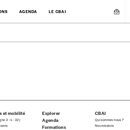
ONS
AGENDA
LE CBAI
mmande
Créer un
s est proposé à
PRIX LIBRE
.
r d’un bien ou d’un service, qui peut être une manière pour lui de pay
 notre attachement aux valeurs de solidarité, nous vous proposons d
rix indicatif. De cette manière, vous soutenez le travail de l’équip
 et mobilité
Explorer
CBAI
Agenda
gne 3 - 4 - 32 |
Qui sommes-nous ?
ssens
Nos missions
Formations