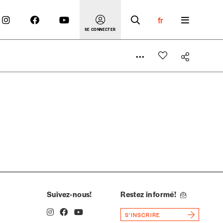
fr
SE CONNECTER
 compte
er le prix qu’il estime juste. Dans l’objectif de rendre
’estimer vous-mêmes le coût de notre publication. Cette
e de rédaction selon vos moyens et vos motivations.
Suivez-nous!
Restez informé!
S'INSCRIRE