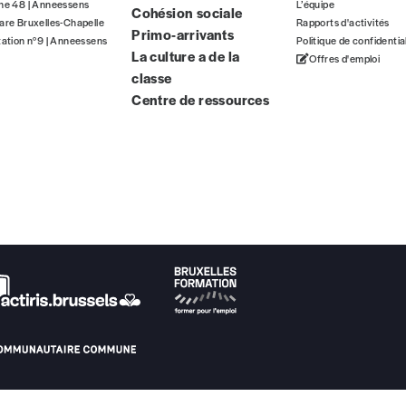
gne 48 | Anneessens
L’équipe
Cohésion sociale
ous commandez au numéro.
are Bruxelles-Chapelle
Rapports d'activités
Primo-arrivants
format papier ou numérique.
tation n°9 | Anneessens
Politique de confidentia
La culture a de la
Offres d'emploi
classe
BAN BE34 0010 7305 2190
avec en communication le numéro de 
Centre de ressources
 tout moment, même après avoir reçu plusieurs numéros. Ce paiemen
Par numéro
5€*