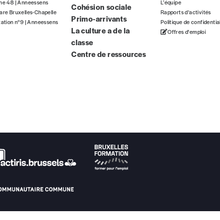
gne 48 | Anneessens
L’équipe
Cohésion sociale
ous commandez au numéro.
are Bruxelles-Chapelle
Rapports d'activités
Primo-arrivants
format papier ou numérique.
tation n°9 | Anneessens
Politique de confidentia
La culture a de la
Offres d'emploi
classe
BAN BE34 0010 7305 2190
avec en communication le numéro de 
Centre de ressources
 tout moment, même après avoir reçu plusieurs numéros. Ce paiemen
Par numéro
5€*