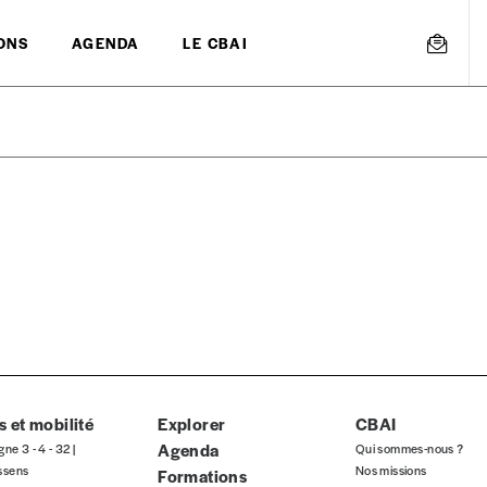
ONS
AGENDA
LE CBAI
mmande
Créer un
s est proposé à
PRIX LIBRE
.
r d’un bien ou d’un service, qui peut être une manière pour lui de pay
 notre attachement aux valeurs de solidarité, nous vous proposons d
rix indicatif. De cette manière, vous soutenez le travail de l’équip
 et mobilité
Explorer
CBAI
Agenda
gne 3 - 4 - 32 |
Qui sommes-nous ?
ssens
Nos missions
Formations