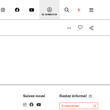
fr
SE CONNECTER
 compte
er le prix qu’il estime juste. Dans l’objectif de rendre
’estimer vous-mêmes le coût de notre publication. Cette
e de rédaction selon vos moyens et vos motivations.
Suivez-nous!
Restez informé!
S'INSCRIRE