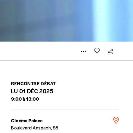
er le prix qu’il estime juste. Dans l’objectif de rendre
’estimer vous-mêmes le coût de notre publication. Cette
e de rédaction selon vos moyens et vos motivations.
la commande renseigné dans le mail de confirmation et
RENCONTRE-DÉBAT
LU 01 DÉC 2025
9:00 à 13:00
t n’est pas indispensable. Il marque votre volonté de
Cinéma Palace
Boulevard Anspach, 85