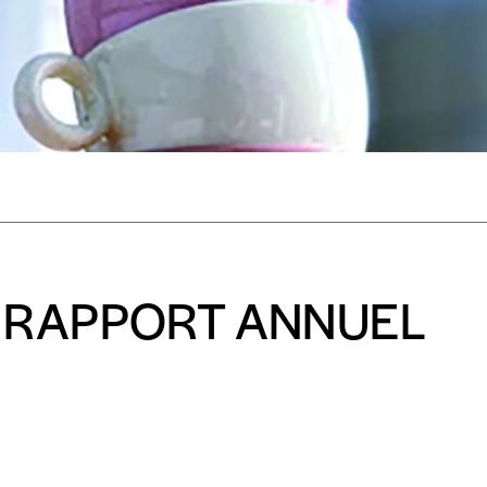
s est proposé à
PRIX LIBRE
.
r d’un bien ou d’un service, qui peut être une manière pour lui de pay
 notre attachement aux valeurs de solidarité, nous vous proposons d
rix indicatif. De cette manière, vous soutenez le travail de l’équip
ous commandez au numéro.
format papier ou numérique.
BAN BE34 0010 7305 2190
avec en communication le numéro de 
 RAPPORT ANNUEL
 tout moment, même après avoir reçu plusieurs numéros. Ce paiemen