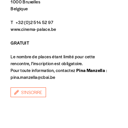
1000 Bruxelles
Belgique
T
+32 (0)2 514 52 97
www.cinema-palace.be
GRATUIT
Le nombre de places étant limité pour cette
spondent pas
rencontre, l’inscription est obligatoire.
Pour toute information, contactez
Pina Manzella
:
pina.manzella@cbai.be
S'INSCRIRE