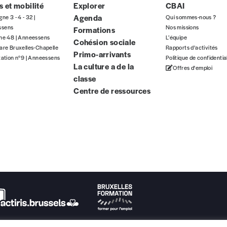
 et mobilité
Explorer
CBAI
Agenda
gne 3 - 4 - 32 |
Qui sommes-nous ?
ssens
Nos missions
Formations
gne 48 | Anneessens
L’équipe
E-mail
*
Cohésion sociale
are Bruxelles-Chapelle
Rapports d'activités
Primo-arrivants
tation n°9 | Anneessens
Politique de confidentia
La culture a de la
Offres d'emploi
classe
n°
Centre de ressources
Localité