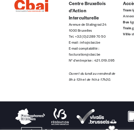
Centre Bruxellois
Accès
d’Action
Tram
li
Annee
Interculturelle
Bus
li
Téléphone
Avenue de Stalingrad 24
Train
g
1000 Bruxelles
Villo
s
Tel. +32 (0)2 289 70 50
E-mail :
info@cbai.be
Rue
E-mail comptabilité :
facturation@cbai.be
N° d’entreprise : 421.019.095
Code postal
Ouvert du lundi au vendredi de
9h à 13h et de 14h à 17h30.
Pays
Je souhaite recevoir une facture