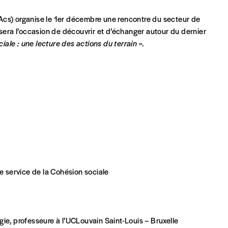
s) organise le 1er décembre une rencontre du secteur de
ra l’occasion de découvrir et d’échanger autour du dernier
iale : une lecture des actions du terrain
».
Par numéro
5€*
Les mots de passe ne corre
*Prix indicatif, frais de port inclus
INSCRIPTION
*champs obligatoires
de service de la Cohésion sociale
que)
gie, professeure à l’UCLouvain Saint-Louis – Bruxelle