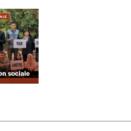
ALE
nnement ou numéro au choix.
on sociale
Nom
*
TVA