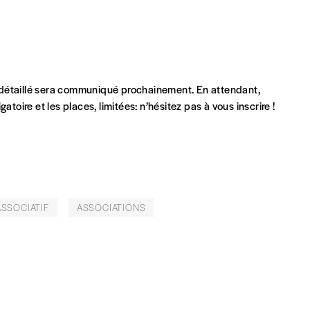
t)
 détaillé sera communiqué prochainement. En attendant,
toire et les places, limitées: n’hésitez pas à vous inscrire !
ASSOCIATIF
ASSOCIATIONS
eux derniers numéros publiés.