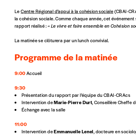
NOS FORMULES
Le
Centre Régional d’appui à la cohésion sociale
(CBAI-CRAc
la cohésion sociale. Comme chaque année, cet événement se
rapport réalisé : «
Le vivre et faire ensemble en Cohésion soc
Abonnement
La matinée se clôturera par un lunch convivial.
1 an = 5 numéros
20€*
/an
Programme de la matinée
*Prix indicatif, frais de port inclus
9:00
Accueil
9:30
Je m'abonne à l'Imag
Présentation du rapport par l’équipe du CBAI-CRAcs
Intervention de
Marie-Pierre Durt
, Conseillère Cheffe 
Format papier (livraison uniquement en Belgi
Échange avec la salle
Format numérique
11:00
Intervention de
Emmanuelle Lenel
, docteure en sociolo