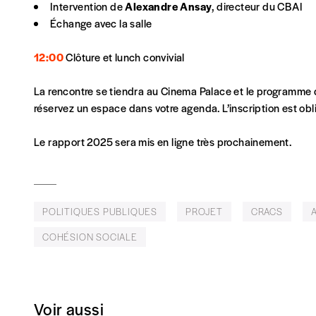
Je commande au numéro
Intervention de
Alexandre Ansay
, directeur du CBAI
Échange avec la salle
Édition papier (livraison en Belgique uniquemen
12:00
Clôture et lunch convivial
La rencontre se tiendra au Cinema Palace et le programme
réservez un espace dans votre agenda. L’inscription est obliga
AJOUTER
Le rapport 2025 sera mis en ligne très prochainement.
Édition numérique
POLITIQUES PUBLIQUES
PROJET
CRACS
AJOUTER
COHÉSION SOCIALE
Offre découverte
Voir aussi
Vous souhaitez découvrir
Imag
? Nous vous offrons les d