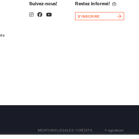
Suivez-nous!
Restez informé!
S'INSCRIRE
lité
MENTIONS LÉGALES / CRÉDITS
© signélazer