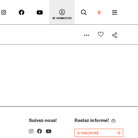
fr
SE CONNECTER
 compte
er le prix qu’il estime juste. Dans l’objectif de rendre
’estimer vous-mêmes le coût de notre publication. Cette
e de rédaction selon vos moyens et vos motivations.
Suivez-nous!
Restez informé!
S'INSCRIRE