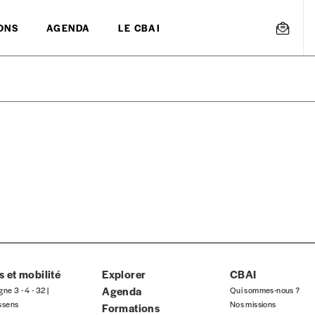
ONS
AGENDA
LE CBAI
mmande
Créer un
s est proposé à
PRIX LIBRE
.
r d’un bien ou d’un service, qui peut être une manière pour lui de pay
 notre attachement aux valeurs de solidarité, nous vous proposons d
rix indicatif. De cette manière, vous soutenez le travail de l’équip
 et mobilité
Explorer
CBAI
Agenda
gne 3 - 4 - 32 |
Qui sommes-nous ?
ssens
Nos missions
Formations