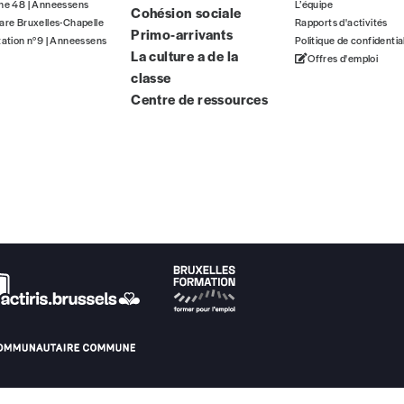
gne 48 | Anneessens
L’équipe
Cohésion sociale
ous commandez au numéro.
are Bruxelles-Chapelle
Rapports d'activités
Primo-arrivants
format papier ou numérique.
tation n°9 | Anneessens
Politique de confidentia
La culture a de la
Offres d'emploi
classe
BAN BE34 0010 7305 2190
avec en communication le numéro de 
Centre de ressources
 tout moment, même après avoir reçu plusieurs numéros. Ce paiemen
Par numéro
5€*