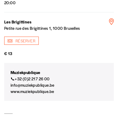
n’est pas indispensable. Il marque votre
20:00
volonté de soutenir nos activités.
Les Brigittines
NOS
Petite rue des Brigittines 1, 1000 Bruxelles
FORMULES
RÉSERVER
Les mots de passe ne correspondent pas
€ 13
Abonnement
INSCRIPTION
Muziekpublique
1 an = 5 numéros
📞+32 (0)2 217 26 00
20€*
/an
*champs obligatoires
info@muziekpublique.be
www.muziekpublique.be
*Prix indicatif, frais de port inclus
Par numéro