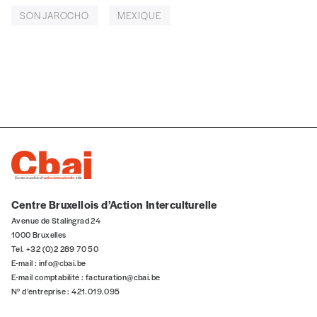
5€*
SON JAROCHO
MEXIQUE
*Prix indicatif, frais de port inclus
Je m'abonne à l'Imag
Format papier (livraison uniquement
en Belgique)
Format numérique
Centre Bruxellois d’Action Interculturelle
Avenue de Stalingrad 24
Je commande au numéro
1000 Bruxelles
Tel. +32 (0)2 289 70 50
E-mail :
info@cbai.be
Édition papier (livraison en Belgique
E-mail comptabilité :
facturation@cbai.be
uniquement)
N° d’entreprise : 421.019.095