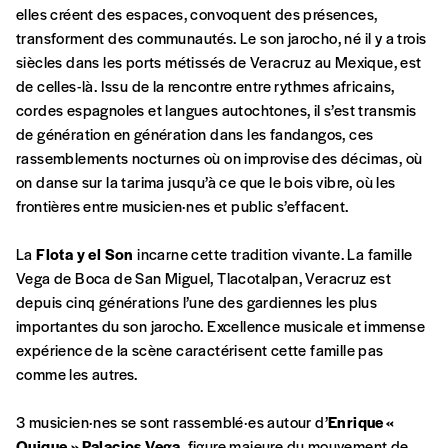
Se connecter
elles créent des espaces, convoquent des présences,
commande
transforment des communautés. Le son jarocho, né il y a trois
siècles dans les ports métissés de Veracruz au Mexique, est
de celles-là. Issu de la rencontre entre rythmes africains,
A partir de 2021,
Imag, le magazine de
cordes espagnoles et langues autochtones, il s’est transmis
l’interculturel,
vous est proposé à
PRIX LIBRE
.
de génération en génération dans les fandangos, ces
Le prix libre est un mode de fixation du prix
rassemblements nocturnes où on improvise des décimas, où
par l’acheteur d’un bien ou d’un service, qui
on danse sur la tarima jusqu’à ce que le bois vibre, où les
peut être une manière pour lui de payer le prix
CONNEXION
frontières entre musicien·nes et public s’effacent.
qu’il estime juste. Dans l’objectif de rendre nos
activités et publications accessibles, et
Mot de passe oublié?
La
Flota y el Son
incarne cette tradition vivante. La famille
d’affirmer notre attachement aux valeurs de
Vega de Boca de San Miguel, Tlacotalpan, Veracruz est
solidarité, nous vous proposons d’estimer
depuis cinq générations l’une des gardiennes les plus
vous-mêmes le coût de notre publication.
importantes du son jarocho. Excellence musicale et immense
Cette valeur peut donc être inférieure, égale
Créer un
expérience de la scène caractérisent cette famille pas
ou supérieure au prix indicatif. De cette
comme les autres.
manière, vous soutenez le travail de l’équipe
compte
de rédaction selon vos moyens et vos
3 musicien·nes se sont rassemblé·es autour d’
Enrique «
motivations.
Quique » Palacios Vega
, figure majeure du mouvement de