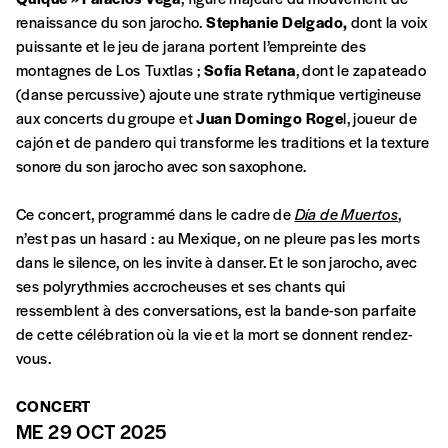
renaissance du son jarocho.
Stephanie Delgado,
dont la voix
En pratique
puissante et le jeu de jarana portent l’empreinte des
Vous vous abonnez pour l’année civile en
montagnes de Los Tuxtlas ;
Sofía Retana
, dont le zapateado
cours ou vous commandez au numéro.
(danse percussive) ajoute une strate rythmique vertigineuse
Vous indiquez si vous souhaitez recevoir la
aux concerts du groupe et
Juan Domingo Roge
l, joueur de
revue en format papier ou numérique.
cajón et de pandero qui transforme les traditions et la texture
Vous renseignez vos coordonnées.
sonore du son jarocho avec son saxophone.
Vous versez le montant de votre choix sur le
compte
IBAN BE34 0010 7305
Ce concert, programmé dans le cadre de
Día de Muertos
,
2190
avec en communication le numéro de
n’est pas un hasard : au Mexique, on ne pleure pas les morts
la commande renseigné dans le mail de
dans le silence, on les invite à danser. Et le son jarocho, avec
confirmation et la mention “participation
ses polyrythmies accrocheuses et ses chants qui
Imag”.
ressemblent à des conversations, est la bande-son parfaite
de cette célébration où la vie et la mort se donnent rendez-
vous.
NB
: Vous pouvez choisir de participer
financièrement à tout moment, même après
CONCERT
ME 29 OCT 2025
avoir reçu plusieurs numéros. Ce paiement