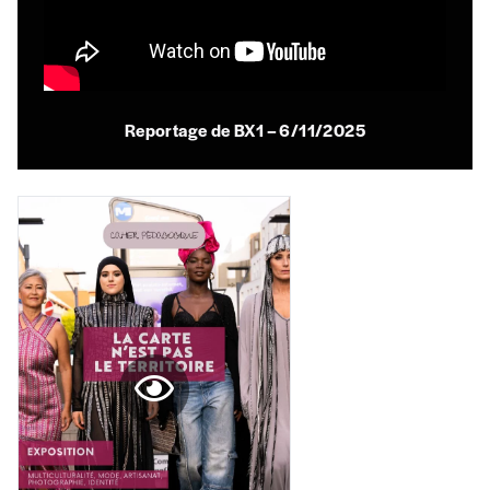
AJOUTER
Reportage de BX1 – 6/11/2025
Offre découverte
Vous souhaitez découvrir
Imag
? Nous vous
offrons les deux derniers numéros publiés.
Je souhaite bénéficier de l’offre
découverte
Cadeau
Faites découvrir l'
Imag
à un·e ami·e et offrez-
lui un abonnement ou numéro au choix.
J’offre un abonnement (5