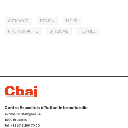
ARTISANAT
DESIGN
MODE
Téléphone
PHOTOGRAPHIE
STYLISME
TEXTILE
E-mail
*
Rue
Code postal
Centre Bruxellois d’Action Interculturelle
Avenue de Stalingrad 24
Pays
1000 Bruxelles
Tel. +32 (0)2 289 70 50