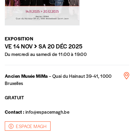
numéros)
J’offre le(s) numéro(s)
EXPOSITION
Vos coordonnées
VE 14 NOV
SA 20 DÉC 2025
Du mercredi au samedi de 11:00 à 19:00
Prénom
*
Ancien Musée MiMa
– Quai du Hainaut 39-41, 1000
Nom
*
Bruxelles
GRATUIT
Organisation
Contact :
info@espacemagh.be
ESPACE MAGH
TVA