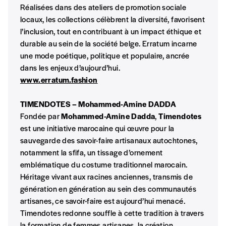
INSCRIPTION
Réalisées dans des ateliers de promotion sociale
1 an = 5 numéros
locaux, les collections célèbrent la diversité, favorisent
20€*
/an
*champs obligatoires
l’inclusion, tout en contribuant à un impact éthique et
durable au sein de la société belge. Erratum incarne
une mode poétique, politique et populaire, ancrée
*Prix indicatif, frais de port inclus
dans les enjeux d’aujourd’hui.
www.erratum.fashion
Par numéro
5€*
TIMENDOTES
– Mohammed-Amine DADDA
Fondée par
Mohammed-Amine Dadda
,
Timendotes
est une initiative marocaine qui œuvre pour la
*Prix indicatif, frais de port inclus
sauvegarde des savoir-faire artisanaux autochtones,
notamment la sfifa, un tissage d’ornement
emblématique du costume traditionnel marocain.
Je m'abonne à l'Imag
Héritage vivant aux racines anciennes, transmis de
génération en génération au sein des communautés
artisanes, ce savoir-faire est aujourd’hui menacé.
Format papier (livraison uniquement
en Belgique)
Timendotes redonne souffle à cette tradition à travers
la formation de femmes artisanes, la création