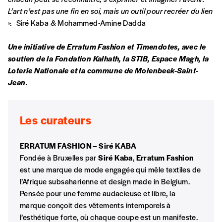
la commande renseigné dans le mail de
L’art n’est pas une fin en soi, mais un outil pour recréer du lien
confirmation et la mention “participation
».
Siré Kaba & Mohammed-Amine Dadda
Imag”.
Une initiative de Erratum Fashion et Timendotes, avec le
soutien de la Fondation Kalhath, la STIB, Espace Magh, la
NB
: Vous pouvez choisir de participer
Loterie Nationale et la commune de Molenbeek-Saint-
financièrement à tout moment, même après
Jean.
avoir reçu plusieurs numéros. Ce paiement
n’est pas indispensable. Il marque votre
volonté de soutenir nos activités.
Les curateurs
NOS
ERRATUM FASHION – Siré KABA
Fondée à Bruxelles par
Siré Kaba
,
Erratum Fashion
FORMULES
est une marque de mode engagée qui mêle textiles de
l’Afrique subsaharienne et design made in Belgium.
Les mots de passe ne correspondent pas
Pensée pour une femme audacieuse et libre, la
marque conçoit des vêtements intemporels à
l’esthétique forte, où chaque coupe est un manifeste.
Abonnement