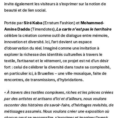
d’affirmer notre attachement aux valeurs de
invite également les visiteurs à s’exprimer sur la notion de
solidarité, nous vous proposons d’estimer
beauté et de lien social.
vous-mêmes le coût de notre publication.
Cette valeur peut donc être inférieure, égale
Portée par
Siré Kaba
(Erratum Fashion) et
Mohammed-
Créer un
ou supérieure au prix indicatif. De cette
Amine Dadda
(Timendotes),
La carte n’est pas le territoire
manière, vous soutenez le travail de l’équipe
célèbre la création comme outil de dialogue entre mémoire,
compte
de rédaction selon vos moyens et vos
innovation et diversité. Ici, l’art devient un espace
motivations.
d’observation du réel. Imaginé comme une invitation à
explorer la richesse des identités culturelles à travers le
textile, l’artisanat et le vêtement, ce projet est né d’un désir
En pratique
fort : celui de célébrer la diversité dans toute sa complexité,
Vous vous abonnez pour l’année civile en
en particulier ici, à Bruxelles – une ville-mosaïque, faite de
cours ou vous commandez au numéro.
rencontres, de transmissions, d’hybridations.
Vous indiquez si vous souhaitez recevoir la
revue en format papier ou numérique.
« À travers des textiles complexes, riches et les pièces créées
Vous renseignez vos coordonnées.
par des artistes et artisans d’ici et d’ailleurs, nous voulons
Vous versez le montant de votre choix sur le
raconter des histoires de savoir-faire, d’héritages
revisités, de
compte
IBAN BE34 0010 7305
métissages assumés. Nous voulons créer une exposition où
2190
avec en communication le numéro de
chacun peut se reconnaître, s’exprimer et imaginer l’avenir.