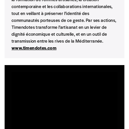
Format numérique
contemporaine et les collaborations internationales,
tout en veillant à préserver l’identité des
Je commande au numéro
communautés porteuses de ce geste. Par ses actions,
Timendotes transforme l’artisanat en un levier de
dignité économique et culturelle, et en un outil de
Édition papier (livraison en Belgique
transmission entre les rives de la Méditerranée.
uniquement)
www.timendotes.com
Quantité
AJOUTER
Édition numérique