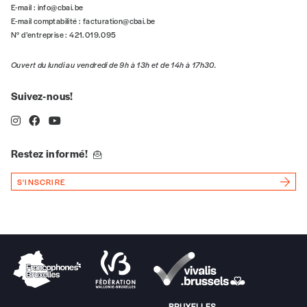
E-mail :
info@cbai.be
E-mail comptabilité :
facturation@cbai.be
N° d’entreprise : 421.019.095
n°
Ouvert du lundi au vendredi de 9h à 13h et de 14h à 17h30.
Suivez-nous!
Localité
Restez informé!
Je souhaite recevoir une facture
S'INSCRIRE
J’ai lu et j’accepte votre politique
de confidentialité
*
Lire notre
politique de protection des données
personnelles (RGPD)
Ajouter un message (facultatif)