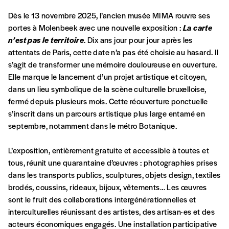
Dès le 13 novembre 2025, l’ancien musée MIMA rouvre ses
portes à Molenbeek avec une nouvelle exposition :
La carte
n’est pas le territoire
. Dix ans jour pour jour après les
attentats de Paris, cette date n’a pas été choisie au hasard. Il
s’agit de transformer une mémoire douloureuse en ouverture.
Elle marque le lancement d’un projet artistique et citoyen,
Formulaire de
Se connecter
dans un lieu symbolique de la scène culturelle bruxelloise,
fermé depuis plusieurs mois. Cette réouverture ponctuelle
commande
s’inscrit dans un parcours artistique plus large entamé en
septembre, notamment dans le métro Botanique.
A partir de 2021,
Imag, le magazine de
L’exposition, entièrement gratuite et accessible à toutes et
l’interculturel,
vous est proposé à
PRIX LIBRE
.
tous, réunit une quarantaine d’œuvres : photographies prises
Le prix libre est un mode de fixation du prix
dans les transports publics, sculptures, objets design, textiles
par l’acheteur d’un bien ou d’un service, qui
brodés, coussins, rideaux, bijoux, vêtements… Les œuvres
peut être une manière pour lui de payer le prix
CONNEXION
sont le fruit des collaborations intergénérationnelles et
qu’il estime juste. Dans l’objectif de rendre nos
interculturelles réunissant des artistes, des artisan·es et des
activités et publications accessibles, et
Mot de passe oublié?
acteurs économiques engagés. Une installation participative