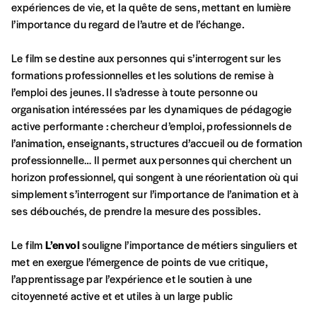
financièrement à tout moment, même après
expériences de vie, et la quête de sens, mettant en lumière
avoir reçu plusieurs numéros. Ce paiement
l’importance du regard de l’autre et de l’échange.
n’est pas indispensable. Il marque votre
volonté de soutenir nos activités.
Le film se destine aux personnes qui s’interrogent sur les
formations professionnelles et les solutions de remise à
l’emploi des jeunes. Il s’adresse à toute personne ou
NOS
organisation intéressées par les dynamiques de pédagogie
active performante : chercheur d’emploi, professionnels de
FORMULES
l’animation, enseignants, structures d’accueil ou de formation
professionnelle… Il permet aux personnes qui cherchent un
horizon professionnel, qui songent à une réorientation où qui
Les mots de passe ne correspondent pas
simplement s’interrogent sur l’importance de l’animation et à
ses débouchés, de prendre la mesure des possibles.
Abonnement
INSCRIPTION
1 an = 5 numéros
Le film
L’envol
souligne l’importance de métiers singuliers et
20€*
/an
*champs obligatoires
met en exergue l’émergence de points de vue critique,
l’apprentissage par l’expérience et le soutien à une
citoyenneté active et et utiles à un large public
*Prix indicatif, frais de port inclus