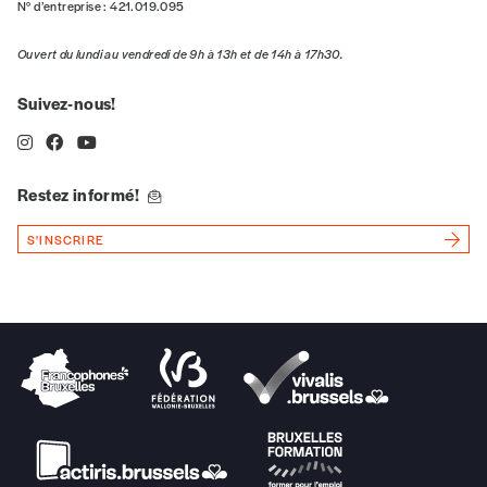
N° d’entreprise : 421.019.095
Vous souhaitez découvrir
Imag
? Nous vous
offrons les deux derniers numéros publiés.
Ouvert du lundi au vendredi de 9h à 13h et de 14h à 17h30.
Je souhaite bénéficier de l’offre
Suivez-nous!
découverte
Restez informé!
Cadeau
S'INSCRIRE
Faites découvrir l'
Imag
à un·e ami·e et offrez-
lui un abonnement ou numéro au choix.
J’offre un abonnement (5
numéros)
J’offre le(s) numéro(s)
Vos coordonnées