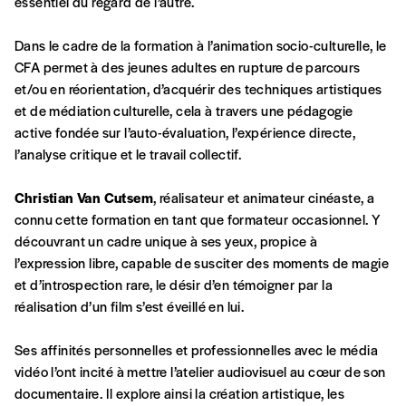
compte
essentiel du regard de l’autre.
de rédaction selon vos moyens et vos
motivations.
Dans le cadre de la formation à l’animation socio-culturelle, le
CFA permet à des jeunes adultes en rupture de parcours
En pratique
et/ou en réorientation, d’acquérir des techniques artistiques
Vous vous abonnez pour l’année civile en
et de médiation culturelle, cela à travers une pédagogie
cours ou vous commandez au numéro.
active fondée sur l’auto-évaluation, l’expérience directe,
Vous indiquez si vous souhaitez recevoir la
l’analyse critique et le travail collectif.
revue en format papier ou numérique.
Vous renseignez vos coordonnées.
Christian Van Cutsem
, réalisateur et animateur cinéaste, a
Vous versez le montant de votre choix sur le
connu cette formation en tant que formateur occasionnel. Y
compte
IBAN BE34 0010 7305
découvrant un cadre unique à ses yeux, propice à
2190
avec en communication le numéro de
l’expression libre, capable de susciter des moments de magie
la commande renseigné dans le mail de
et d’introspection rare, le désir d’en témoigner par la
confirmation et la mention “participation
réalisation d’un film s’est éveillé en lui.
Imag”.
Ses affinités personnelles et professionnelles avec le média
vidéo l’ont incité à mettre l’atelier audiovisuel au cœur de son
NB
: Vous pouvez choisir de participer
documentaire. Il explore ainsi la création artistique, les