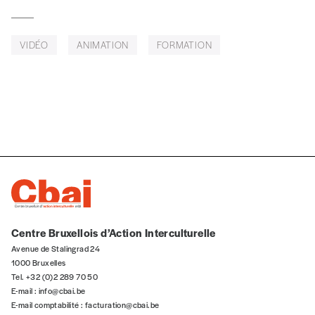
uniquement)
VIDÉO
ANIMATION
FORMATION
Quantité
AJOUTER
Édition numérique
Centre Bruxellois d’Action Interculturelle
Avenue de Stalingrad 24
AJOUTER
1000 Bruxelles
Tel. +32 (0)2 289 70 50
E-mail :
info@cbai.be
E-mail comptabilité :
facturation@cbai.be
Offre découverte