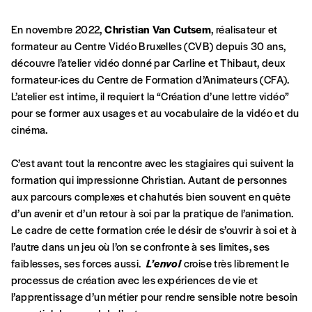
Formulaire de
Se connecter
En novembre 2022,
Christian Van Cutsem
, réalisateur et
commande
formateur au Centre Vidéo Bruxelles (CVB) depuis 30 ans,
découvre l’atelier vidéo donné par Carline et Thibaut, deux
formateur·ices du Centre de Formation d’Animateurs (CFA).
L’atelier est intime, il requiert la “Création d’une lettre vidéo”
A partir de 2021,
Imag, le magazine de
pour se former aux usages et au vocabulaire de la vidéo et du
l’interculturel,
vous est proposé à
PRIX LIBRE
.
cinéma.
Le prix libre est un mode de fixation du prix
par l’acheteur d’un bien ou d’un service, qui
C’est avant tout la rencontre avec les stagiaires qui suivent la
peut être une manière pour lui de payer le prix
CONNEXION
formation qui impressionne Christian. Autant de personnes
qu’il estime juste. Dans l’objectif de rendre nos
aux parcours complexes et chahutés bien souvent en quête
activités et publications accessibles, et
Mot de passe oublié?
d’un avenir et d’un retour à soi par la pratique de l’animation.
d’affirmer notre attachement aux valeurs de
Le cadre de cette formation crée le désir de s’ouvrir à soi et à
solidarité, nous vous proposons d’estimer
l’autre dans un jeu où l’on se confronte à ses limites, ses
vous-mêmes le coût de notre publication.
faiblesses, ses forces aussi.
L’envol
croise très librement le
Cette valeur peut donc être inférieure, égale
Créer un
processus de création avec les expériences de vie et
ou supérieure au prix indicatif. De cette
l’apprentissage d’un métier pour rendre sensible notre besoin
manière, vous soutenez le travail de l’équipe