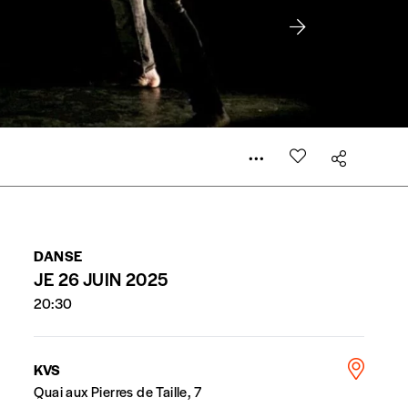
 compte
er le prix qu’il estime juste. Dans l’objectif de rendre
’estimer vous-mêmes le coût de notre publication. Cette
e de rédaction selon vos moyens et vos motivations.
DANSE
la commande renseigné dans le mail de confirmation et
JE 26 JUIN 2025
20:30
t n’est pas indispensable. Il marque votre volonté de
KVS
Quai aux Pierres de Taille, 7