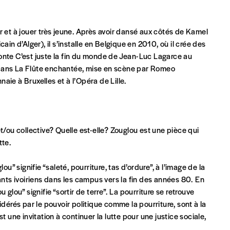
t à jouer très jeune. Après avoir dansé aux côtés de Kamel
ain d’Alger), il s’installe en Belgique en 2010, où il crée des
onte C’est juste la fin du monde de Jean-Luc Lagarce au
 dans La Flûte enchantée, mise en scène par Romeo
Par numéro
ie à Bruxelles et à l’Opéra de Lille.
5€*
Les mots de passe ne corre
t/ou collective? Quelle est-elle? Zouglou est une pièce qui
*Prix indicatif, frais de port inclus
utte.
INSCRIPTION
u” signifie “saleté, pourriture, tas d’ordure”, à l’image de la
ants ivoiriens dans les campus vers la fin des années 80. En
*champs obligatoires
glou” signifie “sortir de terre”. La pourriture se retrouve
que)
idérés par le pouvoir politique comme la pourriture, sont à la
t une invitation à continuer la lutte pour une justice sociale,