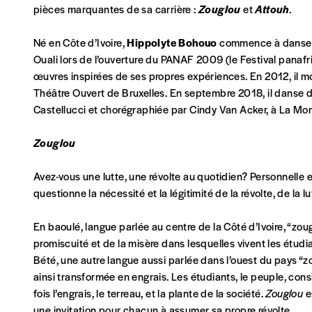
pièces marquantes de sa carrière :
Zouglou
et
Attouh
.
NOS FORMULES
Né en Côte d’Ivoire,
Hippolyte Bohouo
commence à danser e
Ouali lors de l’ouverture du PANAF 2009 (le Festival panafric
œuvres inspirées de ses propres expériences. En 2012, il m
Théâtre Ouvert de Bruxelles. En septembre 2018, il danse
Abonnement
Castellucci et chorégraphiée par Cindy Van Acker, à La Monna
1 an = 5 numéros
20€*
/an
Zouglou
Avez-vous une lutte, une révolte au quotidien? Personnelle e
*Prix indicatif, frais de port inclus
questionne la nécessité et la légitimité de la révolte, de la l
Je m'abonne à l'Imag
En baoulé, langue parlée au centre de la Côté d’Ivoire, “zouglo
promiscuité et de la misère dans lesquelles vivent les étudi
Bété, une autre langue aussi parlée dans l’ouest du pays “zou 
Format papier (livraison uniquement en Belgi
ainsi transformée en engrais. Les étudiants, le peuple, cons
Format numérique
fois l’engrais, le terreau, et la plante de la société.
Zouglou
es
une invitation pour chacun à assumer sa propre révolte.