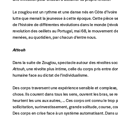
Je commande au numéro
Le zouglou est un rythme et une danse nés en Côte d’Ivoire 
lutte que menait la jeunesse à cette époque. Cette pièce se n
Édition papier (livraison en Belgique uniquemen
de l’histoire de différentes révolutions dans le monde (révol
revolution des oeillets au Portugal, mai 68, le mouvement d
menées, au quotidien, par chacun d’entre nous.
Attouh
AJOUTER
Dans la suite de Zouglou, spectacle autour des révoltes soc
Édition numérique
Attouh
, une révolte plus intime, celle du corps pris entre d
humaine face au dictat de l’individualisme.
Des corps traversent une expérience sensible et complexe,
chose. Ils courent dans tous les sens, ouvrent les bras, se re
AJOUTER
heurtent les uns aux autres, … Ces corps ont connu le trop ple
sollicitation, surinvestissement, grande solitude, course, 
Offre découverte
Des corps en crise face à un système automatisant. Dans un