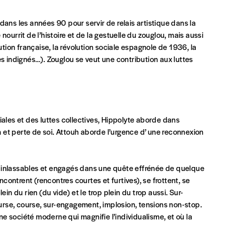
dans les années 90 pour servir de relais artistique dans la
ourrit de l’histoire et de la gestuelle du zouglou, mais aussi
t)
ution française, la révolution sociale espagnole de 1936, la
es indignés…). Zouglou se veut une contribution aux luttes
iales et des luttes collectives, Hippolyte aborde dans
on et perte de soi. Attouh aborde l’urgence d’ une reconnexion
 inlassables et engagés dans une quête effrénée de quelque
ncontrent (rencontres courtes et furtives), se frottent, se
in du rien (du vide) et le trop plein du trop aussi. Sur-
course, course, sur-engagement, implosion, tensions non-stop.
e société moderne qui magnifie l’individualisme, et où la