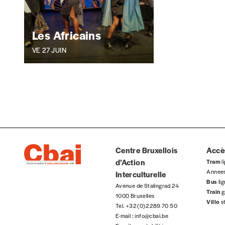
Organisation
Les Africains
VE 27 JUIN
Téléphone
Rue
Code postal
Centre Bruxellois
Accès
d’Action
Tram
li
Annee
Interculturelle
Pays
Bus
li
Avenue de Stalingrad 24
Train
g
1000 Bruxelles
Villo
s
Tel. +32 (0)2 289 70 50
E-mail :
info@cbai.be