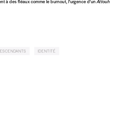
ènent à des fléaux comme le burnout, l’urgence d’un
Attouh
eux derniers numéros publiés.
ESCENDANTS
IDENTITÉ
nnement ou numéro au choix.
Nom
*