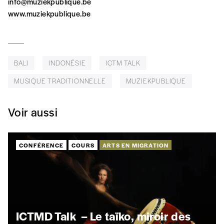
info@muziekpublique.be
Édition papier (livraison en Belgique
www.muziekpublique.be
uniquement)
BALI
INDONÉSIE
ICTM TALK
Quantité
MUSIQUE TRADITIONNELLE
MUZIEKPUBLIQUE
Voir aussi
AJOUTER
CONFÉRENCE
COURS
ARTS EN MIGRATION
Édition numérique
AJOUTER
ICTMD Talk – Le taïko, miroir des