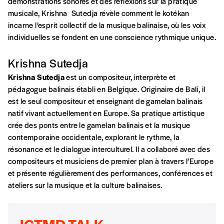
Créer un
démonstrations sonores et des réflexions sur la pratique
ou supérieure au prix indicatif. De cette
musicale, Krishna Sutedja révèle comment le kotékan
manière, vous soutenez le travail de l’équipe
compte
incarne l’esprit collectif de la musique balinaise, où les voix
de rédaction selon vos moyens et vos
individuelles se fondent en une conscience rythmique unique.
motivations.
Krishna Sutedja
En pratique
Krishna Sutedja
est un compositeur, interprète et
Vous vous abonnez pour l’année civile en
pédagogue balinais établi en Belgique. Originaire de Bali, il
cours ou vous commandez au numéro.
est le seul compositeur et enseignant de gamelan balinais
Vous indiquez si vous souhaitez recevoir la
natif vivant actuellement en Europe. Sa pratique artistique
revue en format papier ou numérique.
crée des ponts entre le gamelan balinais et la musique
Vous renseignez vos coordonnées.
contemporaine occidentale, explorant le rythme, la
Vous versez le montant de votre choix sur le
résonance et le dialogue interculturel. Il a collaboré avec des
compte
IBAN BE34 0010 7305
compositeurs et musiciens de premier plan à travers l’Europe
2190
avec en communication le numéro de
et présente régulièrement des performances, conférences et
la commande renseigné dans le mail de
ateliers sur la musique et la culture balinaises.
confirmation et la mention “participation
Imag”.