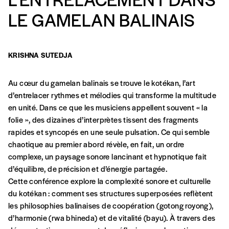
LE GAMELAN BALINAIS
Formulaire de
Se connecter
commande
KRISHNA SUTEDJA
Au cœur du gamelan balinais se trouve le kotékan, l’art
d’entrelacer rythmes et mélodies qui transforme la multitude
A partir de 2021,
Imag, le magazine de
en unité. Dans ce que les musiciens appellent souvent « la
l’interculturel,
vous est proposé à
PRIX LIBRE
.
folie », des dizaines d’interprètes tissent des fragments
Le prix libre est un mode de fixation du prix
rapides et syncopés en une seule pulsation. Ce qui semble
par l’acheteur d’un bien ou d’un service, qui
chaotique au premier abord révèle, en fait, un ordre
peut être une manière pour lui de payer le prix
CONNEXION
complexe, un paysage sonore lancinant et hypnotique fait
qu’il estime juste. Dans l’objectif de rendre nos
d’équilibre, de précision et d’énergie partagée.
activités et publications accessibles, et
Mot de passe oublié?
Cette conférence explore la complexité sonore et culturelle
d’affirmer notre attachement aux valeurs de
du kotékan : comment ses structures superposées reflètent
solidarité, nous vous proposons d’estimer
les philosophies balinaises de coopération (gotong royong),
vous-mêmes le coût de notre publication.
d’harmonie (rwa bhineda) et de vitalité (bayu). À travers des
Cette valeur peut donc être inférieure, égale