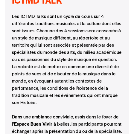
ICTMD TALK
NB
: Vous pouvez choisir de participer
financièrement à tout moment, même après
Les ICTMD Talks sont un cycle de cours sur 4
avoir reçu plusieurs numéros. Ce paiement
différentes traditions musicales et la culture dont elles
n’est pas indispensable. Il marque votre
sont issues. Chacune des 4 sessions sera consacrée à
volonté de soutenir nos activités.
un style de musique différent, au répertoire et au
territoire qui lui sont associés et présentée par des
spécialistes du monde des arts, du milieu académique
NOS
ou des passionnés du style de musique en question.
La volonté est de mettre en commun une diversité de
FORMULES
points de vues et de discuter de la musique dans le
monde, en évoquant autant les contextes de
Les mots de passe ne correspondent pas
performance, les conditions de l’existence de la
tradition musicale et les événements qui ont marqué
son Histoire.
Abonnement
INSCRIPTION
1 an = 5 numéros
Dans une ambiance conviviale, assis dans le foyer de
20€*
/an
*champs obligatoires
l’
Espace Buen Vivir
à Ixelles, les participants pourront
échanger après la présentation du ou de la spécialiste.