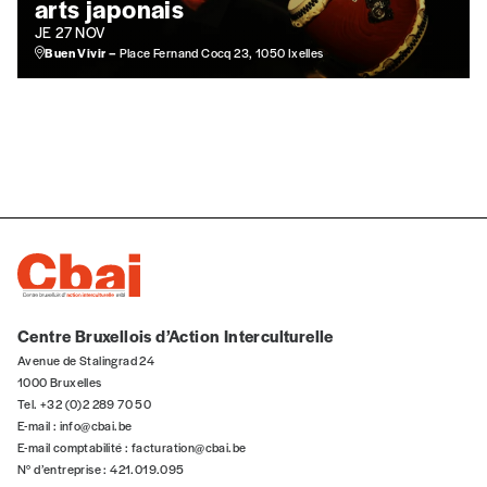
arts japonais
JE 27 NOV
Offre découverte
Buen Vivir –
Place Fernand Cocq 23, 1050 Ixelles
Vous souhaitez découvrir
Imag
? Nous vous
offrons les deux derniers numéros publiés.
Je souhaite bénéficier de l’offre
découverte
Cadeau
Faites découvrir l'
Imag
à un·e ami·e et offrez-
lui un abonnement ou numéro au choix.
Centre Bruxellois d’Action Interculturelle
Avenue de Stalingrad 24
J’offre un abonnement (5
1000 Bruxelles
numéros)
Tel. +32 (0)2 289 70 50
E-mail :
info@cbai.be
E-mail comptabilité :
facturation@cbai.be
J’offre le(s) numéro(s)
N° d’entreprise : 421.019.095