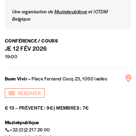
*Prix indicatif, frais de port inclus
Une organisation de
Muziekpublique
et ICTDM
Belgique
Par numéro
5€*
CONFÉRENCE / COURS
JE 12 FÉV 2026
*Prix indicatif, frais de port inclus
19:00
Je m'abonne à l'Imag
Buen Vivir –
Place Fernand Cocq 23, 1050 Ixelles
Format papier (livraison uniquement
RÉSERVER
en Belgique)
Format numérique
€ 13 – PRÉVENTE : 9€ | MEMBRES : 7€
Muziekpublique
Je commande au numéro
📞+32 (0)2 217 26 00