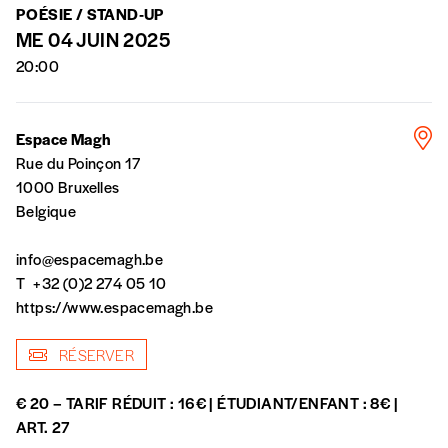
POÉSIE / STAND-UP
n’est pas indispensable. Il marque votre
ME 04 JUIN 2025
volonté de soutenir nos activités.
20:00
NOS
Espace Magh
FORMULES
Rue du Poinçon 17
1000 Bruxelles
Les mots de passe ne correspondent pas
Belgique
info@espacemagh.be
Abonnement
INSCRIPTION
T
+32 (0)2 274 05 10
1 an = 5 numéros
https://www.espacemagh.be
20€*
/an
*champs obligatoires
RÉSERVER
*Prix indicatif, frais de port inclus
€ 20 – TARIF RÉDUIT : 16€ | ÉTUDIANT/ENFANT : 8€ |
ART. 27