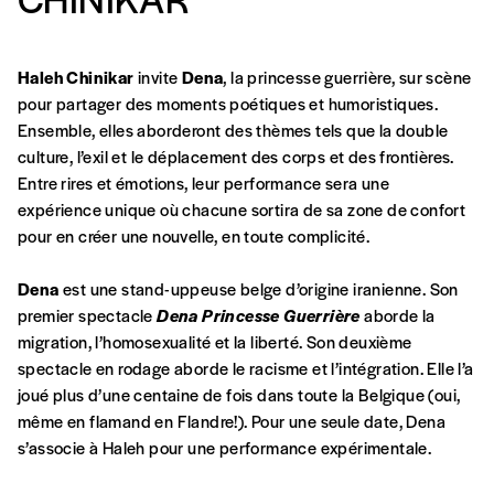
Se connecter
commande
Haleh Chinikar
invite
Dena
, la princesse guerrière, sur scène
pour partager des moments poétiques et humoristiques.
A partir de 2021,
Imag, le magazine de
Ensemble, elles aborderont des thèmes tels que la double
l’interculturel,
vous est proposé à
PRIX LIBRE
.
culture, l’exil et le déplacement des corps et des frontières.
Le prix libre est un mode de fixation du prix
Entre rires et émotions, leur performance sera une
par l’acheteur d’un bien ou d’un service, qui
expérience unique où chacune sortira de sa zone de confort
peut être une manière pour lui de payer le prix
CONNEXION
pour en créer une nouvelle, en toute complicité.
qu’il estime juste. Dans l’objectif de rendre nos
activités et publications accessibles, et
Mot de passe oublié?
Dena
est une stand-uppeuse belge d’origine iranienne. Son
d’affirmer notre attachement aux valeurs de
premier spectacle
Dena Princesse Guerrière
aborde la
solidarité, nous vous proposons d’estimer
migration, l’homosexualité et la liberté. Son deuxième
vous-mêmes le coût de notre publication.
spectacle en rodage aborde le racisme et l’intégration. Elle l’a
Cette valeur peut donc être inférieure, égale
joué plus d’une centaine de fois dans toute la Belgique (oui,
Créer un
ou supérieure au prix indicatif. De cette
même en flamand en Flandre!). Pour une seule date, Dena
manière, vous soutenez le travail de l’équipe
s’associe à Haleh pour une performance expérimentale.
compte
de rédaction selon vos moyens et vos
motivations.