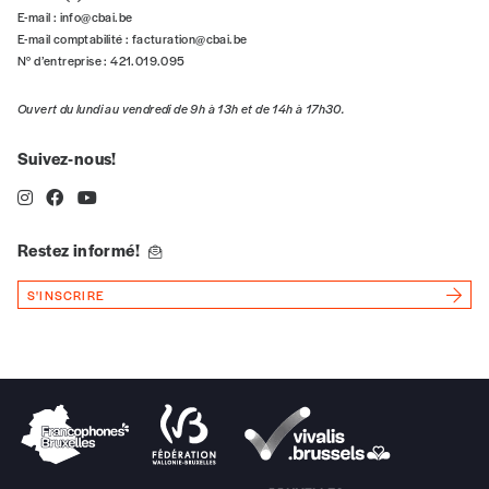
E-mail :
info@cbai.be
E-mail comptabilité :
facturation@cbai.be
Quantité
N° d’entreprise : 421.019.095
Ouvert du lundi au vendredi de 9h à 13h et de 14h à 17h30.
Suivez-nous!
AJOUTER
Édition numérique
Restez informé!
S'INSCRIRE
AJOUTER
Offre découverte
Vous souhaitez découvrir
Imag
? Nous vous