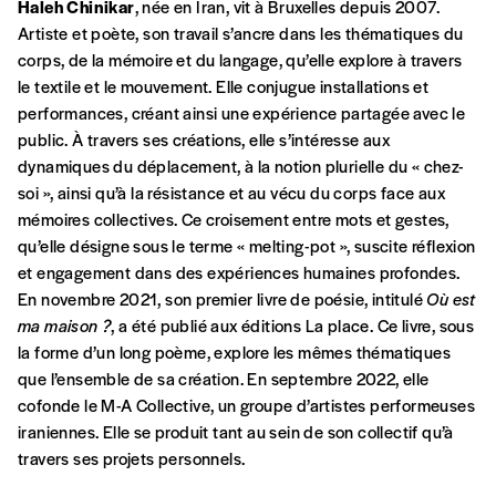
Haleh Chinikar
, née en Iran, vit à Bruxelles depuis 2007.
Artiste et poète, son travail s’ancre dans les thématiques du
corps, de la mémoire et du langage, qu’elle explore à travers
En pratique
le textile et le mouvement. Elle conjugue installations et
Vous vous abonnez pour l’année civile en
performances, créant ainsi une expérience partagée avec le
cours ou vous commandez au numéro.
public. À travers ses créations, elle s’intéresse aux
Vous indiquez si vous souhaitez recevoir la
dynamiques du déplacement, à la notion plurielle du «
chez-
revue en format papier ou numérique.
soi
», ainsi qu’à la résistance et au vécu du corps face aux
Vous renseignez vos coordonnées.
mémoires collectives. Ce croisement entre mots et gestes,
Vous versez le montant de votre choix sur le
qu’elle désigne sous le terme «
melting-pot
», suscite réflexion
compte
IBAN BE34 0010 7305
et engagement dans des expériences humaines profondes.
2190
avec en communication le numéro de
En novembre 2021, son premier livre de poésie, intitulé
Où est
la commande renseigné dans le mail de
ma maison ?
, a été publié aux éditions La place. Ce livre, sous
confirmation et la mention “participation
la forme d’un long poème, explore les mêmes thématiques
Imag”.
que l’ensemble de sa création. En septembre 2022, elle
cofonde le M-A Collective, un groupe d’artistes performeuses
iraniennes. Elle se produit tant au sein de son collectif qu’à
NB
: Vous pouvez choisir de participer
travers ses projets personnels.
financièrement à tout moment, même après
avoir reçu plusieurs numéros. Ce paiement