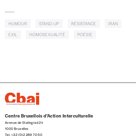
Par numéro
5€*
HUMOUR
STAND-UP
RÉSISTANCE
IRAN
*Prix indicatif, frais de port inclus
EXIL
HOMOSEXUALITÉ
POÉSIE
Je m'abonne à l'Imag
Format papier (livraison uniquement
en Belgique)
Format numérique
Je commande au numéro
Centre Bruxellois d’Action Interculturelle
Édition papier (livraison en Belgique
Avenue de Stalingrad 24
uniquement)
1000 Bruxelles
Tel. +32 (0)2 289 70 50